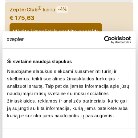
ⓘ
ZepterClub
kaina
-4%
€ 175,63
Įdėkite į krepšelį ir gaukite nuolaidą
Netrukus turėsime sandėlyje!
Pasidalinti:
Ši svetainė naudoja slapukus
Naudojame slapukus siekdami suasmeninti turinį ir
skelbimus, teikti socialinės žiniasklaidos funkcijas ir
Aprašymas
analizuoti srautą. Taip pat dalijamės informacija apie jūsų
naudojimąsi mūsų svetaine su mūsų socialinės
-
žiniasklaidos, reklamos ir analizės partneriais, kurie gali
Pristatymas
ją sujungti su kita informacija, kurią jiems pateikėte arba
kurią jie surinko jums naudojantis jų paslaugomis.
Techniniai duomenys
Sutikimo