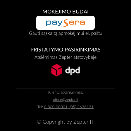
MOKĖJIMO BŪDAI
Gauti sąskaitą apmokėjimui el. paštu
PRISTATYMO PASIRINKIMAS
Atsiėmimas Zepter atstovybėje
Klientų aptarnavimas:
office@zepter.lt
Tel:
0 800 00001, (05) 2636121
© Copyright by
Zepter IT