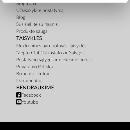
Bioptron.lt
Užsisakykite pristatymą
Blog
Susisiekite su mumis
Produkto sauga
TAISYKLĖS
Elektroninės parduotuvės Taisyklės
"ZepterClub" Nuostatos ir Sąlygos
Pristatymo sąlygos ir mokėjimo būdas
Privatumo Politika
Remonto centrai
Dokumentai
BENDRAUKIME
Facebook
Youtube