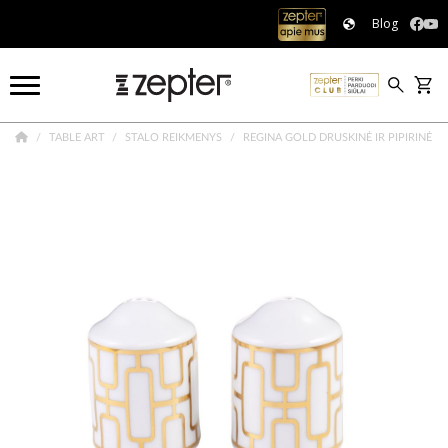
Blog
TABLE ART
STALO REIKMENYS
REGINA GOLD DRUSKINĖ IR PIPIRINĖ