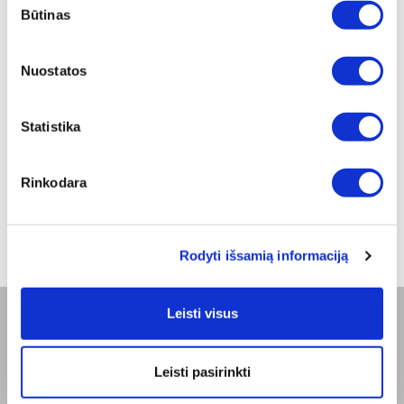
PREKĖS KODAS
Būtinas
pasirinkimas
LP-REGSP
PREKĖS PAVADINIMAS
Nuostatos
Regina Gold druskinė ir pipirinė
Statistika
BENDRAS SVORIS [KG]
0,23
Rinkodara
GRYNASIS SVORIS [KG]
0,13
Rodyti išsamią informaciją
Leisti visus
BENDROVĖ
Leisti pasirinkti
Apie mus
Misija