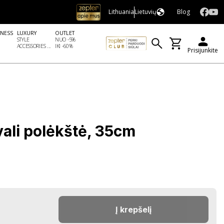
Lithuania
Lietuvių
Blog
LNESS
LUXURY
OUTLET
STYLE
NUO -5%
ACCESSORIES ...
IKI -60%
Prisijunkite
vali polėkštė, 35cm
Į krepšelį