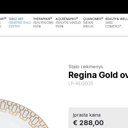
®
®
®
®
ART
TABLE ART
THERAPYAIR
AQUEENAPRO
QUANOMED
BEAUTY & WEL
S
IŠSKIRTINĖ STALO
IŠVALYTAS ORAS
IŠVALYTAS VANDUO
SVEIKAS
SWISS
®
S
ESTETIKA
99,9%
99,9%
MIEGAS
COSMETICS
...
Stalo reikmenys
Regina Gold o
LP-REGO35
Įprasta kaina
€ 288,00