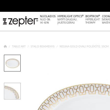
®
®
NUOLAIDOS
HYPERLIGHT OPTICS
BIOPTRON
COOK
NUO -5%
MATYTI DAUGIAU.
HYPERLIGHT
SVEIKA
IKI -60%
JAUSTIS GERIAU
THERAPY
MAISTA
TABLE ART
STALO REIKMENYS
REGINA GOLD OVALI POLĖKŠTĖ, 35CM