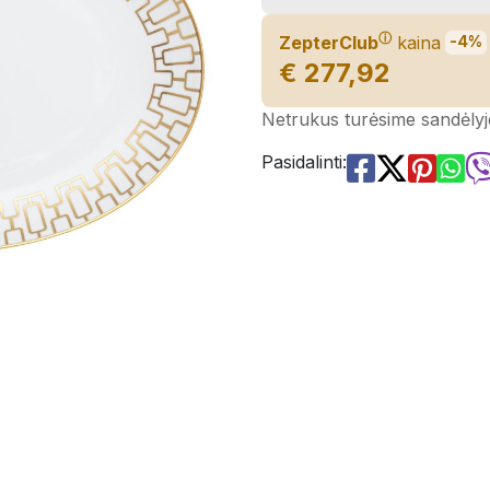
ⓘ
ZepterClub
kaina
-4%
€ 277,92
Netrukus turėsime sandėlyj
Pasidalinti: