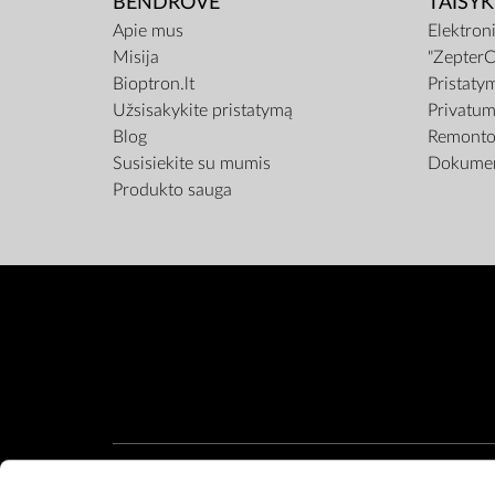
BENDROVĖ
TAISYK
Apie mus
Elektron
Misija
"ZepterC
Bioptron.lt
Pristaty
Užsisakykite pristatymą
Privatum
Blog
Remonto 
Susisiekite su mumis
Dokumen
Produkto sauga