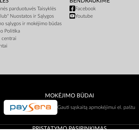
LĖS
BENDRAUKIME
inės parduotuvės Taisyklės
Facebook
lub" Nuostatos ir Sąlygos
Youtube
mo sąlygos ir mokėjimo būdas
o Politika
centrai
tai
MOKĖJIMO BŪDAI
Gauti sąskaitą apmokėjimui el. paštu
PRISTATYMO PASIRINKIMAS