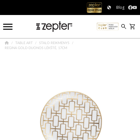
Blog
TABLE ART
STALO REIKMENYS
REGINA GOLD DUONOS LĖKŠTĖ, 17CM