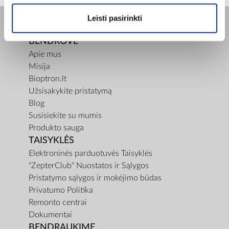
Leisti pasirinkti
BENDROVĖ
Apie mus
Misija
Bioptron.lt
Užsisakykite pristatymą
Blog
Susisiekite su mumis
Produkto sauga
TAISYKLĖS
Elektroninės parduotuvės Taisyklės
"ZepterClub" Nuostatos ir Sąlygos
Pristatymo sąlygos ir mokėjimo būdas
Privatumo Politika
Remonto centrai
Dokumentai
BENDRAUKIME