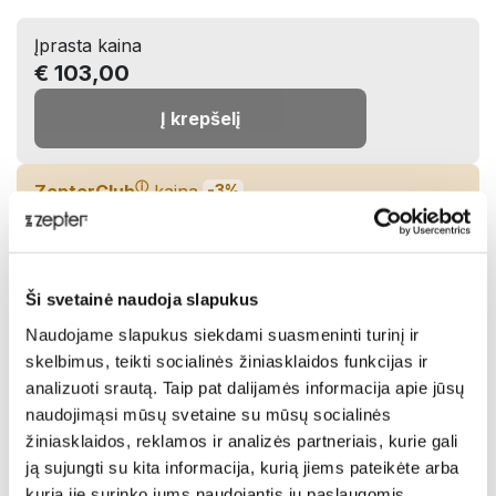
Įprasta kaina
€ 103,00
Į krepšelį
ⓘ
ZepterClub
kaina
-3%
€ 99,40
Įdėkite į krepšelį ir gaukite nuolaidą
Ši svetainė naudoja slapukus
Netrukus turėsime sandėlyje!
Naudojame slapukus siekdami suasmeninti turinį ir
skelbimus, teikti socialinės žiniasklaidos funkcijas ir
Pasidalinti:
analizuoti srautą. Taip pat dalijamės informacija apie jūsų
naudojimąsi mūsų svetaine su mūsų socialinės
žiniasklaidos, reklamos ir analizės partneriais, kurie gali
Aprašymas
ją sujungti su kita informacija, kurią jiems pateikėte arba
kurią jie surinko jums naudojantis jų paslaugomis.