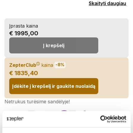
Skaityti daugiau
Įprasta kaina
€ 1995,00
Į krepšelį
ⓘ
ZepterClub
kaina
-8%
€ 1835,40
Įdėkite į krepšelį ir gaukite nuolaidą
Netrukus turėsime sandėlyje!
Pasidalinti: