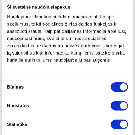
Aprašymas
Ši svetainė naudoja slapukus
Prince taurės skirtos įvairiausiems gėrimams visokioms
Naudojame slapukus siekdami suasmeninti turinį ir
progoms, ar tai būtų kasdienis šeimos susibūrimas prie
skelbimus, teikti socialinės žiniasklaidos funkcijas ir
stalo, ar suplanuota šventė. Dėl taurių storio ir
analizuoti srautą. Taip pat dalijamės informacija apie jūsų
medžiagos unikalumo šviesa ir temperatūra negali
naudojimąsi mūsų svetaine su mūsų socialinės
pakenkti gėrimo kokybei.
žiniasklaidos, reklamos ir analizės partneriais, kurie gali
Pristatymas
ją sujungti su kita informacija, kurią jiems pateikėte arba
kurią jie surinko jums naudojantis jų paslaugomis.
Rinkinys Prince pagamintas iš nesunaikinamo
nerūdijančio plieno, todėl bus įvertintas net ateinančių
kartų. Pasirinkite PRINCE ir mėgaukitės vandeniu,
Sutikimo
Būtinas
vynu, sultimis, kokteiliais, alumi – pajuskite šio rinkinio
pasirinkimas
universalumą, patvarumą ir naudą. Investuokite į
solidumą ir tvirtybę: į rinkinį įeina padėklas, dvylika
Nuostatos
lėkštelių, šešios taurės vandeniui ir šešios vyno taurės.
Rinkinį galima papildyti šešiomis prabangiomis taurėmis
tauriesiems gėrimams. Su PRINCE rinkiniu bet kuris
Statistika
stalas spinduliuos prabanga.