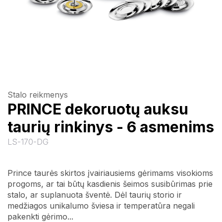
Stalo reikmenys
PRINCE dekoruotų auksu
taurių rinkinys - 6 asmenims
LS-170-DG
Prince taurės skirtos įvairiausiems gėrimams visokioms
progoms, ar tai būtų kasdienis šeimos susibūrimas prie
stalo, ar suplanuota šventė. Dėl taurių storio ir
medžiagos unikalumo šviesa ir temperatūra negali
pakenkti gėrimo...