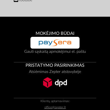
Youtube
MOKĖJIMO BŪDAI
Gauti sąskaitą apmokėjimui el. paštu
PRISTATYMO PASIRINKIMAS
Atsiėmimas Zepter atstovybėje
Klientų aptarnavimas:
office@zepter.lt