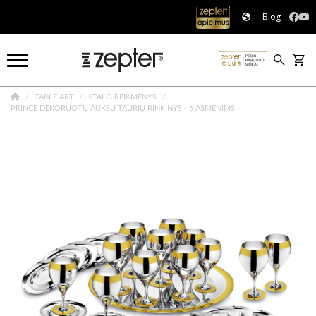
Blog
TABLE ART
STALO REIKMENYS
PRINCE DEKORUOTŲ AUKSU TAURIŲ RINKINYS - 6 ASMENIMS