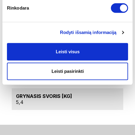
Techniniai duomenys
Rinkodara
PREKĖS KODAS
LS-170-DG
Rodyti išsamią informaciją
PREKĖS PAVADINIMAS
Leisti visus
PRINCE dekoruotų auksu taurių rinkinys - 6
asmenims
Leisti pasirinkti
BENDRAS SVORIS [KG]
6,18
GRYNASIS SVORIS [KG]
5,4