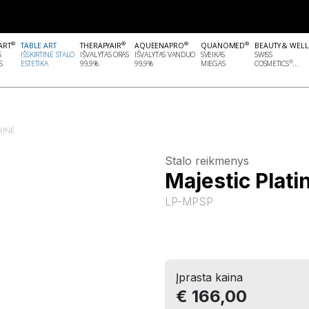
®
®
®
®
ART
TABLE ART
THERAPYAIR
AQUEENAPRO
QUANOMED
BEAUTY & WEL
S
IŠSKIRTINĖ STALO
IŠVALYTAS ORAS
IŠVALYTAS VANDUO
SVEIKAS
SWISS
®
S
ESTETIKA
99,9%
99,9%
MIEGAS
COSMETICS
...
RINĖ
Stalo reikmenys
Majestic Plati
LP-MPSP
Įprasta kaina
€ 166,00