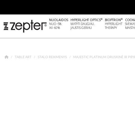
®
®
NUOLAIDOS
HYPERLIGHT OPTICS
BIOPTRON
COOK
NUO -5%
MATYTI DAUGIAU.
HYPERLIGHT
SVEIKA
IKI -60%
JAUSTIS GERIAU
THERAPY
MAISTA
TABLE ART
STALO REIKMENYS
MAJESTIC PLATINUM DRUSKINĖ IR PIPI