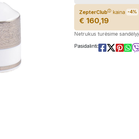
ⓘ
ZepterClub
kaina
-4%
€ 160,19
Netrukus turėsime sandėlyj
Pasidalinti: