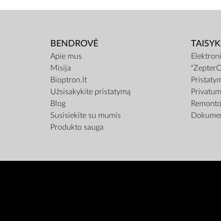
BENDROVĖ
TAISYK
Apie mus
Elektron
Misija
"ZepterC
Bioptron.lt
Pristaty
Užsisakykite pristatymą
Privatum
Blog
Remonto 
Susisiekite su mumis
Dokumen
Produkto sauga