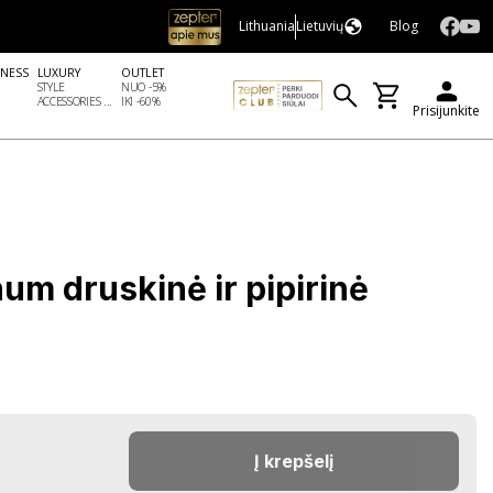
Lithuania
Lietuvių
Blog
LNESS
LUXURY
OUTLET
STYLE
NUO -5%
ACCESSORIES ...
IKI -60%
Prisijunkite
num druskinė ir pipirinė
Į krepšelį