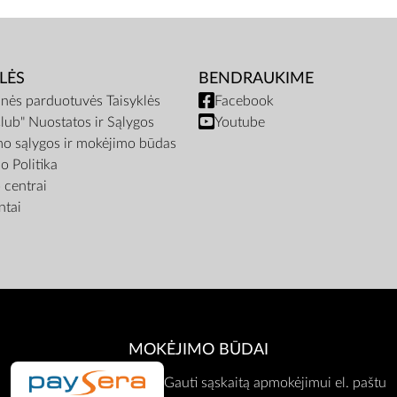
LĖS
BENDRAUKIME
inės parduotuvės Taisyklės
Facebook
lub" Nuostatos ir Sąlygos
Youtube
mo sąlygos ir mokėjimo būdas
o Politika
centrai
tai
MOKĖJIMO BŪDAI
Gauti sąskaitą apmokėjimui el. paštu