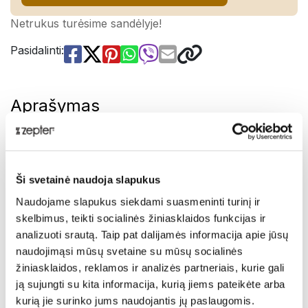
Netrukus turėsime sandėlyje!
Pasidalinti:
Aprašymas
KIMONO – išskirtinumas, originalumas ir unikalus
dizainas.
Ši svetainė naudoja slapukus
Rytų stilius, įkvėptas šimtamečių japonų tradicijų.
KIMONO suteiks jūsų stalui šventiškumo. Rankenos
Naudojame slapukus siekdami suasmeninti turinį ir
dekoruotos senovės japonų origami meną primenančiu
skelbimus, teikti socialinės žiniasklaidos funkcijas ir
motyvu. Elegantiško dizaino ir preciziško darbo
analizuoti srautą. Taip pat dalijamės informacija apie jūsų
KIMONO rinkiniai bet kurią progą pavers švente.
naudojimąsi mūsų svetaine su mūsų socialinės
Pristatymas
žiniasklaidos, reklamos ir analizės partneriais, kurie gali
ją sujungti su kita informacija, kurią jiems pateikėte arba
KIMONO – nerūdijančio plieno, poliruotas 12 vnt.
kurią jie surinko jums naudojantis jų paslaugomis.