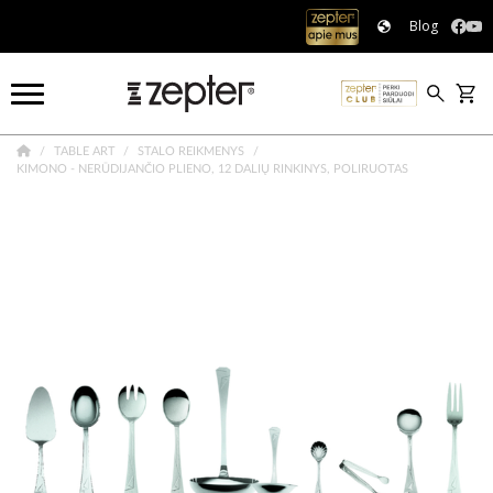
Blog
TABLE ART
STALO REIKMENYS
KIMONO - NERŪDIJANČIO PLIENO, 12 DALIŲ RINKINYS, POLIRUOTAS