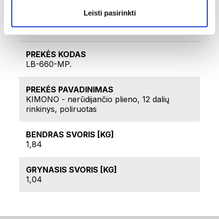
2x mėsos šakutės
Leisti pasirinkti
Techniniai duomenys
PREKĖS KODAS
LB-660-MP.
PREKĖS PAVADINIMAS
KIMONO - nerūdijančio plieno, 12 dalių
rinkinys, poliruotas
BENDRAS SVORIS [KG]
1,84
GRYNASIS SVORIS [KG]
1,04