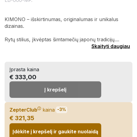
LB-660-MP.
KIMONO – išskirtinumas, originalumas ir unikalus
dizainas.
Rytų stilius, įkvėptas šimtamečių japonų tradicijų....
Skaityti daugiau
Įprasta kaina
€ 333,00
Į krepšelį
ⓘ
ZepterClub
kaina
-3%
€ 321,35
Įdėkite į krepšelį ir gaukite nuolaidą