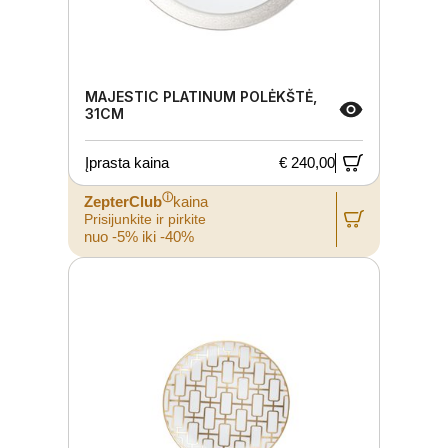
MAJESTIC PLATINUM POLĖKŠTĖ,
31CM
Įprasta kaina
€ 240,00
ⓘ
ZepterClub
kaina
Prisijunkite ir pirkite
nuo -5% iki -40%