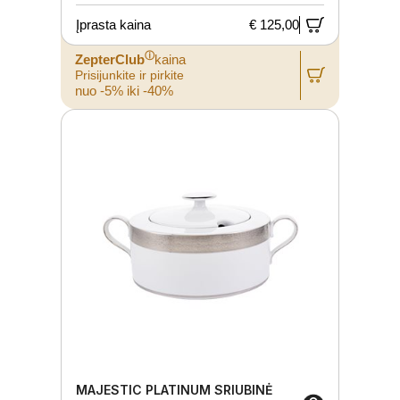
Įprasta kaina
€ 125,00
ⓘ
ZepterClub
kaina
Prisijunkite ir pirkite
nuo -5% iki -40%
MAJESTIC PLATINUM SRIUBINĖ