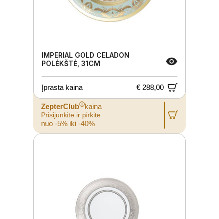
IMPERIAL GOLD CELADON
POLĖKŠTĖ, 31CM
Įprasta kaina
€ 288,00
ⓘ
ZepterClub
kaina
Prisijunkite ir pirkite
nuo -5% iki -40%