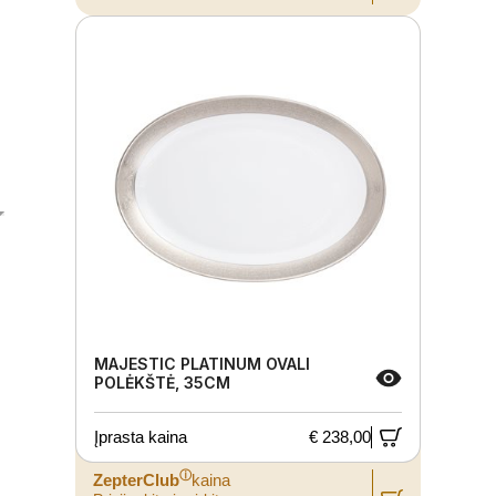
MAJESTIC PLATINUM OVALI
POLĖKŠTĖ, 35CM
Įprasta kaina
€ 238,00
ⓘ
ZepterClub
kaina