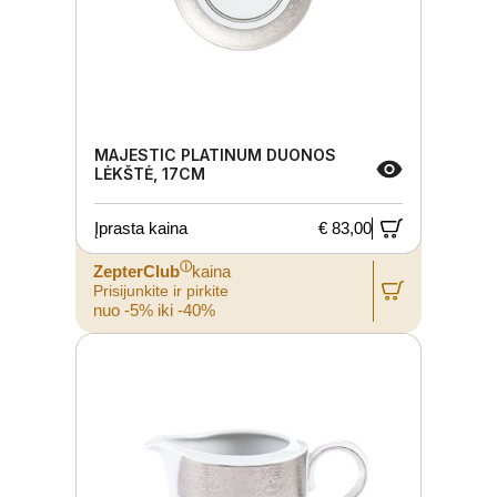
MAJESTIC PLATINUM DUONOS
LĖKŠTĖ, 17CM
Įprasta kaina
€ 83,00
ⓘ
ZepterClub
kaina
Prisijunkite ir pirkite
nuo -5% iki -40%