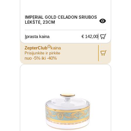
IMPERIAL GOLD CELADON SRIUBOS
LĖKŠTĖ, 23CM
Įprasta kaina
€ 142,00
ⓘ
ZepterClub
kaina
Prisijunkite ir pirkite
nuo -5% iki -40%