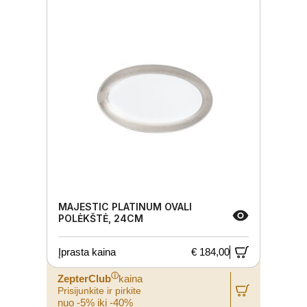
MAJESTIC PLATINUM OVALI
POLĖKŠTĖ, 24CM
Įprasta kaina
€ 184,00
ⓘ
ZepterClub
kaina
Prisijunkite ir pirkite
nuo -5% iki -40%