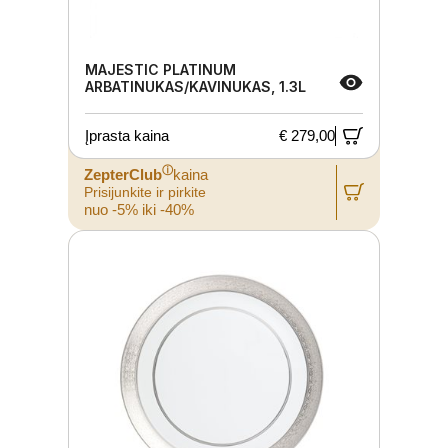
MAJESTIC PLATINUM
ARBATINUKAS/KAVINUKAS, 1.3L
Įprasta kaina
€ 279,00
ⓘ
ZepterClub
kaina
Prisijunkite ir pirkite
nuo -5% iki -40%