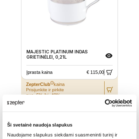
MAJESTIC PLATINUM INDAS
GRIETINĖLEI, 0,21L
Įprasta kaina
€ 115,00
ⓘ
ZepterClub
kaina
Prisijunkite ir pirkite
nuo -5% iki -40%
Ši svetainė naudoja slapukus
Naudojame slapukus siekdami suasmeninti turinį ir