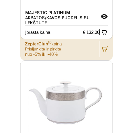
MAJESTIC PLATINUM
ARBATOS/KAVOS PUODELIS SU
LEKŠTUTE
Įprasta kaina
€ 132,00
ⓘ
ZepterClub
kaina
Prisijunkite ir pirkite
nuo -5% iki -40%