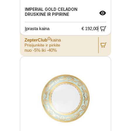
IMPERIAL GOLD CELADON
DRUSKINĖ IR PIPIRINĖ
Įprasta kaina
€ 192,00
ⓘ
ZepterClub
kaina
Prisijunkite ir pirkite
nuo -5% iki -40%