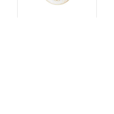
REGINA GOLD DUONOS LĖKŠTĖ,
17CM
Įprasta kaina
€ 103,00
ⓘ
ZepterClub
kaina
Prisijunkite ir pirkite
nuo -5% iki -40%