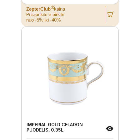
ⓘ
ZepterClub
kaina
Prisijunkite ir pirkite
nuo -5% iki -40%
IMPERIAL GOLD CELADON
PUODELIS, 0.35L