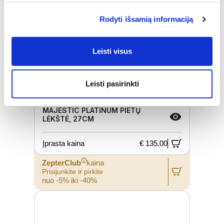
Rodyti išsamią informaciją
Leisti visus
Leisti pasirinkti
MAJESTIC PLATINUM PIETŲ
LĖKŠTĖ, 27CM
Įprasta kaina
€ 135,00
ⓘ
ZepterClub
kaina
Prisijunkite ir pirkite
nuo -5% iki -40%