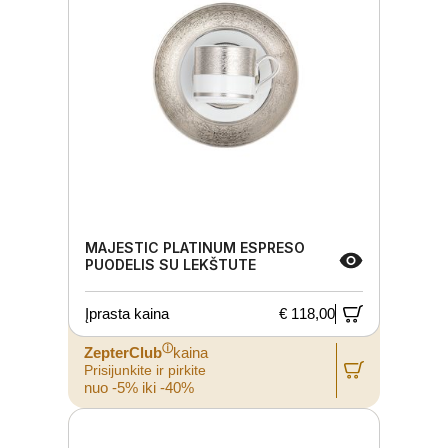
MAJESTIC PLATINUM ESPRESO
PUODELIS SU LEKŠTUTE
Įprasta kaina
€ 118,00
ⓘ
ZepterClub
kaina
Prisijunkite ir pirkite
nuo -5% iki -40%