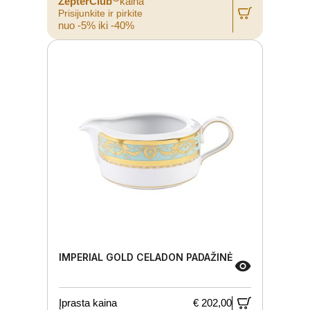
ZepterClub
kaina
Prisijunkite ir pirkite
nuo -5% iki -40%
IMPERIAL GOLD CELADON PADAŽINĖ
Įprasta kaina
€ 202,00