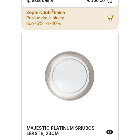
Įprasta kaina
€ 166,00
ⓘ
ZepterClub
kaina
Prisijunkite ir pirkite
nuo -5% iki -40%
MAJESTIC PLATINUM SRIUBOS
LĖKŠTĖ, 23CM