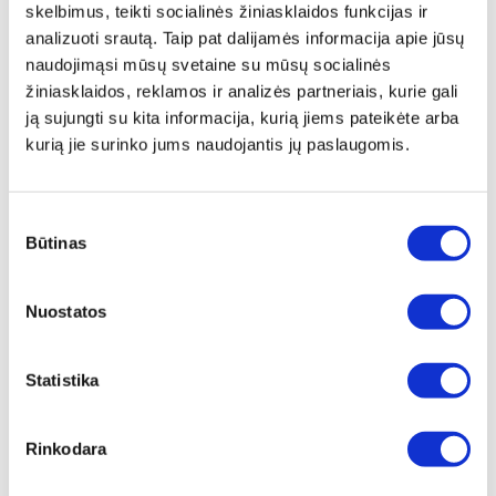
skelbimus, teikti socialinės žiniasklaidos funkcijas ir
analizuoti srautą. Taip pat dalijamės informacija apie jūsų
naudojimąsi mūsų svetaine su mūsų socialinės
žiniasklaidos, reklamos ir analizės partneriais, kurie gali
ją sujungti su kita informacija, kurią jiems pateikėte arba
kurią jie surinko jums naudojantis jų paslaugomis.
MAJESTIC PLATINUM DESERTINĖ
Sutikimo
LĖKŠTĖ, 22CM
Būtinas
pasirinkimas
Įprasta kaina
€ 95,00
Nuostatos
ⓘ
ZepterClub
kaina
Prisijunkite ir pirkite
nuo -5% iki -40%
Statistika
Rinkodara