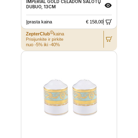
IMPERIAL GOLD CELADON SALOTŲ
DUBUO, 13CM
Įprasta kaina
€ 158,00
ⓘ
ZepterClub
kaina
Prisijunkite ir pirkite
nuo -5% iki -40%