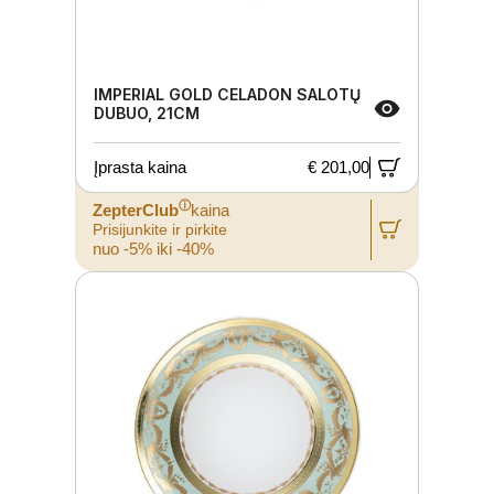
IMPERIAL GOLD CELADON SALOTŲ
DUBUO, 21CM
Įprasta kaina
€ 201,00
ⓘ
ZepterClub
kaina
Prisijunkite ir pirkite
nuo -5% iki -40%