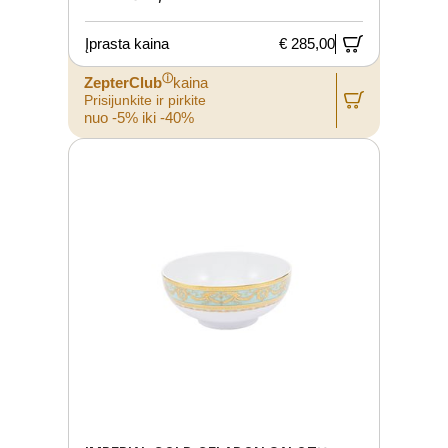
Įprasta kaina
€ 285,00
ⓘ
ZepterClub
kaina
Prisijunkite ir pirkite
nuo -5% iki -40%