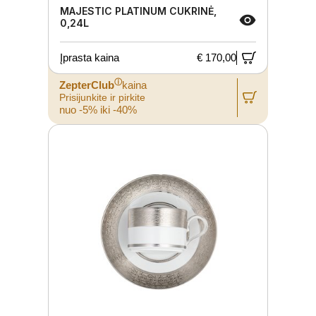
MAJESTIC PLATINUM CUKRINĖ,
0,24L
Įprasta kaina
€ 170,00
ⓘ
ZepterClub
kaina
Prisijunkite ir pirkite
nuo -5% iki -40%