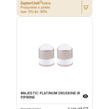
ⓘ
ZepterClub
kaina
Prisijunkite ir pirkite
nuo -5% iki -40%
MAJESTIC PLATINUM DRUSKINĖ IR
PIPIRINĖ