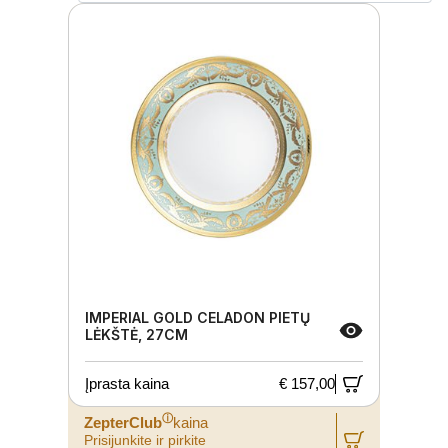
IMPERIAL GOLD CELADON PIETŲ
LĖKŠTĖ, 27CM
Įprasta kaina
€ 157,00
ⓘ
ZepterClub
kaina
Prisijunkite ir pirkite