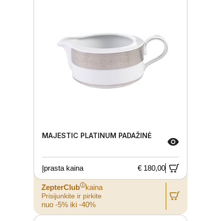
MAJESTIC PLATINUM PADAŽINĖ
Įprasta kaina
€ 180,00
ⓘ
ZepterClub
kaina
Prisijunkite ir pirkite
nuo -5% iki -40%