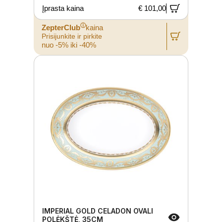
Įprasta kaina
€ 101,00
ⓘ
ZepterClub
kaina
Prisijunkite ir pirkite
nuo -5% iki -40%
IMPERIAL GOLD CELADON OVALI
POLĖKŠTĖ, 35CM