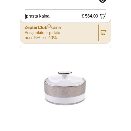
Įprasta kaina
€ 564,00
ⓘ
ZepterClub
kaina
Prisijunkite ir pirkite
nuo -5% iki -40%