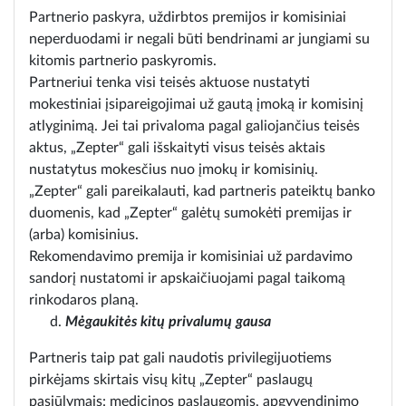
Partnerio paskyra, uždirbtos premijos ir komisiniai
neperduodami ir negali būti bendrinami ar jungiami su
kitomis partnerio paskyromis.
Partneriui tenka visi teisės aktuose nustatyti
mokestiniai įsipareigojimai už gautą įmoką ir komisinį
atlyginimą. Jei tai privaloma pagal galiojančius teisės
aktus, „Zepter“ gali išskaityti visus teisės aktais
nustatytus mokesčius nuo įmokų ir komisinių.
„Zepter“ gali pareikalauti, kad partneris pateiktų banko
duomenis, kad „Zepter“ galėtų sumokėti premijas ir
(arba) komisinius.
Rekomendavimo premija ir komisiniai už pardavimo
sandorį nustatomi ir apskaičiuojami pagal taikomą
rinkodaros planą.
Mėgaukitės kitų privalumų gausa
Partneris taip pat gali naudotis privilegijuotiems
pirkėjams skirtais visų kitų „Zepter“ paslaugų
pasiūlymais: medicinos paslaugomis, apgyvendinimo