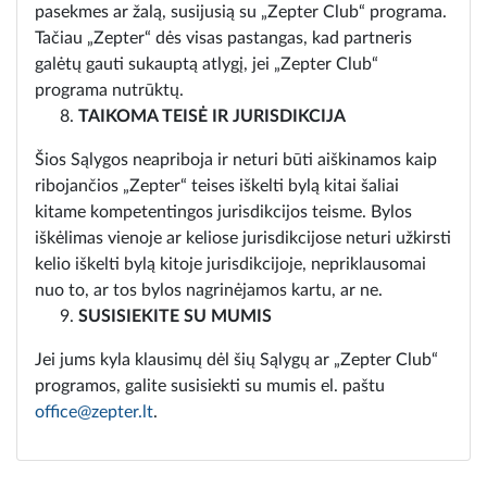
pasekmes ar žalą, susijusią su „Zepter Club“ programa.
Tačiau „Zepter“ dės visas pastangas, kad partneris
galėtų gauti sukauptą atlygį, jei „Zepter Club“
programa nutrūktų.
TAIKOMA TEISĖ IR JURISDIKCIJA
Šios Sąlygos neapriboja ir neturi būti aiškinamos kaip
ribojančios „Zepter“ teises iškelti bylą kitai šaliai
kitame kompetentingos jurisdikcijos teisme. Bylos
iškėlimas vienoje ar keliose jurisdikcijose neturi užkirsti
kelio iškelti bylą kitoje jurisdikcijoje, nepriklausomai
nuo to, ar tos bylos nagrinėjamos kartu, ar ne.
SUSISIEKITE SU MUMIS
Jei jums kyla klausimų dėl šių Sąlygų ar „Zepter Club“
programos, galite susisiekti su mumis el. paštu
office@zepter.lt
.