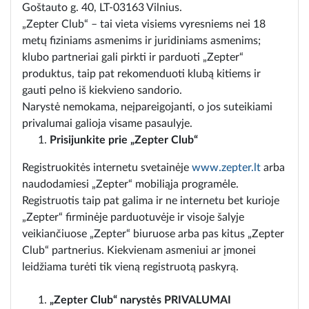
Goštauto g. 40, LT-03163 Vilnius.
„Zepter Club“ – tai vieta visiems vyresniems nei 18
metų fiziniams asmenims ir juridiniams asmenims;
klubo partneriai gali pirkti ir parduoti „Zepter“
produktus, taip pat rekomenduoti klubą kitiems ir
gauti pelno iš kiekvieno sandorio.
Narystė nemokama, neįpareigojanti, o jos suteikiami
privalumai galioja visame pasaulyje.
Prisijunkite prie „Zepter Club“
Registruokitės internetu svetainėje
www.zepter.lt
arba
naudodamiesi „Zepter“ mobiliąja programėle.
Registruotis taip pat galima ir ne internetu bet kurioje
„Zepter“ firminėje parduotuvėje ir visoje šalyje
veikiančiuose „Zepter“ biuruose arba pas kitus „Zepter
Club“ partnerius. Kiekvienam asmeniui ar įmonei
leidžiama turėti tik vieną registruotą paskyrą.
„Zepter Club“ narystės PRIVALUMAI