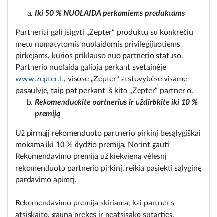
Iki 50 % NUOLAIDA perkamiems produktams
Partneriai gali įsigyti „Zepter“ produktų su konkrečiu
metu numatytomis nuolaidomis privilegijuotiems
pirkėjams, kurios priklauso nuo partnerio statuso.
Partnerio nuolaida galioja perkant svetainėje
www.zepter.lt
, visose „Zepter“ atstovybėse visame
pasaulyje, taip pat perkant iš kito „Zepter“ partnerio.
Rekomenduokite partnerius ir uždirbkite iki 10 %
premiją
Už pirmąjį rekomenduoto partnerio pirkinį besąlygiškai
mokama iki 10 % dydžio premija. Norint gauti
Rekomendavimo premiją už kiekvieną vėlesnį
rekomenduoto partnerio pirkinį, reikia pasiekti sąlyginę
pardavimo apimtį.
Rekomendavimo premija skiriama, kai partneris
atsiskaito, gauna prekes ir neatsisako sutarties.