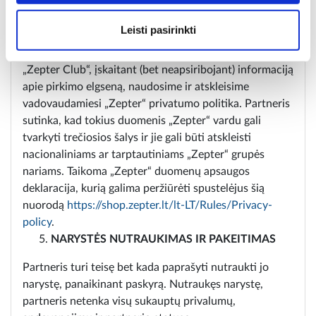
office@zepter.lt
.
DUOMENŲ APSAUGA
Leisti pasirinkti
Iš partnerių surinktus asmens duomenis, susijusius su
„Zepter Club“, įskaitant (bet neapsiribojant) informaciją
apie pirkimo elgseną, naudosime ir atskleisime
vadovaudamiesi „Zepter“ privatumo politika. Partneris
sutinka, kad tokius duomenis „Zepter“ vardu gali
tvarkyti trečiosios šalys ir jie gali būti atskleisti
nacionaliniams ar tarptautiniams „Zepter“ grupės
nariams. Taikoma „Zepter“ duomenų apsaugos
deklaracija, kurią galima peržiūrėti spustelėjus šią
nuorodą
https://shop.zepter.lt/lt-LT/Rules/Privacy-
policy
.
NARYSTĖS NUTRAUKIMAS IR PAKEITIMAS
Partneris turi teisę bet kada paprašyti nutraukti jo
narystę, panaikinant paskyrą. Nutraukęs narystę,
partneris netenka visų sukauptų privalumų,