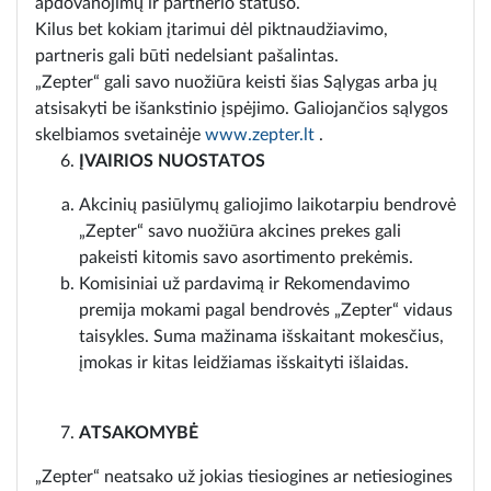
apdovanojimų ir partnerio statuso.
Kilus bet kokiam įtarimui dėl piktnaudžiavimo,
partneris gali būti nedelsiant pašalintas.
„Zepter“ gali savo nuožiūra keisti šias Sąlygas arba jų
atsisakyti be išankstinio įspėjimo. Galiojančios sąlygos
skelbiamos svetainėje
www.zepter.lt
.
ĮVAIRIOS NUOSTATOS
Akcinių pasiūlymų galiojimo laikotarpiu bendrovė
„Zepter“ savo nuožiūra akcines prekes gali
pakeisti kitomis savo asortimento prekėmis.
Komisiniai už pardavimą ir Rekomendavimo
premija mokami pagal bendrovės „Zepter“ vidaus
taisykles. Suma mažinama išskaitant mokesčius,
įmokas ir kitas leidžiamas išskaityti išlaidas.
ATSAKOMYBĖ
„Zepter“ neatsako už jokias tiesiogines ar netiesiogines