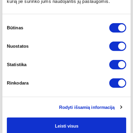
kurią jie surinko jums naudojantis jų paslaugomis.
kopijuoti ir imituoti oficialių „Zepter“ svetainių
išvaizdos;
sudaryti įspūdžio, kad tai yra oficiali „Zepter“
Sutikimo
interneto svetainė;
Būtinas
pasirinkimas
naudoti „Zepter“ prekės ženklo produktų,
paslaugų ir programų prekės ženklų ir
Nuostatos
pavadinimų (svetainės pavadinime, interneto
domeno adrese ir svetainės turinyje).
Statistika
KOMUNIKACIJA
„Zepter Club“ narys sutinka gauti informaciją ir
Rinkodara
naujausias žinias apie „ZEPTER“ produktus, specialius
reklaminius pasiūlymus ir kvietimus į medicinos bei
mokslo seminarus paštu, el. paštu, socialiniuose
Rodyti išsamią informaciją
tinkluose arba SMS žinutėmis.
Jei narys nenori gauti tokios informacijos, jis gali bet
kada atsisakyti prenumeratos pateikdamas prašymą
Leisti visus
internetu arba išsiųsdamas prašymą el. pašto adresu: