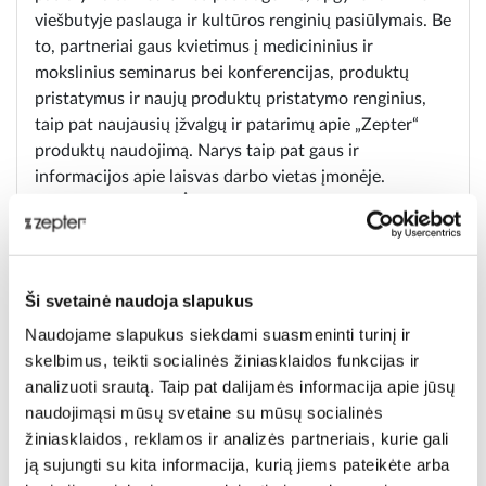
viešbutyje paslauga ir kultūros renginių pasiūlymais. Be
to, partneriai gaus kvietimus į medicininius ir
mokslinius seminarus bei konferencijas, produktų
pristatymus ir naujų produktų pristatymo renginius,
taip pat naujausių įžvalgų ir patarimų apie „Zepter“
produktų naudojimą. Narys taip pat gaus ir
informacijos apie laisvas darbo vietas įmonėje.
INTERNETINĖ APLINKA
„Zepter Club“ partneriai gali bet kuriuo metu ir be
jokių apribojimų reklamuoti ir pardavinėti „Zepter“
produktus, naudodamiesi „Zepter“ elektroninės
Ši svetainė naudoja slapukus
parduotuvės partnerių nuorodomis.
Naudojame slapukus siekdami suasmeninti turinį ir
Jei partneris nori pardavinėti „Zepter“ prekes el.
skelbimus, teikti socialinės žiniasklaidos funkcijas ir
parduotuvėse, tam naudodamas asmeninę svetainę ar
analizuoti srautą. Taip pat dalijamės informacija apie jūsų
trečiosios šalies platformą, jis turi gauti išankstinį
naudojimąsi mūsų svetaine su mūsų socialinės
raštišką „Zepter“ sutikimą.
žiniasklaidos, reklamos ir analizės partneriais, kurie gali
Partnerio sukurtoje ir (arba) valdomoje svetainėje
ją sujungti su kita informacija, kurią jiems pateikėte arba
negalima: