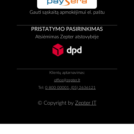
Gauti sąskaitą apmokėjimui el. paštu
PRISTATYMO PASIRINKIMAS
Atsiėmimas Zepter atstovybėje
Klientų aptarnavimas:
office@zepter.lt
Tel:
0 800 00001, (05) 2636121
© Copyright by
Zepter IT