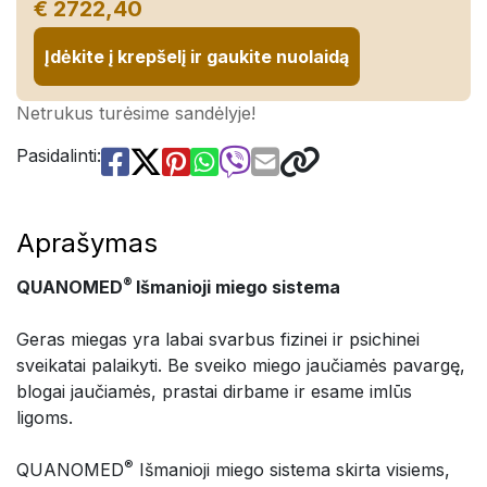
€ 2722,40
Įdėkite į krepšelį ir gaukite nuolaidą
Netrukus turėsime sandėlyje!
Pasidalinti:
Aprašymas
®
QUANOMED
Išmanioji miego sistema
Geras miegas yra labai svarbus fizinei ir psichinei
sveikatai palaikyti. Be sveiko miego jaučiamės pavargę,
blogai jaučiamės, prastai dirbame ir esame imlūs
ligoms.
®
QUANOMED
Išmanioji miego sistema skirta visiems,