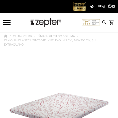
Blog
QUANOMED®
IŠMANIOJI MIEGO SISTEMA
ZENIQUANO ANTČIUŽINYS VID. KIETUMO, H 5 CM, 160X200 CM, SU
EXTRAQUANO