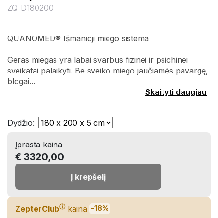
ZQ-D180200
QUANOMED® Išmanioji miego sistema
Geras miegas yra labai svarbus fizinei ir psichinei
sveikatai palaikyti. Be sveiko miego jaučiamės pavargę,
blogai...
Skaityti daugiau
Dydžio
:
Įprasta kaina
€ 3320,00
Į krepšelį
ⓘ
ZepterClub
kaina
-18%