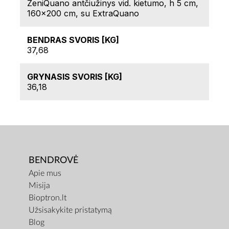
ZeniQuano antčiužinys vid. kietumo, h 5 cm,
160x200 cm, su ExtraQuano
BENDRAS SVORIS [KG]
37,68
GRYNASIS SVORIS [KG]
36,18
BENDROVĖ
Apie mus
Misija
Bioptron.lt
Užsisakykite pristatymą
Blog