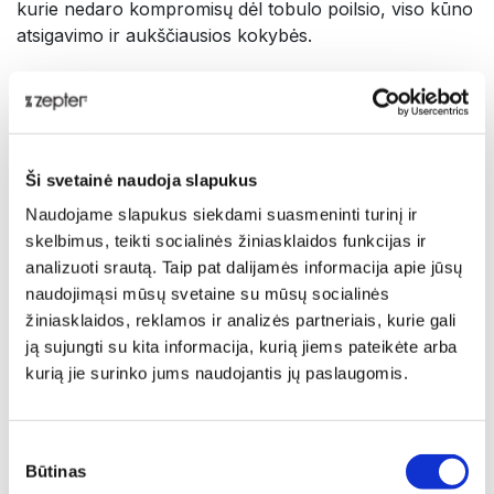
kurie nedaro kompromisų dėl tobulo poilsio, viso kūno
atsigavimo ir aukščiausios kokybės.
®
QUANOMED
išmaniosios miego sistemos esmė yra:
QUANOMED® gaminiai 100 % natūralūs –
pagaminti iš aukščiausios kokybės, brangiausių ir
rečiausių iš visų medžiagų -100% natūralaus
Ši svetainė naudoja slapukus
latekso putų, gaunamų iš kaučiuko medžio.
Naudojame slapukus siekdami suasmeninti turinį ir
BRS – Body Recuperation Support – suteikia
skelbimus, teikti socialinės žiniasklaidos funkcijas ir
anatominę paramą visoms kūno dalims.
analizuoti srautą. Taip pat dalijamės informacija apie jūsų
®
TAF – Therapy Air
Flow – užtikrina idealų oro
naudojimąsi mūsų svetaine su mūsų socialinės
srautą ir kūno temperatūrą.
žiniasklaidos, reklamos ir analizės partneriais, kurie gali
MAXQUANO kolekcija – aukščiausios kokybės
ją sujungti su kita informacija, kurią jiems pateikėte arba
prabangūs užvalkalai su kašmyru ir sidabro
kurią jie surinko jums naudojantis jų paslaugomis.
technologija („Silver Tech“).
Sutikimo
Kašmyras yra vienas vertingiausių ir tauriausių pluoštų
Būtinas
pasirinkimas
pasaulyje, vertinamas dėl savo minkštumo, šilumos ir