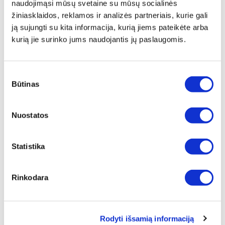
naudojimąsi mūsų svetaine su mūsų socialinės
ⓘ
ZepterClub
kaina
žiniasklaidos, reklamos ir analizės partneriais, kurie gali
Prisijunkite ir pirkite
nuo -5% iki -40%
ją sujungti su kita informacija, kurią jiems pateikėte arba
kurią jie surinko jums naudojantis jų paslaugomis.
Sutikimo
Būtinas
pasirinkimas
Nuostatos
Statistika
Rinkodara
PAGALVĖ "ERGOQUANO"
Rodyti išsamią informaciją