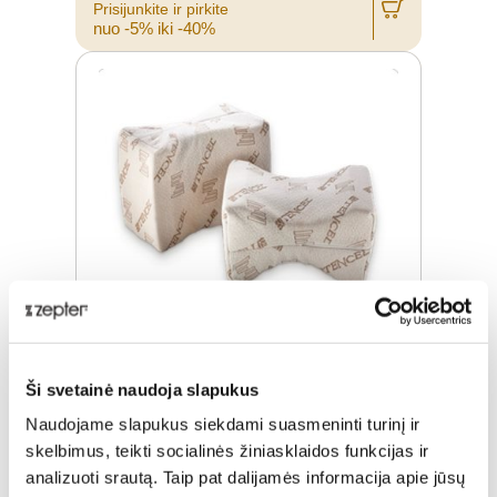
Prisijunkite ir pirkite
nuo -5% iki -40%
Ši svetainė naudoja slapukus
DAUGIAFUNKCINĖ PAGALVĖ,
QUANOMED POSTURA
Naudojame slapukus siekdami suasmeninti turinį ir
skelbimus, teikti socialinės žiniasklaidos funkcijas ir
Įprasta kaina
€ 86,00
analizuoti srautą. Taip pat dalijamės informacija apie jūsų