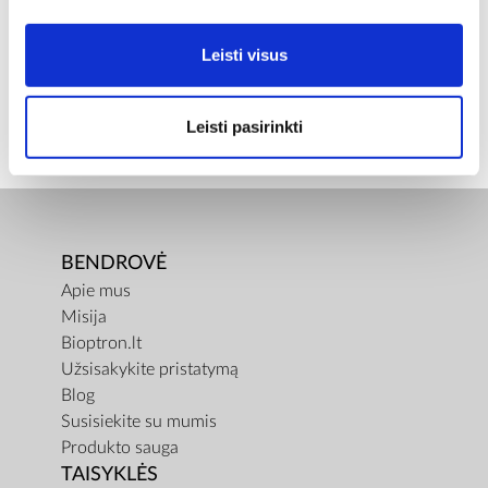
Įprasta kaina
€ 420,00
ⓘ
ZepterClub
kaina
Leisti visus
Prisijunkite ir pirkite
nuo -5% iki -40%
Leisti pasirinkti
BENDROVĖ
Apie mus
Misija
Bioptron.lt
Užsisakykite pristatymą
Blog
Susisiekite su mumis
Produkto sauga
TAISYKLĖS