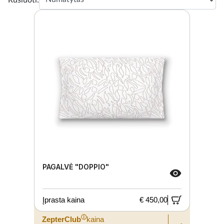
PAGALVĖ "DOPPIO"
Įprasta kaina
€ 450,00
ⓘ
ZepterClub
kaina