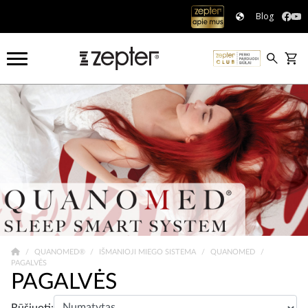
Blog
QUANOMED®
IŠMANIOJI MIEGO SISTEMA
QUANOMED
PAGALVĖS
PAGALVĖS
Rūšiuoti: