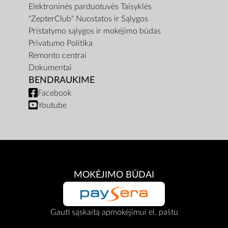
Elektroninės parduotuvės Taisyklės
"ZepterClub" Nuostatos ir Sąlygos
Pristatymo sąlygos ir mokėjimo būdas
Privatumo Politika
Remonto centrai
Dokumentai
BENDRAUKIME
Facebook
Youtube
MOKĖJIMO BŪDAI
Gauti sąskaitą apmokėjimui el. paštu