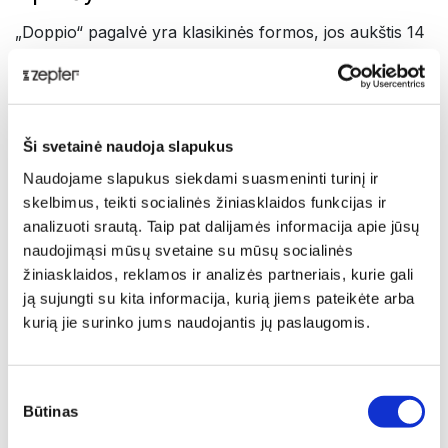
„Doppio“ pagalvė yra klasikinės formos, jos aukštis 14
cm, tinka miegoti bet kokioje padėtyje.
„Doppio“ pagalvė:
• Skatina geresnį miegą vėsios pusės dėka
Ši svetainė naudoja slapukus
• Termoreguliacija, optimalios miegui temperatūros
palaikymas
Naudojame slapukus siekdami suasmeninti turinį ir
• Vėsios pusės dėka sumažėja kūno temperatūra,
skelbimus, teikti socialinės žiniasklaidos funkcijas ir
tuomet atsinaujina ląstelės, lėtėja senėjimo procesai,
analizuoti srautą. Taip pat dalijamės informacija apie jūsų
sumažėja prakaitavimas – taigi ir mikrobų dauginimasis.
naudojimąsi mūsų svetaine su mūsų socialinės
Pristatymas
žiniasklaidos, reklamos ir analizės partneriais, kurie gali
ją sujungti su kita informacija, kurią jiems pateikėte arba
Dvipusė „Doppio“ pagalvė:
kurią jie surinko jums naudojantis jų paslaugomis.
EXTRAQUANO pusė (pilkas fonas, raudoni „liepsnos“
raštai) – tai medicininė tekstilė, kurią sudaro vidinė
Sutikimo
Būtinas
danga su polibiomolekulėmis, kurios efektyviai atspindi
pasirinkimas
paties kūno šilumą, padeda sumažinti raumenų įtampą