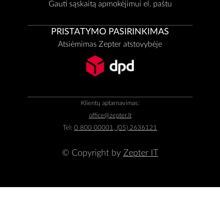
Gauti sąskaitą apmokėjimui el. paštu
PRISTATYMO PASIRINKIMAS
Atsiėmimas Zepter atstovybėje
Klientų aptarnavimas:
office@zepter.lt
Tel:
0 800 00001, (05) 2636121
© Copyright by
Zepter IT