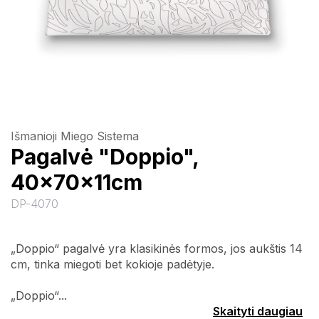
Išmanioji Miego Sistema
Pagalvė "Doppio",
40x70x11cm
DP-4070
„Doppio“ pagalvė yra klasikinės formos, jos aukštis 14
cm, tinka miegoti bet kokioje padėtyje.
„Doppio“...
Skaityti daugiau