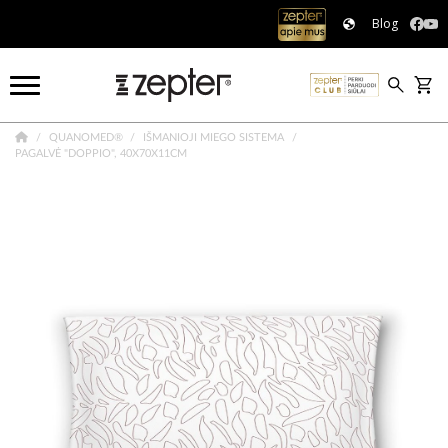
Blog
QUANOMED®
IŠMANIOJI MIEGO SISTEMA
PAGALVĖ "DOPPIO", 40X70X11CM