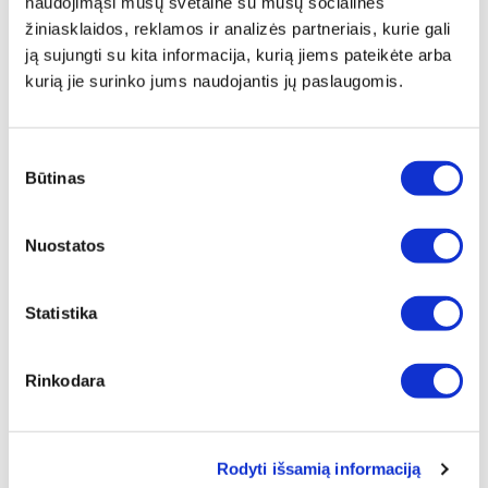
naudojimąsi mūsų svetaine su mūsų socialinės
žiniasklaidos, reklamos ir analizės partneriais, kurie gali
Apsipirkite patogiai naudodami šį pirkinių krepšelį.
ją sujungti su kita informacija, kurią jiems pateikėte arba
Pristatymas
kurią jie surinko jums naudojantis jų paslaugomis.
Apsipirkite patogiai naudodami šį pirkinių krepšelį.
Sulankstomas, su dviem ratukais galima pasiimti beveik
Sutikimo
visur. Itin erdvus ir patvarus, gali būti naudojamas
Būtinas
pasirinkimas
kasdieniniam apsipirkimui arba sunkiems kroviniams iki
15 kg gabenti.
Nuostatos
Techniniai duomenys
Statistika
PREKĖS KODAS
VGW-0048
Rinkodara
PREKĖS PAVADINIMAS
VacSy RANKINĖ
Rodyti išsamią informaciją
BENDRAS SVORIS [KG]