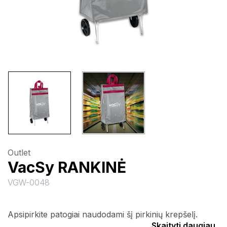
Outlet
VacSy RANKINĖ
VGW-0048
Apsipirkite patogiai naudodami šį pirkinių krepšelį.
Skaityti daugiau