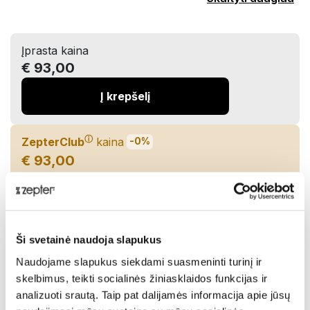
Įprasta kaina
€ 93,00
Į krepšelį
ⓘ
ZepterClub
kaina
-0%
€ 93,00
Įdėkite į krepšelį ir gaukite nuolaidą
Pristatymas iki 7 dienų
Ši svetainė naudoja slapukus
Pasidalinti:
Naudojame slapukus siekdami suasmeninti turinį ir
skelbimus, teikti socialinės žiniasklaidos funkcijas ir
analizuoti srautą. Taip pat dalijamės informacija apie jūsų
Aprašymas