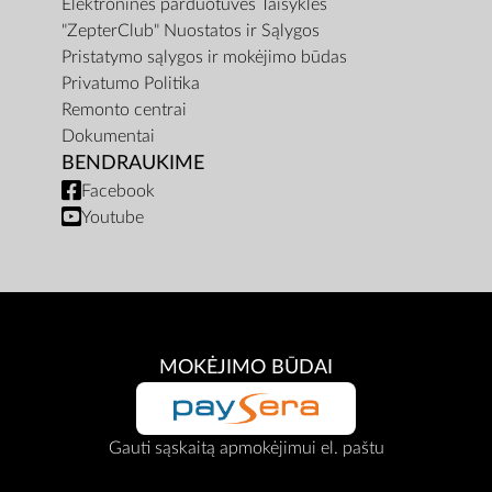
Elektroninės parduotuvės Taisyklės
"ZepterClub" Nuostatos ir Sąlygos
Pristatymo sąlygos ir mokėjimo būdas
Privatumo Politika
Remonto centrai
Dokumentai
BENDRAUKIME
Facebook
Youtube
MOKĖJIMO BŪDAI
Gauti sąskaitą apmokėjimui el. paštu