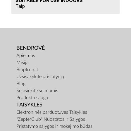
SUITABLE FOR USE INDOORS
Taip
BENDROVĖ
Apie mus
Misija
Bioptron.lt
Užsisakykite pristatymą
Blog
Susisiekite su mumis
Produkto sauga
TAISYKLĖS
Elektroninės parduotuvės Taisyklės
"ZepterClub" Nuostatos ir Sąlygos
Pristatymo sąlygos ir mokėjimo būdas