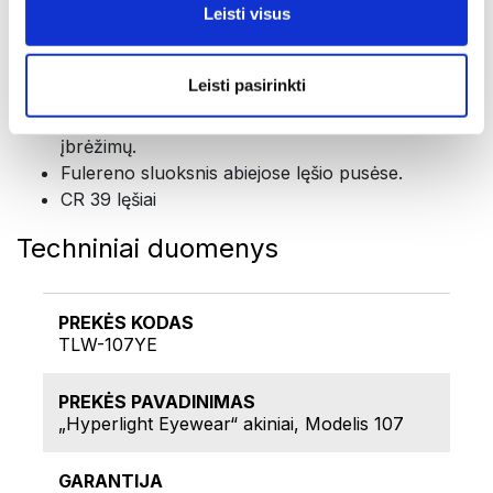
mažiau nei 1%, todėl pagerėja matomumas.
Leisti visus
"Hard Coat" kietas sluoksnis: specialiai suderintas
su antirefleksiniu procesu ir superhidrofobiniu
Leisti pasirinkti
sluoksniu, tai prailgina antirefleksinio sluoksnio
tarnavimo laiką ir suteikia papildomą apsaugą nuo
įbrėžimų.
Fulereno sluoksnis abiejose lęšio pusėse.
CR 39 lęšiai
Techniniai duomenys
PREKĖS KODAS
TLW-107YE
PREKĖS PAVADINIMAS
„Hyperlight Eyewear“ akiniai, Modelis 107
GARANTIJA