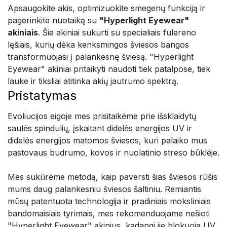
Apsaugokite akis, optimizuokite smegenų funkciją ir
pagerinkite nuotaiką su
"Hyperlight Eyewear"
akiniais
. Šie akiniai sukurti su specialiais fulereno
lęšiais, kurių dėka kenksmingos šviesos bangos
transformuojasi į palankesnę šviesą. "Hyperlight
Eyewear" akiniai pritaikyti naudoti tiek patalpose, tiek
lauke ir tiksliai atitinka akių jautrumo spektrą.
Pristatymas
Evoliucijos eigoje mes prisitaikėme prie išsklaidytų
saulės spindulių, įskaitant didelės energijos UV ir
didelės energijos matomos šviesos, kuri palaiko mus
pastovaus budrumo, kovos ir nuolatinio streso būklėje.
Mes sukūrėme metodą, kaip paversti šias šviesos rūšis
mums daug palankesniu šviesos šaltiniu. Remiantis
mūsų patentuota technologija ir pradiniais moksliniais
bandomaisiais tyrimais, mes rekomenduojame nešioti
"Hyperlight Eyewear" akinius, kadangi jie blokuoja UV