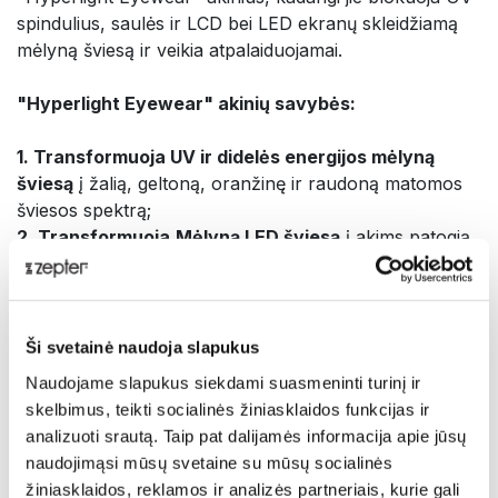
spindulius, saulės ir LCD bei LED ekranų skleidžiamą
mėlyną šviesą ir veikia atpalaiduojamai.
"Hyperlight Eyewear" akinių savybės:
1. Transformuoja UV ir didelės energijos mėlyną
šviesą
į žalią, geltoną, oranžinę ir raudoną matomos
šviesos spektrą;
2. Transformuoja
Mėlyną LED šviesą
į akims patogią
šviesą (veikia atpalaiduojamai)
Transformacijos metu UV ir didelės energijos mėlyna
šviesa optimizuojama pagal natūralų akių jautrumą;
3.
Suteikia ryškesnį vaizdą
;
Ši svetainė naudoja slapukus
4. Optimizuoja
smegenų funkciją
(suderina EEG
Naudojame slapukus siekdami suasmeninti turinį ir
signalus);
skelbimus, teikti socialinės žiniasklaidos funkcijas ir
5.
Reguliuoja neuroendokrinologijos veiksmus
;
analizuoti srautą. Taip pat dalijamės informacija apie jūsų
padidina serotoniną ir reguliuoja
naudojimąsi mūsų svetaine su mūsų socialinės
serotonino/melatonino santykį (kuris mažina depresiją
žiniasklaidos, reklamos ir analizės partneriais, kurie gali