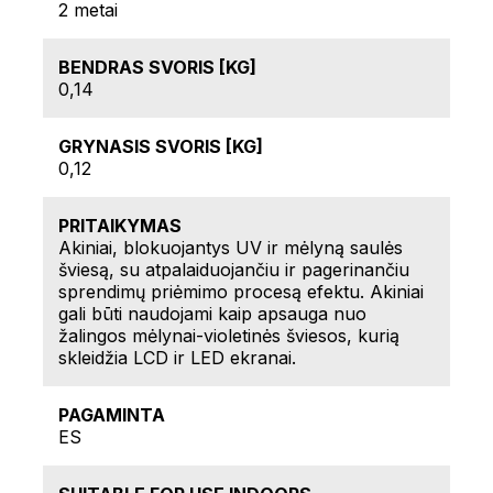
2 metai
BENDRAS SVORIS [KG]
0,14
GRYNASIS SVORIS [KG]
0,12
PRITAIKYMAS
Akiniai, blokuojantys UV ir mėlyną saulės
šviesą, su atpalaiduojančiu ir pagerinančiu
sprendimų priėmimo procesą efektu. Akiniai
gali būti naudojami kaip apsauga nuo
žalingos mėlynai-violetinės šviesos, kurią
skleidžia LCD ir LED ekranai.
PAGAMINTA
ES