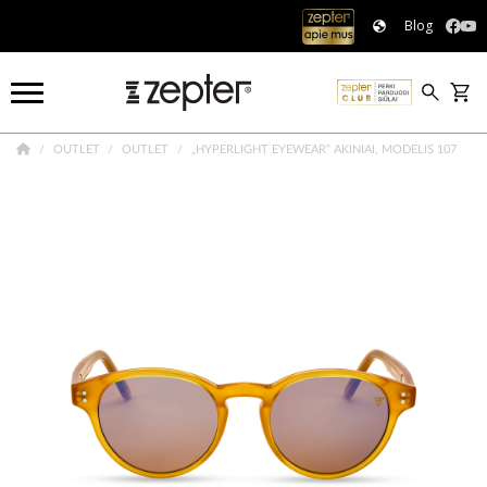
Blog
OUTLET
OUTLET
„HYPERLIGHT EYEWEAR“ AKINIAI, MODELIS 107