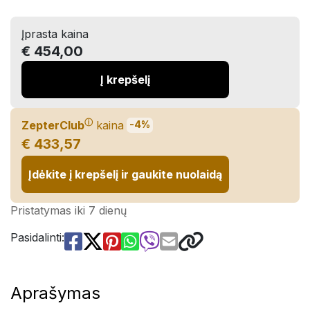
Įprasta kaina
€ 454,00
Į krepšelį
ⓘ
ZepterClub
kaina
-4%
€ 433,57
Įdėkite į krepšelį ir gaukite nuolaidą
Pristatymas iki 7 dienų
Pasidalinti:
Aprašymas