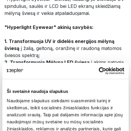
spindulius, saulės ir LCD bei LED ekranų skleidžiamą
mėlyną šviesą ir veikia atpalaiduojamai.
"Hyperlight Eyewear" akinių savybės:
1. Transformuoja UV ir didelės energijos mėlyną
šviesą
į žalią, geltoną, oranžinę ir raudoną matomos
šviesos spektrą;
2. Transformuoja
Mėlyną LED šviesą
į akims patogią
šviesą (veikia atpalaiduojamai)
Transformacijos metu UV ir didelės energijos mėlyna
šviesa optimizuojama pagal natūralų akių jautrumą;
3.
Suteikia ryškesnį vaizdą
;
Ši svetainė naudoja slapukus
4. Optimizuoja
smegenų funkciją
(suderina EEG
Naudojame slapukus siekdami suasmeninti turinį ir
signalus);
skelbimus, teikti socialinės žiniasklaidos funkcijas ir
5.
Reguliuoja neuroendokrinologijos veiksmus
;
analizuoti srautą. Taip pat dalijamės informacija apie jūsų
padidina serotoniną ir reguliuoja
naudojimąsi mūsų svetaine su mūsų socialinės
serotonino/melatonino santykį (kuris mažina depresiją
žiniasklaidos, reklamos ir analizės partneriais, kurie gali