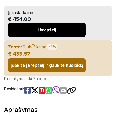
Įprasta kaina
€ 454,00
Į krepšelį
ⓘ
ZepterClub
kaina
-4%
€ 433,57
Įdėkite į krepšelį ir gaukite nuolaidą
Pristatymas iki 7 dienų
Pasidalinti:
Aprašymas