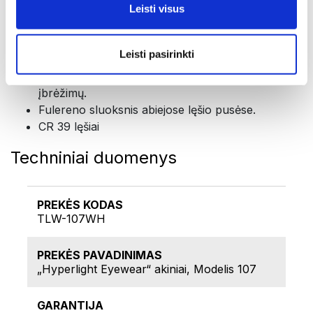
mažiau nei 1%, todėl pagerėja matomumas.
Leisti visus
"Hard Coat" kietas sluoksnis: specialiai suderintas
su antirefleksiniu procesu ir superhidrofobiniu
Leisti pasirinkti
sluoksniu, tai prailgina antirefleksinio sluoksnio
tarnavimo laiką ir suteikia papildomą apsaugą nuo
įbrėžimų.
Fulereno sluoksnis abiejose lęšio pusėse.
CR 39 lęšiai
Techniniai duomenys
PREKĖS KODAS
TLW-107WH
PREKĖS PAVADINIMAS
„Hyperlight Eyewear“ akiniai, Modelis 107
GARANTIJA