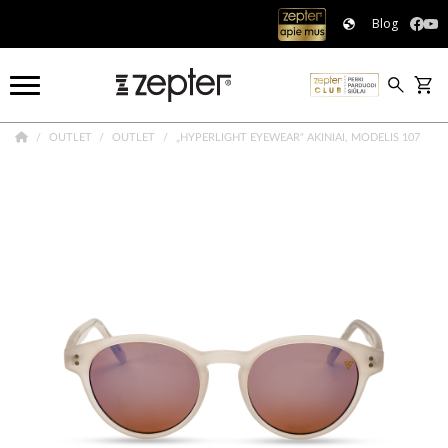
Blog
OUTLET
OUTLET
„HYPERLIGHT EYEWEAR“ AKINIAI, MODELIS 107