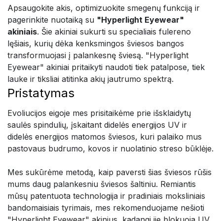
Apsaugokite akis, optimizuokite smegenų funkciją ir
pagerinkite nuotaiką su
"Hyperlight Eyewear"
akiniais
. Šie akiniai sukurti su specialiais fulereno
lęšiais, kurių dėka kenksmingos šviesos bangos
transformuojasi į palankesnę šviesą. "Hyperlight
Eyewear" akiniai pritaikyti naudoti tiek patalpose, tiek
lauke ir tiksliai atitinka akių jautrumo spektrą.
Pristatymas
Evoliucijos eigoje mes prisitaikėme prie išsklaidytų
saulės spindulių, įskaitant didelės energijos UV ir
didelės energijos matomos šviesos, kuri palaiko mus
pastovaus budrumo, kovos ir nuolatinio streso būklėje.
Mes sukūrėme metodą, kaip paversti šias šviesos rūšis
mums daug palankesniu šviesos šaltiniu. Remiantis
mūsų patentuota technologija ir pradiniais moksliniais
bandomaisiais tyrimais, mes rekomenduojame nešioti
"Hyperlight Eyewear" akinius, kadangi jie blokuoja UV