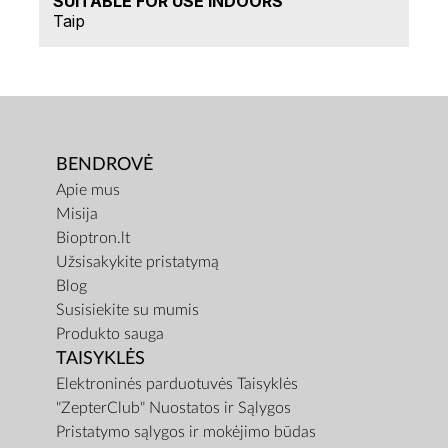
SUITABLE FOR USE INDOORS
Taip
BENDROVĖ
Apie mus
Misija
Bioptron.lt
Užsisakykite pristatymą
Blog
Susisiekite su mumis
Produkto sauga
TAISYKLĖS
Elektroninės parduotuvės Taisyklės
"ZepterClub" Nuostatos ir Sąlygos
Pristatymo sąlygos ir mokėjimo būdas