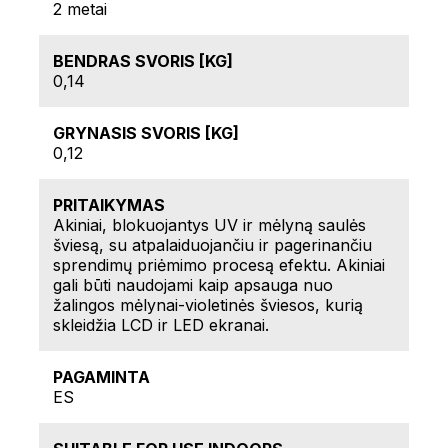
2 metai
BENDRAS SVORIS [KG]
0,14
GRYNASIS SVORIS [KG]
0,12
PRITAIKYMAS
Akiniai, blokuojantys UV ir mėlyną saulės
šviesą, su atpalaiduojančiu ir pagerinančiu
sprendimų priėmimo procesą efektu. Akiniai
gali būti naudojami kaip apsauga nuo
žalingos mėlynai-violetinės šviesos, kurią
skleidžia LCD ir LED ekranai.
PAGAMINTA
ES