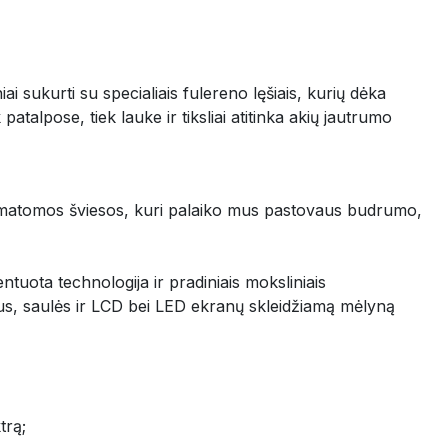
niai sukurti su specialiais fulereno lęšiais, kurių dėka
talpose, tiek lauke ir tiksliai atitinka akių jautrumo
ijos matomos šviesos, kuri palaiko mus pastovaus budrumo,
uota technologija ir pradiniais moksliniais
us, saulės ir LCD bei LED ekranų skleidžiamą mėlyną
trą;