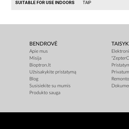
SUITABLE FOR USE INDOORS
TAIP
BENDROVĖ
TAISYK
Apie mus
Elektron
Misija
"ZepterC
Bioptron.lt
Pristaty
Užsisakykite pristatymą
Privatum
Blog
Remonto 
Susisiekite su mumis
Dokumen
Produkto sauga