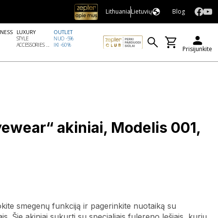
Lithuania
Lietuvių
Blog
LNESS
LUXURY
OUTLET
STYLE
NUO -5%
ACCESSORIES ...
IKI -60%
Prisijunkite
ewear“ akiniai, Modelis 001,
a
kite smegenų funkciją ir pagerinkite nuotaiką su
. Šie akiniai sukurti su specialiais fulereno lęšiais, kurių