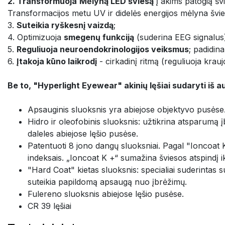
2. Transformuoja
Mėlyną LED šviesą
į akims patogią švi
Transformacijos metu UV ir didelės energijos mėlyna švi
3.
Suteikia ryškesnį vaizdą
;
4. Optimizuoja
smegenų funkciją
(suderina EEG signalus
5.
Reguliuoja neuroendokrinologijos veiksmus
; padidin
6.
Įtakoja kūno laikrodį
- cirkadinį ritmą (reguliuoja kra
Be to, "Hyperlight Eyewear" akinių lęšiai sudaryti iš 
Apsauginis sluoksnis yra abiejose objektyvo pusėse
Hidro ir oleofobinis sluoksnis: užtikrina atsparumą į
daleles abiejose lęšio pusėse.
Patentuoti 8 jono dangų sluoksniai. Pagal "Ioncoat 
indeksais. „Ioncoat K +“ sumažina šviesos atspindį
"Hard Coat" kietas sluoksnis: specialiai suderintas su
suteikia papildomą apsaugą nuo įbrėžimų.
Fulereno sluoksnis abiejose lęšio pusėse.
CR 39 lęšiai