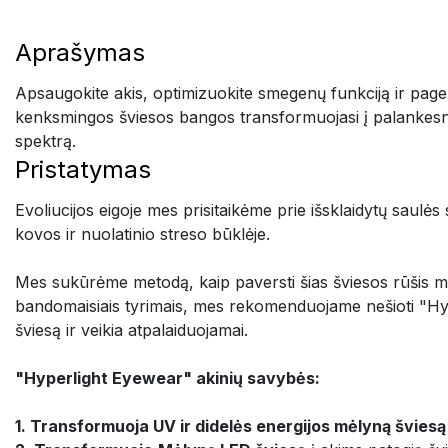
Aprašymas
Apsaugokite akis, optimizuokite smegenų funkciją ir page
kenksmingos šviesos bangos transformuojasi į palankesnę šv
spektrą.
Pristatymas
Evoliucijos eigoje mes prisitaikėme prie išsklaidytų saulė
kovos ir nuolatinio streso būklėje.
Mes sukūrėme metodą, kaip paversti šias šviesos rūšis mu
bandomaisiais tyrimais, mes rekomenduojame nešioti "Hyp
šviesą ir veikia atpalaiduojamai.
"Hyperlight Eyewear" akinių savybės:
1. Transformuoja UV ir didelės energijos mėlyną šviesą