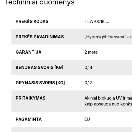
Techniniai duomenys
PREKĖS KODAS
TLW-001BLU
PREKĖS PAVADINIMAS
„Hyperlight Eyewear“ aki
GARANTIJA
2 metai
BENDRAS SVORIS [KG]
0,14
GRYNASIS SVORIS [KG]
0,12
PRITAIKYMAS
Akiniai blokuoja UV ir mė
kaip apsauga nuo kenksm
PAGAMINTA
EU