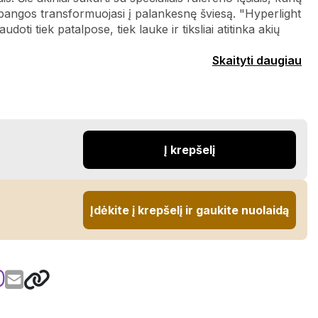
angos transformuojasi į palankesnę šviesą. "Hyperlight
udoti tiek patalpose, tiek lauke ir tiksliai atitinka akių
Skaityti daugiau
Į krepšelį
Įdėkite į krepšelį ir gaukite nuolaidą