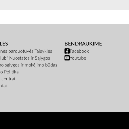
LĖS
BENDRAUKIME
inės parduotuvės Taisyklės
Facebook
lub" Nuostatos ir Sąlygos
Youtube
mo sąlygos ir mokėjimo būdas
o Politika
centrai
tai