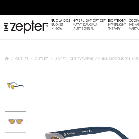
®
®
NUOLAIDOS
HYPERLIGHT OPTICS
BIOPTRON
COOK
NUO -5%
MATYTI DAUGIAU.
HYPERLIGHT
SVEIKA
IKI -60%
JAUSTIS GERIAU
THERAPY
MAISTA
OUTLET
OUTLET
„HYPERLIGHT EYEWEAR“ AKINIAI, MODELIS 001, MĖ