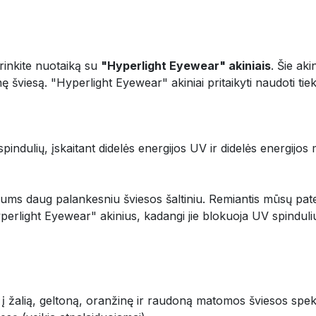
rinkite nuotaiką su
"Hyperlight Eyewear" akiniais
. Šie aki
iesą. "Hyperlight Eyewear" akiniai pritaikyti naudoti tiek pa
s spindulių, įskaitant didelės energijos UV ir didelės energ
ms daug palankesniu šviesos šaltiniu. Remiantis mūsų patent
erlight Eyewear" akinius, kadangi jie blokuoja UV spinduli
į žalią, geltoną, oranžinę ir raudoną matomos šviesos spek