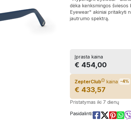
dėka kenksmingos šviesos b
Eyewear" akiniai pritaikyti na
jautrumo spektrą.
Įprasta kaina
€ 454,00
ⓘ
ZepterClub
kaina
-4%
€ 433,57
Pristatymas iki 7 dienų
Pasidalinti: