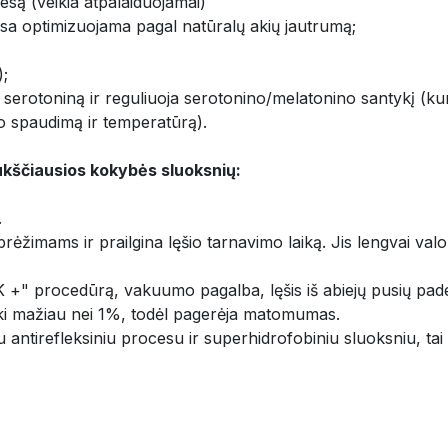
esą (veikia atpalaiduojamai)
esa optimizuojama pagal natūralų akių jautrumą;
);
a serotoniną ir reguliuoja serotonino/melatonino santykį (kur
ujo spaudimą ir temperatūrą).
aukščiausios kokybės sluoksnių:
.
brėžimams ir prailgina lęšio tarnavimo laiką. Jis lengvai valo
K +" procedūrą, vakuumo pagalba, lęšis iš abiejų pusių pade
 iki mažiau nei 1%, todėl pagerėja matomumas.
 antirefleksiniu procesu ir superhidrofobiniu sluoksniu, tai 