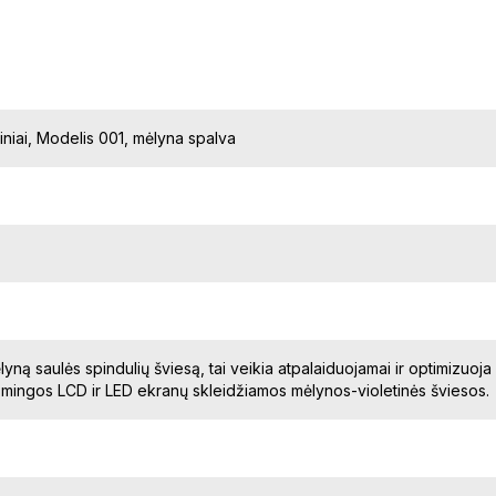
niai, Modelis 001, mėlyna spalva
lyną saulės spindulių šviesą, tai veikia atpalaiduojamai ir optimizuo
ingos LCD ir LED ekranų skleidžiamos mėlynos-violetinės šviesos.