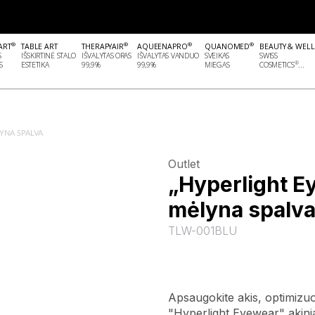
®
®
®
®
ART
TABLE ART
THERAPYAIR
AQUEENAPRO
QUANOMED
BEAUTY & WEL
S
IŠSKIRTINĖ STALO
IŠVALYTAS ORAS
IŠVALYTAS VANDUO
SVEIKAS
SWISS
®
S
ESTETIKA
99,9%
99,9%
MIEGAS
COSMETICS
...
LYNA SPALVA
Outlet
„Hyperlight Ey
mėlyna spalv
TLW-001BLU
Apsaugokite akis, optimizuo
"Hyperlight Eyewear" akiniais