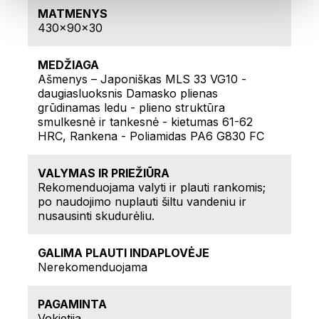
MATMENYS
430x90x30
MEDŽIAGA
Ašmenys – Japoniškas MLS 33 VG10 -
daugiasluoksnis Damasko plienas
grūdinamas ledu - plieno struktūra
smulkesnė ir tankesnė - kietumas 61-62
HRC, Rankena - Poliamidas PA6 G830 FC
VALYMAS IR PRIEŽIŪRA
Rekomenduojama valyti ir plauti rankomis;
po naudojimo nuplauti šiltu vandeniu ir
nusausinti skudurėliu.
GALIMA PLAUTI INDAPLOVĖJE
Nerekomenduojama
PAGAMINTA
Vokietija