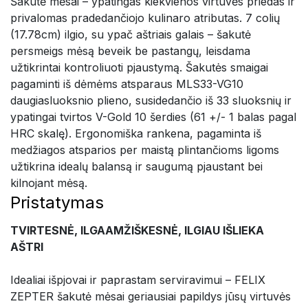
Šakutė mėsai – ypatingas kiekvienos virtuvės priedas ir
privalomas pradedančiojo kulinaro atributas. 7 colių
(17.78cm) ilgio, su ypač aštriais galais – šakutė
persmeigs mėsą beveik be pastangų, leisdama
užtikrintai kontroliuoti pjaustymą. Šakutės smaigai
pagaminti iš dėmėms atsparaus MLS33-VG10
daugiasluoksnio plieno, susidedančio iš 33 sluoksnių ir
ypatingai tvirtos V-Gold 10 šerdies (61 +/- 1 balas pagal
HRC skalę). Ergonomiška rankena, pagaminta iš
medžiagos atsparios per maistą plintančioms ligoms
užtikrina idealų balansą ir saugumą pjaustant bei
kilnojant mėsą.
Pristatymas
TVIRTESNĖ, ILGAAMŽIŠKESNĖ, ILGIAU IŠLIEKA
AŠTRI
Idealiai išpjovai ir paprastam serviravimui – FELIX
ZEPTER šakutė mėsai geriausiai papildys jūsų virtuvės