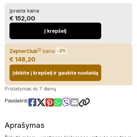
Įprasta kaina
€ 152,00
Į krepšelį
ⓘ
ZepterClub
kaina
-2%
€ 148,20
Įdėkite į krepšelį ir gaukite nuolaidą
Pristatymas iki 7 dienų
Pasidalinti:
Aprašymas