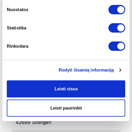
defektų. Ši garantija neapima: estetinius
pokyčius, atsiradusius normaliomis
Nuostatos
naudojimo sąlygomis, įbrėžimus ir įtrūkimus,
kurie neturi įtakos gaminio našumui ir
pažeidimus dėl netinkamo peilių naudojimo,
Statistika
pvz. netinkamo galandimo.
Rinkodara
BENDRAS SVORIS [KG]
0,34
GRYNASIS SVORIS [KG]
Rodyti išsamią informaciją
0,21
Leisti visus
PRITAIKYMAS
Šakutė mėsai
Leisti pasirinkti
GAMINTOJAS
FELIX SOLINGEN GmbH , An den Eichen 6,
42699 Solingen