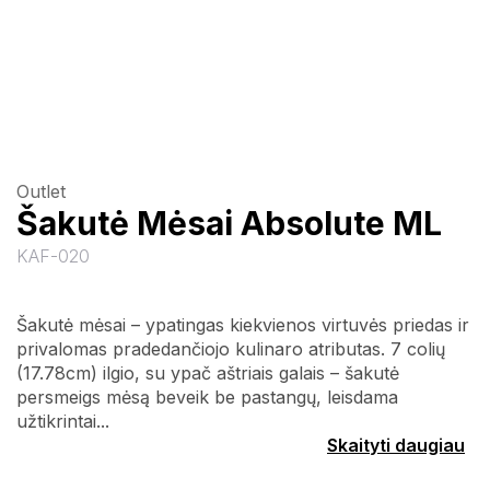
Outlet
Šakutė Mėsai Absolute ML
KAF-020
Šakutė mėsai – ypatingas kiekvienos virtuvės priedas ir
privalomas pradedančiojo kulinaro atributas. 7 colių
(17.78cm) ilgio, su ypač aštriais galais – šakutė
persmeigs mėsą beveik be pastangų, leisdama
užtikrintai...
Skaityti daugiau