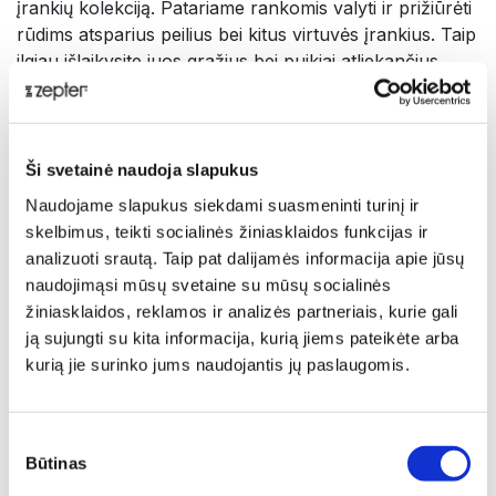
įrankių kolekciją. Patariame rankomis valyti ir prižiūrėti
rūdims atsparius peilius bei kitus virtuvės įrankius. Taip
ilgiau išlaikysite juos gražius bei puikiai atliekančius
savo funkcijas. Šakutė mėsai Absolute ML – sukūrėme
nepakeičiamą virtuvės įrankį, kuriame išlaikomas
dėmesys detalėms, juvelyrinio tikslumo meistrystė ir
aukščiausia kokybė.
Ši svetainė naudoja slapukus
Naudojame slapukus siekdami suasmeninti turinį ir
Techniniai duomenys
skelbimus, teikti socialinės žiniasklaidos funkcijas ir
analizuoti srautą. Taip pat dalijamės informacija apie jūsų
naudojimąsi mūsų svetaine su mūsų socialinės
PREKĖS KODAS
žiniasklaidos, reklamos ir analizės partneriais, kurie gali
KAF-020
ją sujungti su kita informacija, kurią jiems pateikėte arba
kurią jie surinko jums naudojantis jų paslaugomis.
PREKĖS PAVADINIMAS
Šakutė Mėsai Absolute ML
Sutikimo
GARANTIJA
Būtinas
pasirinkimas
5 metai, jeigu randama medžiagų ar gamybos