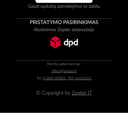
Gauti sąskaitą apmokėjimui el. paštu
PRISTATYMO PASIRINKIMAS
Atsiėmimas Zepter atstovybėje
Klientų aptarnavimas:
office@zepter.lt
Tel:
0 800 00001, (05) 2636121
© Copyright by
Zepter IT