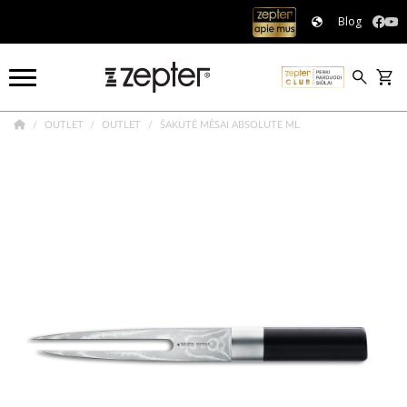
Blog
OUTLET
OUTLET
ŠAKUTĖ MĖSAI ABSOLUTE ML