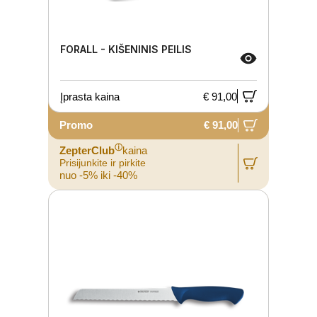
FORALL - KIŠENINIS PEILIS
Įprasta kaina
€ 91,00
Promo
€ 91,00
ⓘ
ZepterClub
kaina
Prisijunkite ir pirkite
nuo -5% iki -40%