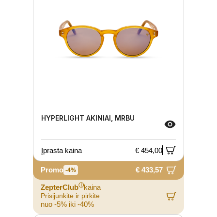
HYPERLIGHT AKINIAI, MRBU
Įprasta kaina
€ 454,00
Promo
€ 433,57
-4%
ⓘ
ZepterClub
kaina
Prisijunkite ir pirkite
nuo -5% iki -40%