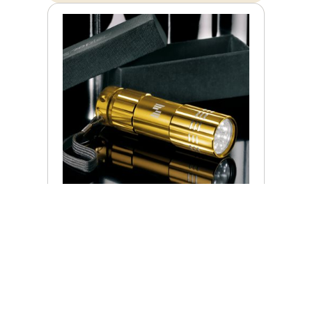
LED ŽIBINTUVĖLIS SU DOVANŲ
DĖŽUTE
Įprasta kaina
€ 25,00
ⓘ
ZepterClub
kaina
Prisijunkite ir pirkite