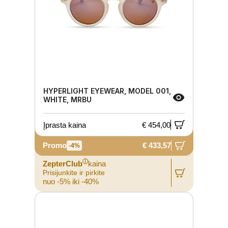
HYPERLIGHT EYEWEAR, MODEL 001,
WHITE, MRBU
Įprasta kaina
€ 454,00
Promo
€ 433,57
-4%
ⓘ
ZepterClub
kaina
Prisijunkite ir pirkite
nuo -5% iki -40%