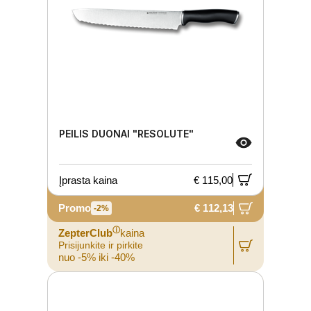
PEILIS DUONAI "RESOLUTE"
Įprasta kaina
€ 115,00
Promo
€ 112,13
-2%
ⓘ
ZepterClub
kaina
Prisijunkite ir pirkite
nuo -5% iki -40%