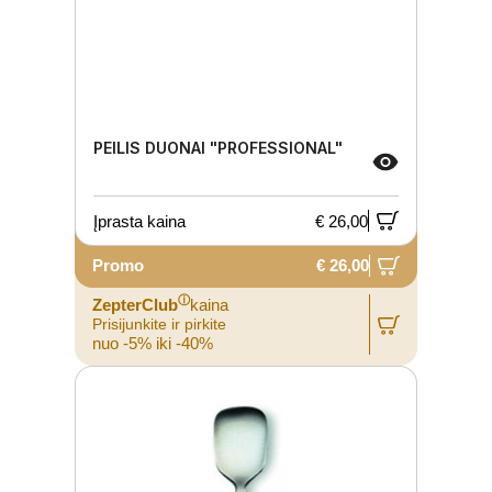
PEILIS DUONAI "PROFESSIONAL"
Įprasta kaina
€ 26,00
Promo
€ 26,00
ⓘ
ZepterClub
kaina
Prisijunkite ir pirkite
nuo -5% iki -40%