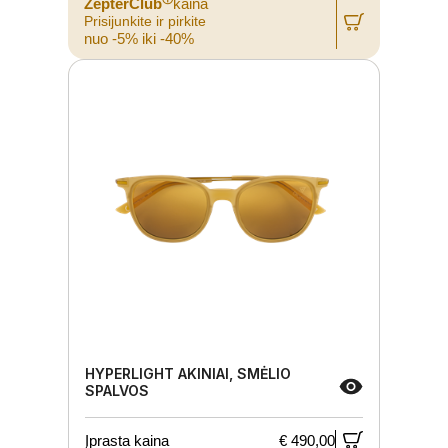
ZepterClub
kaina
Prisijunkite ir pirkite
nuo -5% iki -40%
HYPERLIGHT AKINIAI, SMĖLIO
SPALVOS
Įprasta kaina
€ 490,00