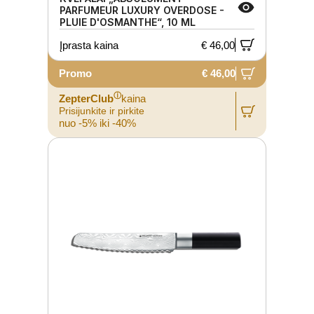
PARFUMEUR LUXURY OVERDOSE -
PLUIE D'OSMANTHE“, 10 ML
Įprasta kaina
€ 46,00
Promo
€ 46,00
ⓘ
ZepterClub
kaina
Prisijunkite ir pirkite
nuo -5% iki -40%