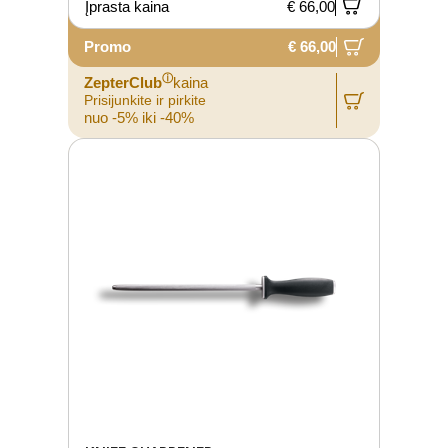
Įprasta kaina
€ 66,00
Promo
€ 66,00
ⓘ
ZepterClub
kaina
Prisijunkite ir pirkite
nuo -5% iki -40%