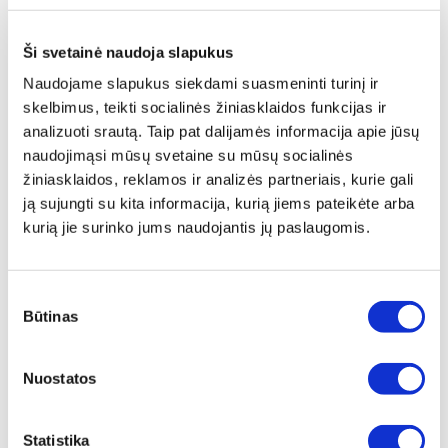
ⓘ
ZepterClub
kaina
Prisijunkite ir pirkite
nuo -5% iki -40%
Ši svetainė naudoja slapukus
Naudojame slapukus siekdami suasmeninti turinį ir
skelbimus, teikti socialinės žiniasklaidos funkcijas ir
analizuoti srautą. Taip pat dalijamės informacija apie jūsų
naudojimąsi mūsų svetaine su mūsų socialinės
žiniasklaidos, reklamos ir analizės partneriais, kurie gali
ją sujungti su kita informacija, kurią jiems pateikėte arba
kurią jie surinko jums naudojantis jų paslaugomis.
Sutikimo
Būtinas
pasirinkimas
Nuostatos
KVEPALAI „ABSOLUMENT
PARFUMEUR LUXURY OVERDOSE -
LE PERFUM“, 10 ML
Statistika
Įprasta kaina
€ 46,00