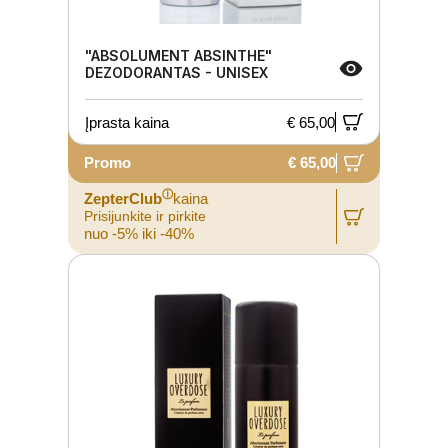
"ABSOLUMENT ABSINTHE"
DEZODORANTAS - UNISEX
Įprasta kaina
€ 65,00
Promo
€ 65,00
ⓘ
ZepterClub
kaina
Prisijunkite ir pirkite
nuo -5% iki -40%