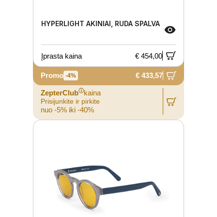
HYPERLIGHT AKINIAI, RUDA SPALVA
Įprasta kaina
€ 454,00
Promo
€ 433,57
-4%
ⓘ
ZepterClub
kaina
Prisijunkite ir pirkite
nuo -5% iki -40%