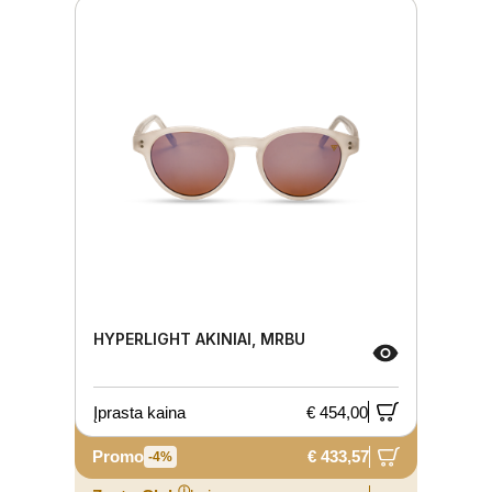
HYPERLIGHT AKINIAI, MRBU
Įprasta kaina
€ 454,00
Promo
€ 433,57
-4%
ⓘ