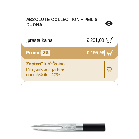
ABSOLUTE COLLECTION - PEILIS
DUONAI
Įprasta kaina
€ 201,00
Promo
€ 195,98
-2%
ⓘ
ZepterClub
kaina
Prisijunkite ir pirkite
nuo -5% iki -40%