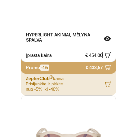
HYPERLIGHT AKINIAI, MĖLYNA
SPALVA
Įprasta kaina
€ 454,00
Promo
€ 433,57
-4%
ⓘ
ZepterClub
kaina
Prisijunkite ir pirkite
nuo -5% iki -40%