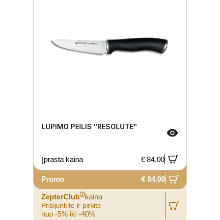
LUPIMO PEILIS "RESOLUTE"
Įprasta kaina
€ 84,00
Promo
€ 84,00
ⓘ
ZepterClub
kaina
Prisijunkite ir pirkite
nuo -5% iki -40%