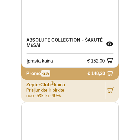
ABSOLUTE COLLECTION - ŠAKUTĖ
MĖSAI
Įprasta kaina
€ 152,00
Promo
€ 148,20
-2%
ⓘ
ZepterClub
kaina
Prisijunkite ir pirkite
nuo -5% iki -40%