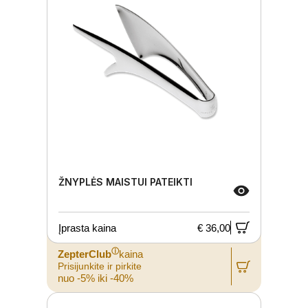
ŽNYPLĖS MAISTUI PATEIKTI
Įprasta kaina
€ 36,00
ⓘ
ZepterClub
kaina
Prisijunkite ir pirkite
nuo -5% iki -40%