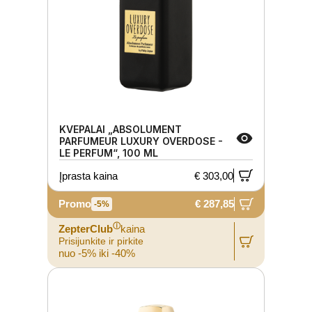
KVEPALAI „ABSOLUMENT
PARFUMEUR LUXURY OVERDOSE -
LE PERFUM“, 100 ML
Įprasta kaina
€ 303,00
Promo
€ 287,85
-5%
ⓘ
ZepterClub
kaina
Prisijunkite ir pirkite
nuo -5% iki -40%