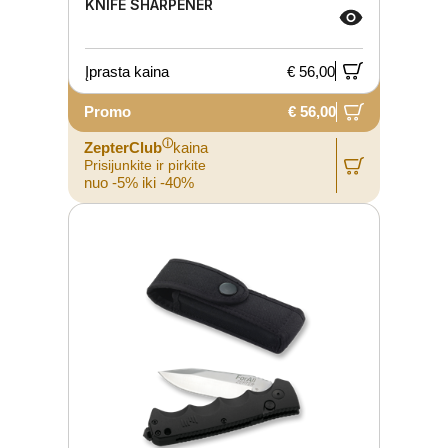
KNIFE SHARPENER
Įprasta kaina
€ 56,00
Promo
€ 56,00
ⓘ
ZepterClub
kaina
Prisijunkite ir pirkite
nuo -5% iki -40%