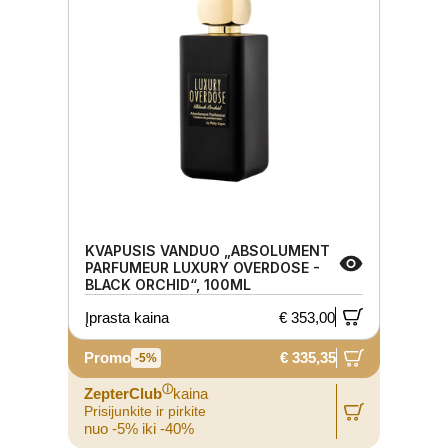
KVAPUSIS VANDUO „ABSOLUMENT
PARFUMEUR LUXURY OVERDOSE -
BLACK ORCHID“, 100ML
Įprasta kaina
€ 353,00
Promo
€ 335,35
-5%
ⓘ
ZepterClub
kaina
Prisijunkite ir pirkite
nuo -5% iki -40%