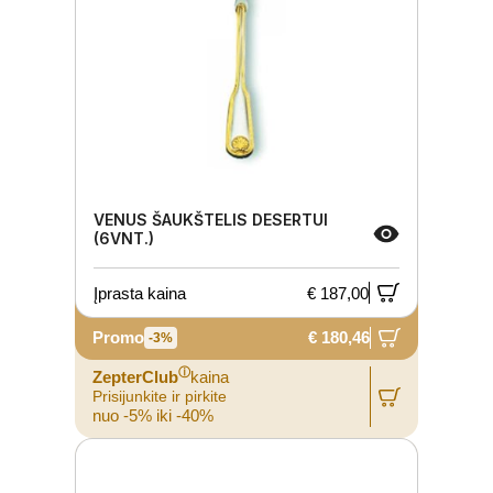
VENUS ŠAUKŠTELIS DESERTUI
(6VNT.)
Įprasta kaina
€ 187,00
Promo
€ 180,46
-3%
ⓘ
ZepterClub
kaina
Prisijunkite ir pirkite
nuo -5% iki -40%