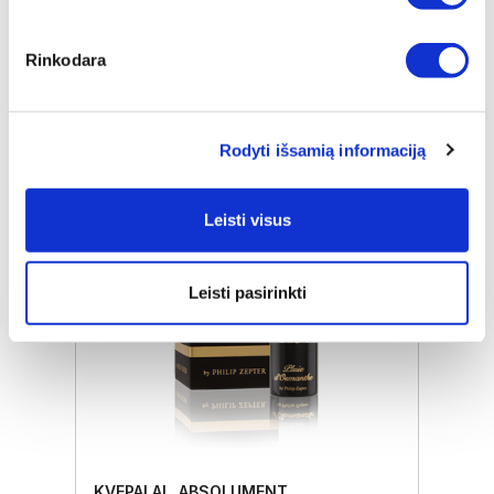
Promo
€ 46,00
Rinkodara
ⓘ
ZepterClub
kaina
Prisijunkite ir pirkite
nuo -5% iki -40%
Rodyti išsamią informaciją
Leisti visus
Leisti pasirinkti
KVEPALAI „ABSOLUMENT