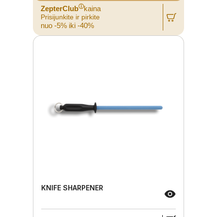
ⓘ
ZepterClub
kaina
Prisijunkite ir pirkite
nuo -5% iki -40%
KNIFE SHARPENER