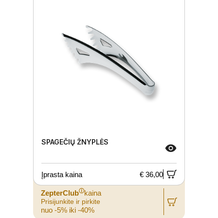
SPAGEČIŲ ŽNYPLĖS
Įprasta kaina
€ 36,00
ⓘ
ZepterClub
kaina
Prisijunkite ir pirkite
nuo -5% iki -40%