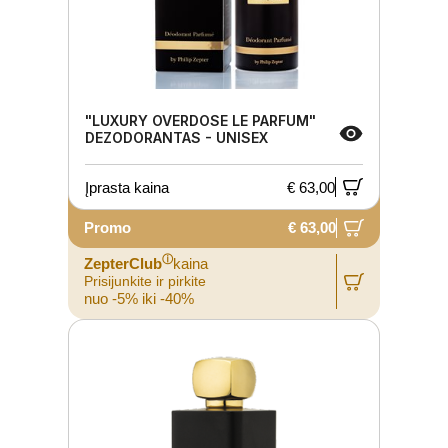
"LUXURY OVERDOSE LE PARFUM"
DEZODORANTAS - UNISEX
Įprasta kaina
€ 63,00
Promo
€ 63,00
ⓘ
ZepterClub
kaina
Prisijunkite ir pirkite
nuo -5% iki -40%