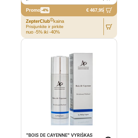
Promo
€ 467,95
-4%
ⓘ
ZepterClub
kaina
Prisijunkite ir pirkite
nuo -5% iki -40%
"BOIS DE CAYENNE" VYRIŠKAS