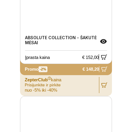
ABSOLUTE COLLECTION - ŠAKUTĖ
MĖSAI
Įprasta kaina
€ 152,00
Promo
€ 148,20
-2%
ⓘ
ZepterClub
kaina
Prisijunkite ir pirkite
nuo -5% iki -40%