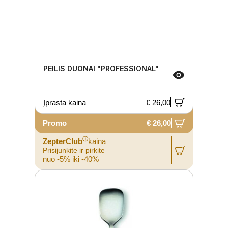
PEILIS DUONAI "PROFESSIONAL"
Įprasta kaina
€ 26,00
Promo
€ 26,00
ⓘ
ZepterClub
kaina
Prisijunkite ir pirkite
nuo -5% iki -40%