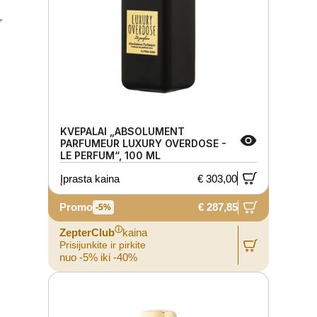
KVEPALAI „ABSOLUMENT
PARFUMEUR LUXURY OVERDOSE -
LE PERFUM“, 100 ML
Įprasta kaina
€ 303,00
Promo
€ 287,85
-5%
ⓘ
ZepterClub
kaina
Prisijunkite ir pirkite
nuo -5% iki -40%