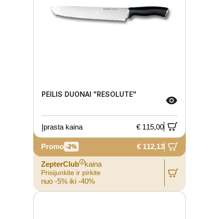
PEILIS DUONAI "RESOLUTE"
Įprasta kaina
€ 115,00
Promo
€ 112,13
-2%
ⓘ
ZepterClub
kaina
Prisijunkite ir pirkite
nuo -5% iki -40%