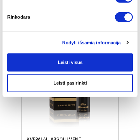
Promo
€ 46,00
Rinkodara
ⓘ
ZepterClub
kaina
Prisijunkite ir pirkite
nuo -5% iki -40%
Rodyti išsamią informaciją
Leisti visus
Leisti pasirinkti
KVEPALAI „ABSOLUMENT