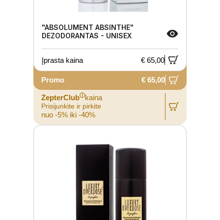
"ABSOLUMENT ABSINTHE"
DEZODORANTAS - UNISEX
Įprasta kaina
€ 65,00
Promo
€ 65,00
ⓘ
ZepterClub
kaina
Prisijunkite ir pirkite
nuo -5% iki -40%