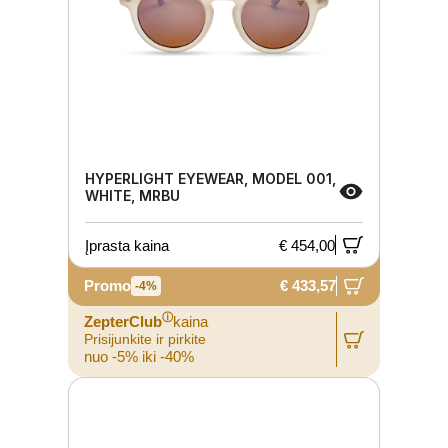
HYPERLIGHT EYEWEAR, MODEL 001,
WHITE, MRBU
Įprasta kaina
€ 454,00
Promo
€ 433,57
-4%
ⓘ
ZepterClub
kaina
Prisijunkite ir pirkite
nuo -5% iki -40%