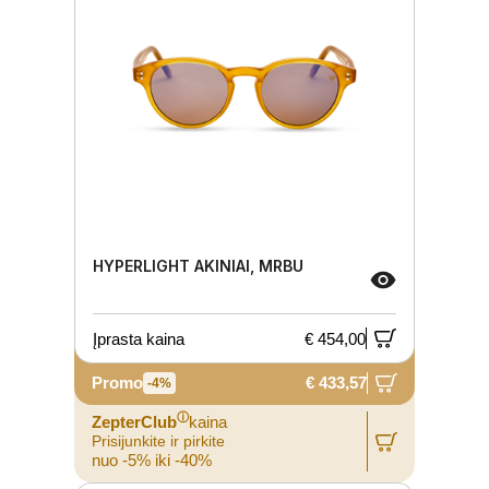
HYPERLIGHT AKINIAI, MRBU
Įprasta kaina
€ 454,00
Promo
€ 433,57
-4%
ⓘ
ZepterClub
kaina
Prisijunkite ir pirkite
nuo -5% iki -40%