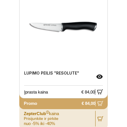
LUPIMO PEILIS "RESOLUTE"
Įprasta kaina
€ 84,00
Promo
€ 84,00
ⓘ
ZepterClub
kaina
Prisijunkite ir pirkite
nuo -5% iki -40%