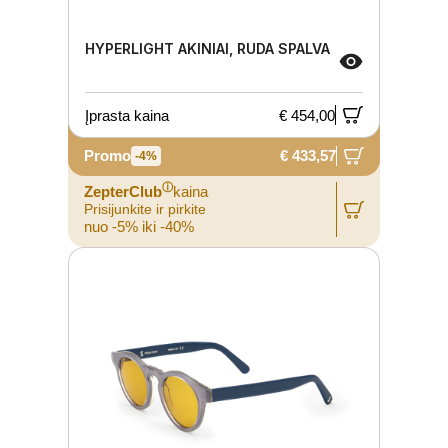
HYPERLIGHT AKINIAI, RUDA SPALVA
Įprasta kaina
€ 454,00
Promo
€ 433,57
-4%
ⓘ
ZepterClub
kaina
Prisijunkite ir pirkite
nuo -5% iki -40%