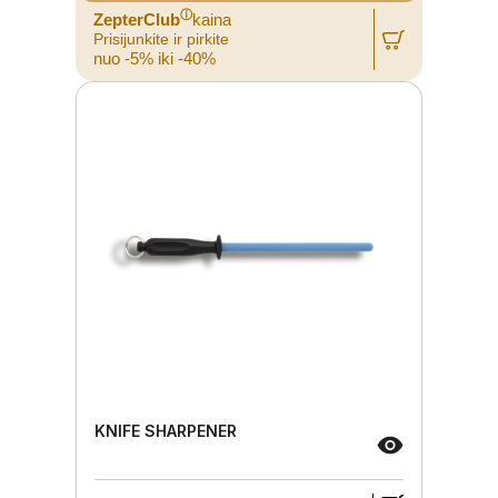
ⓘ
ZepterClub
kaina
Prisijunkite ir pirkite
nuo -5% iki -40%
KNIFE SHARPENER