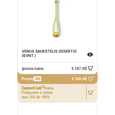
VENUS ŠAUKŠTELIS DESERTUI
(6VNT.)
Įprasta kaina
€ 187,00
Promo
€ 180,46
-3%
ⓘ
ZepterClub
kaina
Prisijunkite ir pirkite
nuo -5% iki -40%