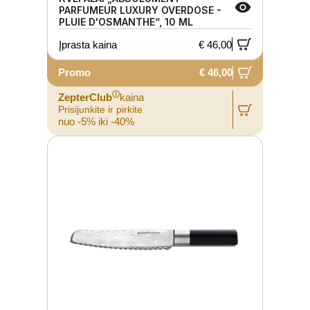
PARFUMEUR LUXURY OVERDOSE -
PLUIE D'OSMANTHE“, 10 ML
Įprasta kaina
€ 46,00
Promo
€ 46,00
ⓘ
ZepterClub
kaina
Prisijunkite ir pirkite
nuo -5% iki -40%