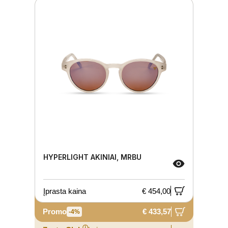
HYPERLIGHT AKINIAI, MRBU
Įprasta kaina
€ 454,00
Promo
€ 433,57
-4%
ⓘ