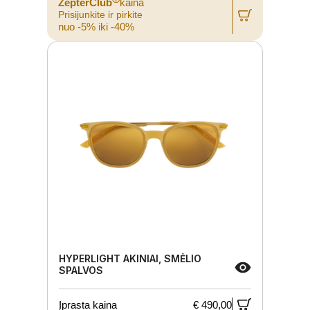
ZepterClub
kaina
Prisijunkite ir pirkite
nuo -5% iki -40%
HYPERLIGHT AKINIAI, SMĖLIO
SPALVOS
Įprasta kaina
€ 490,00