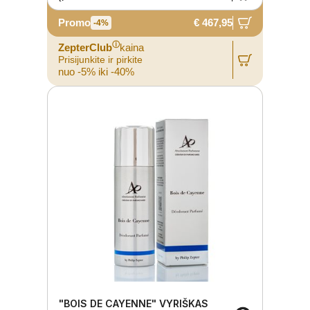
Promo
€ 467,95
-4%
ⓘ
ZepterClub
kaina
Prisijunkite ir pirkite
nuo -5% iki -40%
"BOIS DE CAYENNE" VYRIŠKAS