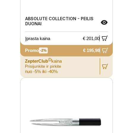
ABSOLUTE COLLECTION - PEILIS
DUONAI
Įprasta kaina
€ 201,00
Promo
€ 195,98
-2%
ⓘ
ZepterClub
kaina
Prisijunkite ir pirkite
nuo -5% iki -40%