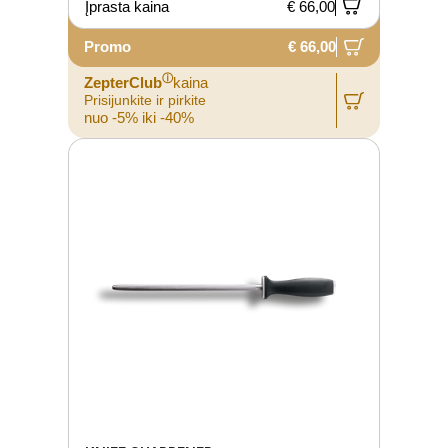
Įprasta kaina
€ 66,00
Promo
€ 66,00
ⓘ
ZepterClub
kaina
Prisijunkite ir pirkite
nuo -5% iki -40%