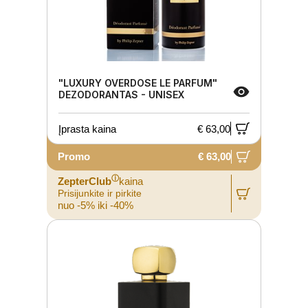
"LUXURY OVERDOSE LE PARFUM"
DEZODORANTAS - UNISEX
Įprasta kaina
€ 63,00
Promo
€ 63,00
ⓘ
ZepterClub
kaina
Prisijunkite ir pirkite
nuo -5% iki -40%