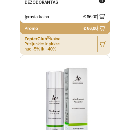
DEZODORANTAS
Įprasta kaina
€ 66,00
Promo
€ 66,00
ⓘ
ZepterClub
kaina
Prisijunkite ir pirkite
nuo -5% iki -40%