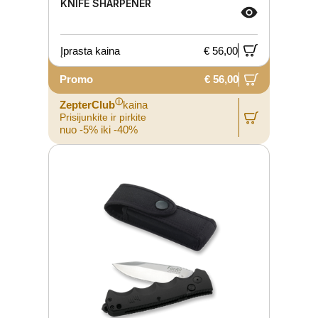
KNIFE SHARPENER
Įprasta kaina
€ 56,00
Promo
€ 56,00
ⓘ
ZepterClub
kaina
Prisijunkite ir pirkite
nuo -5% iki -40%