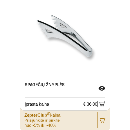
SPAGEČIŲ ŽNYPLĖS
Įprasta kaina
€ 36,00
ⓘ
ZepterClub
kaina
Prisijunkite ir pirkite
nuo -5% iki -40%