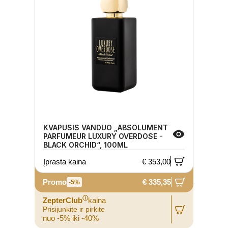
KVAPUSIS VANDUO „ABSOLUMENT
PARFUMEUR LUXURY OVERDOSE -
BLACK ORCHID“, 100ML
Įprasta kaina
€ 353,00
Promo
€ 335,35
-5%
ⓘ
ZepterClub
kaina
Prisijunkite ir pirkite
nuo -5% iki -40%