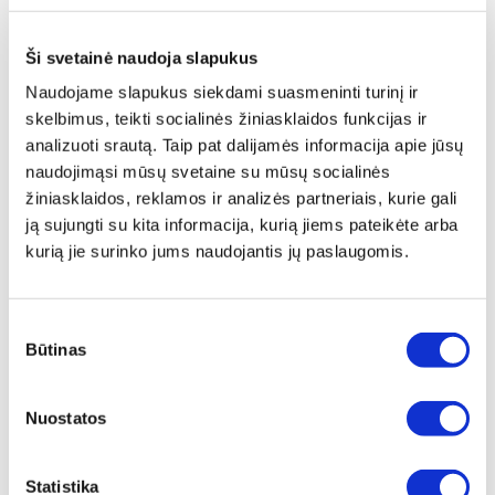
ⓘ
ZepterClub
kaina
Prisijunkite ir pirkite
nuo -5% iki -40%
Ši svetainė naudoja slapukus
Naudojame slapukus siekdami suasmeninti turinį ir
skelbimus, teikti socialinės žiniasklaidos funkcijas ir
analizuoti srautą. Taip pat dalijamės informacija apie jūsų
naudojimąsi mūsų svetaine su mūsų socialinės
žiniasklaidos, reklamos ir analizės partneriais, kurie gali
ją sujungti su kita informacija, kurią jiems pateikėte arba
kurią jie surinko jums naudojantis jų paslaugomis.
Sutikimo
Būtinas
pasirinkimas
Nuostatos
KVEPALAI „ABSOLUMENT
PARFUMEUR LUXURY OVERDOSE -
LE PERFUM“, 10 ML
Statistika
Įprasta kaina
€ 46,00