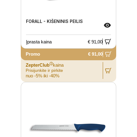
FORALL - KIŠENINIS PEILIS
Įprasta kaina
€ 91,00
Promo
€ 91,00
ⓘ
ZepterClub
kaina
Prisijunkite ir pirkite
nuo -5% iki -40%