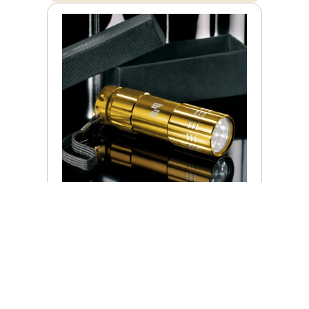
LED ŽIBINTUVĖLIS SU DOVANŲ
DĖŽUTE
Įprasta kaina
€ 25,00
ⓘ
ZepterClub
kaina
Prisijunkite ir pirkite