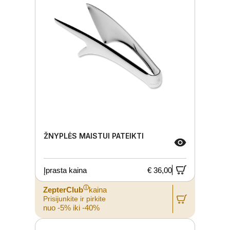
ŽNYPLĖS MAISTUI PATEIKTI
Įprasta kaina
€ 36,00
ⓘ
ZepterClub
kaina
Prisijunkite ir pirkite
nuo -5% iki -40%