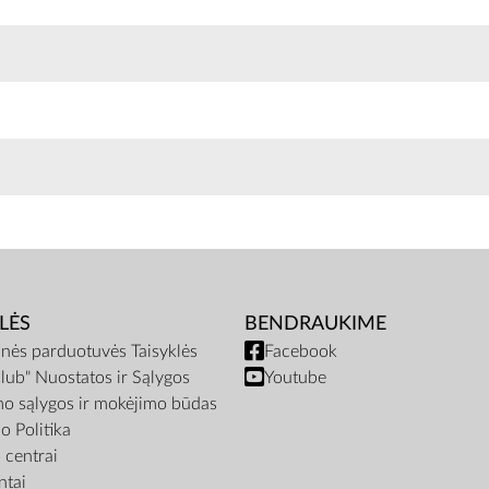
LĖS
BENDRAUKIME
inės parduotuvės Taisyklės
Facebook
lub" Nuostatos ir Sąlygos
Youtube
mo sąlygos ir mokėjimo būdas
o Politika
centrai
tai