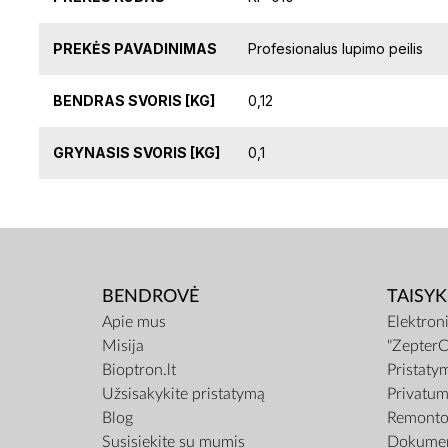
PREKĖS PAVADINIMAS
Profesionalus lupimo peilis
BENDRAS SVORIS [KG]
0,12
GRYNASIS SVORIS [KG]
0,1
BENDROVĖ
TAISYK
Apie mus
Elektron
Misija
"ZepterC
Bioptron.lt
Pristaty
Užsisakykite pristatymą
Privatum
Blog
Remonto 
Susisiekite su mumis
Dokumen