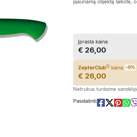
pjaunamą objektą laik
Įprasta kaina
€ 26,00
ⓘ
ZepterClub
kaina
-0%
€ 26,00
Netrukus turėsime sandėlyj
Pasidalinti: