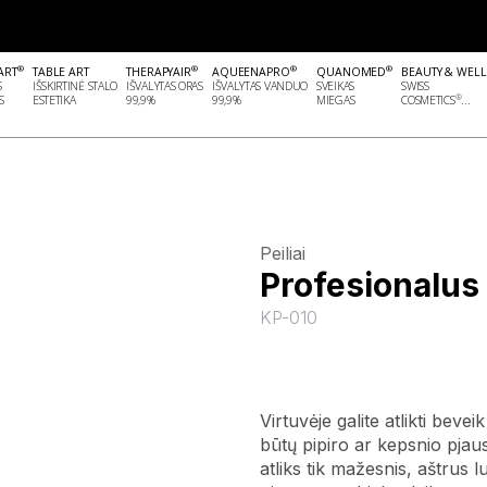
®
®
®
®
ART
TABLE ART
THERAPYAIR
AQUEENAPRO
QUANOMED
BEAUTY & WEL
S
IŠSKIRTINĖ STALO
IŠVALYTAS ORAS
IŠVALYTAS VANDUO
SVEIKAS
SWISS
®
S
ESTETIKA
99,9%
99,9%
MIEGAS
COSMETICS
...
Peiliai
Profesionalus 
KP-010
Virtuvėje galite atlikti bev
būtų pipiro ar kepsnio pjau
atliks tik mažesnis, aštrus 