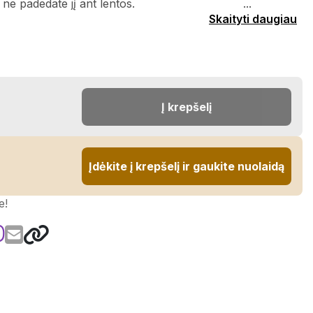
ote, o ne padedate jį ant lentos. ...
Skaityti daugiau
Į krepšelį
Įdėkite į krepšelį ir gaukite nuolaidą
e!