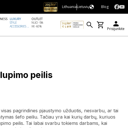
Lithuania
Lietuvių
Blog
LNESS
LUXURY
OUTLET
STYLE
NUO -5%
ACCESSORIES ...
IKI -60%
Prisijunkite
lupimo peilis
eik visas pagrindines pjaustymo užduotis, nesvarbu, ar tai
stymas šefo peiliu. Tačiau yra kai kurių darbų, kuriuos
lupimo peilis. Tai labai svarbu tokiems darbams, kai