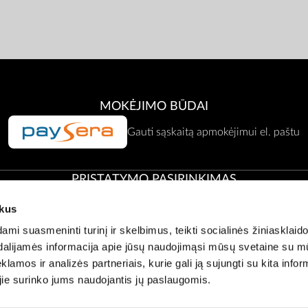
MOKĖJIMO BŪDAI
Gauti sąskaitą apmokėjimui el. paštu
PRISTATYMO PASIRINKIMAS
ukus
Atsiėmimas Zepter atstovybėje
i suasmeninti turinį ir skelbimus, teikti socialinės žiniasklaido
t dalijamės informacija apie jūsų naudojimąsi mūsų svetaine su 
klamos ir analizės partneriais, kurie gali ją sujungti su kita infor
Klientų aptarnavimas:
office@zepter.lt
;
Tel:
0 800 00001, (05) 2636121
 jie surinko jums naudojantis jų paslaugomis.
© Copyright by
Zepter IT