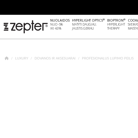
®
®
NUOLAIDOS
HYPERLIGHT OPTICS
BIOPTRON
COOK
NUO -5%
MATYTI DAUGIAU.
HYPERLIGHT
SVEIKA
IKI -60%
JAUSTIS GERIAU
THERAPY
MAISTA
LUXURY
DOVANOS IR AKSESUARAI
PROFESIONALUS LUPIMO PEILIS