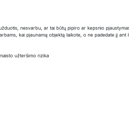
 užduotis, nesvarbu, ar tai būtų pipiro ar kepsnio pjaustymas 
tokiems darbams, kai pjaunamą objektą laikote, o ne
i maisto užteršimo rizika