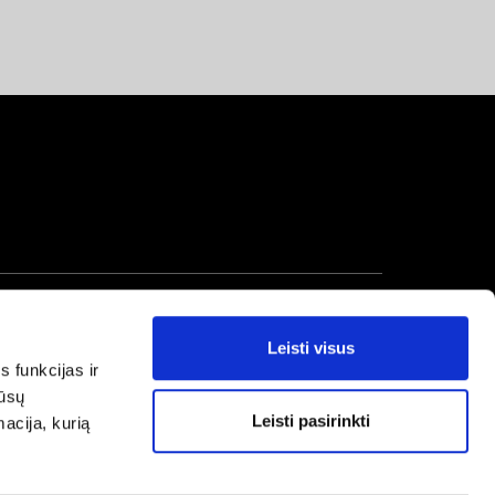
Leisti visus
s funkcijas ir
mūsų
Leisti pasirinkti
macija, kurią