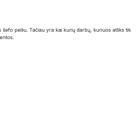
šefo peiliu. Tačiau yra kai kurių darbų, kuriuos atliks tik
 padedate jį ant lentos.