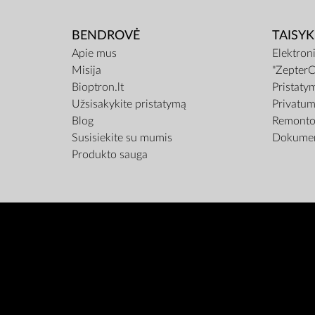
BENDROVĖ
TAISYK
Apie mus
Elektron
Misija
"ZepterC
Bioptron.lt
Pristaty
Užsisakykite pristatymą
Privatum
Blog
Remonto 
Susisiekite su mumis
Dokumen
Produkto sauga