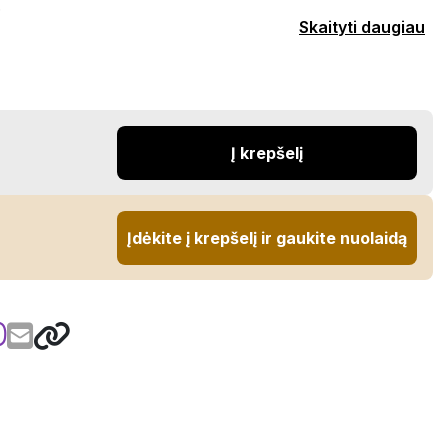
.
Skaityti daugiau
Į krepšelį
Įdėkite į krepšelį ir gaukite nuolaidą