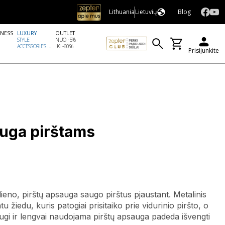
Lithuania
Lietuvių
Blog
LNESS
LUXURY
OUTLET
STYLE
NUO -5%
ACCESSORIES ...
IKI -60%
Prisijunkite
uga pirštams
lieno, pirštų apsauga saugo pirštus pjaustant. Metalinis
tu žiedu, kuris patogiai prisitaiko prie vidurinio piršto, o
i. Saugi ir lengvai naudojama pirštų apsauga padeda išvengti