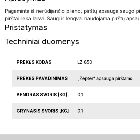
Pagaminta iš nerūdijančio plieno, pirštų apsauga saugo pirštu
pirštai lieka laisvi. Saugi ir lengvai naudojama pirštų ap
Pristatymas
Techniniai duomenys
PREKĖS KODAS
LZ-850
PREKĖS PAVADINIMAS
„Zepter“ apsauga pirštams
BENDRAS SVORIS [KG]
0,1
GRYNASIS SVORIS [KG]
0,1