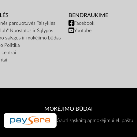
LĖS
BENDRAUKIME
inės parduotuvės Taisyklės
Facebook
lub" Nuostatos ir Sąlygos
Youtube
mo sąlygos ir mokėjimo būdas
o Politika
centrai
tai
MOKĖJIMO BŪDAI
Gauti sąskaitą apmokėjimui el. paštu