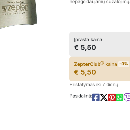
nepageidaujamų sužalojimų
Įprasta kaina
€ 5,50
ⓘ
ZepterClub
kaina
-0%
€ 5,50
Pristatymas iki 7 dienų
Pasidalinti: