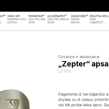
®
®
®
®
ART
TABLE ART
THERAPYAIR
AQUEENAPRO
QUANOMED
BEAUTY & WEL
S
IŠSKIRTINĖ STALO
IŠVALYTAS ORAS
IŠVALYTAS VANDUO
SVEIKAS
SWISS
®
S
ESTETIKA
99,9%
99,9%
MIEGAS
COSMETICS
...
Dovanos ir aksesuarai
„Zepter“ apsa
LZ-850
Pagaminta iš nerūdijančio p
skydas su iš vidaus pritvirtin
visi kiti pirštai lieka laisv