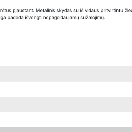
s pjaustant. Metalinis skydas su iš vidaus pritvirtintu žiedu, 
sauga padeda išvengti nepageidaujamų sužalojimų.