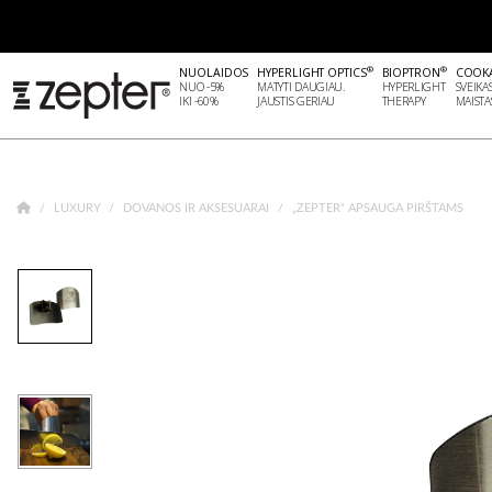
®
®
NUOLAIDOS
HYPERLIGHT OPTICS
BIOPTRON
COOK
NUO -5%
MATYTI DAUGIAU.
HYPERLIGHT
SVEIKA
IKI -60%
JAUSTIS GERIAU
THERAPY
MAISTA
LUXURY
DOVANOS IR AKSESUARAI
„ZEPTER“ APSAUGA PIRŠTAMS