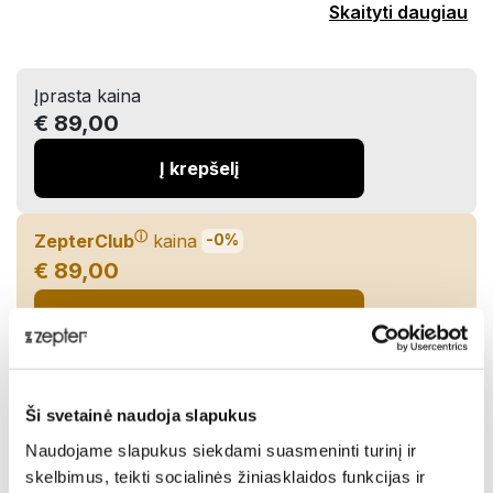
Skaityti daugiau
Įprasta kaina
€ 89,00
Į krepšelį
ⓘ
ZepterClub
kaina
-0%
€ 89,00
Įdėkite į krepšelį ir gaukite nuolaidą
Pristatymas iki 7 dienų
Ši svetainė naudoja slapukus
Pasidalinti:
Naudojame slapukus siekdami suasmeninti turinį ir
skelbimus, teikti socialinės žiniasklaidos funkcijas ir