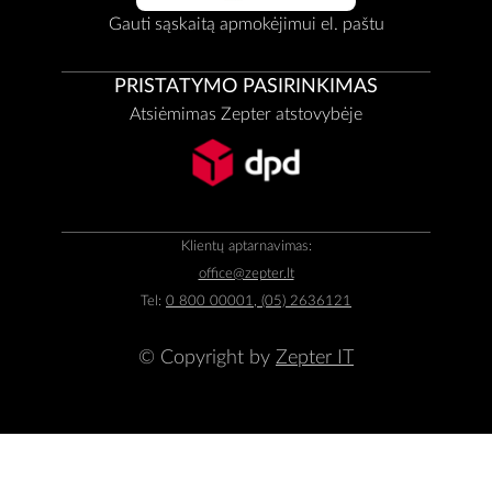
Gauti sąskaitą apmokėjimui el. paštu
PRISTATYMO PASIRINKIMAS
Atsiėmimas Zepter atstovybėje
Klientų aptarnavimas:
office@zepter.lt
Tel:
0 800 00001, (05) 2636121
© Copyright by
Zepter IT