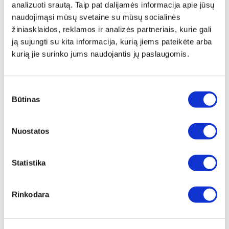
Aprašymas
analizuoti srautą. Taip pat dalijamės informacija apie jūsų
naudojimąsi mūsų svetaine su mūsų socialinės
Patogus ir praktiškas kepimo indas idealus tortams ir
žiniasklaidos, reklamos ir analizės partneriais, kurie gali
pyragams kepti! Tačiau dėl 6,8 cm gylio jis tiks ir
ją sujungti su kita informacija, kurią jiems pateikėte arba
viščiukui bei mėsai kepti ar troškinti orkaitėje.
kurią jie surinko jums naudojantis jų paslaugomis.
Nerūdijanti ir nesunaikinama, pagaminta iš „Zepter“
nerūdijančiojo plieno AISI304 (X5CrNi18-10), torto
kepimo forma jūsų virtuvėje bus nepamainoma!
Sutikimo
Būtinas
pasirinkimas
Dydis: Ø 24 cm, gylis 6,8 cm
Pristatymas
Nuostatos
Techniniai duomenys
Statistika
PREKĖS KODAS
Rinkodara
LX-332
PREKĖS PAVADINIMAS