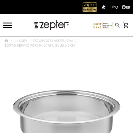
Blog
LUXURY
DOVANOS IR AKSESUARAI
TORTO KEPIMO FORMA, 24 CM, GYLIS 6.8 CM