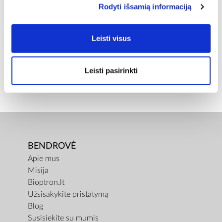
Torto kepimo forma, 24 cm, gylis 6.8 cm
Rodyti išsamią informaciją
BENDRAS SVORIS [KG]
Leisti visus
1,01
GRYNASIS SVORIS [KG]
Leisti pasirinkti
0,91
BENDROVĖ
Apie mus
Misija
Bioptron.lt
Užsisakykite pristatymą
Blog
Susisiekite su mumis