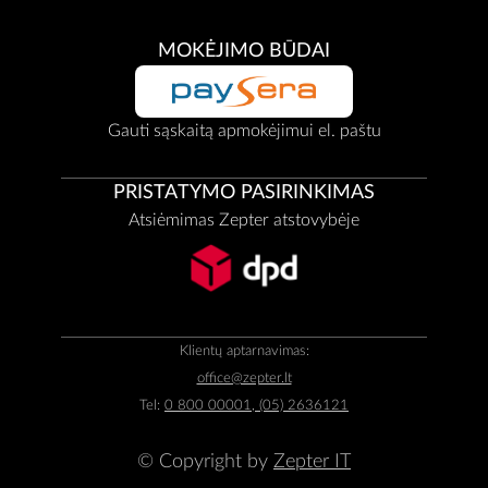
MOKĖJIMO BŪDAI
Gauti sąskaitą apmokėjimui el. paštu
PRISTATYMO PASIRINKIMAS
Atsiėmimas Zepter atstovybėje
Klientų aptarnavimas:
office@zepter.lt
Tel:
0 800 00001, (05) 2636121
© Copyright by
Zepter IT