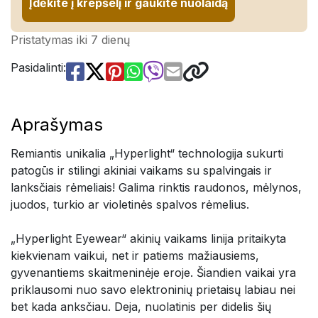
Įdėkite į krepšelį ir gaukite nuolaidą
Pristatymas iki 7 dienų
Pasidalinti:
Aprašymas
Remiantis unikalia „Hyperlight“ technologija sukurti
patogūs ir stilingi akiniai vaikams su spalvingais ir
lanksčiais rėmeliais! Galima rinktis raudonos, mėlynos,
juodos, turkio ar violetinės spalvos rėmelius.
„Hyperlight Eyewear“ akinių vaikams linija pritaikyta
kiekvienam vaikui, net ir patiems mažiausiems,
gyvenantiems skaitmeninėje eroje. Šiandien vaikai yra
priklausomi nuo savo elektroninių prietaisų labiau nei
bet kada anksčiau. Deja, nuolatinis per didelis šių