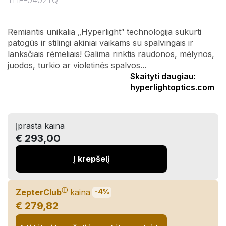
THE-0402TQ
Remiantis unikalia „Hyperlight“ technologija sukurti
patogūs ir stilingi akiniai vaikams su spalvingais ir
lanksčiais rėmeliais! Galima rinktis raudonos, mėlynos,
juodos, turkio ar violetinės spalvos...
Skaityti daugiau:
hyperlightoptics.com
Įprasta kaina
€ 293,00
Į krepšelį
ⓘ
ZepterClub
kaina
-4%
€ 279,82