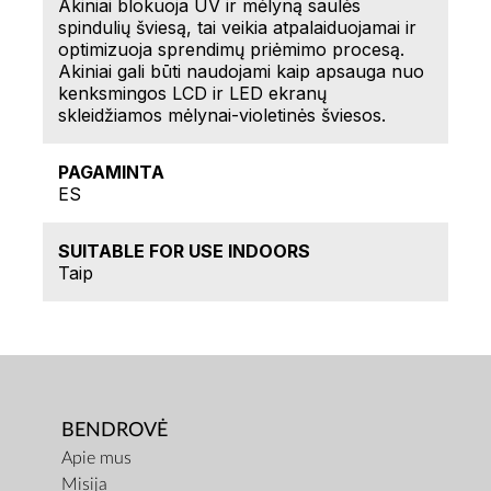
Akiniai blokuoja UV ir mėlyną saulės
spindulių šviesą, tai veikia atpalaiduojamai ir
optimizuoja sprendimų priėmimo procesą.
Akiniai gali būti naudojami kaip apsauga nuo
kenksmingos LCD ir LED ekranų
skleidžiamos mėlynai-violetinės šviesos.
PAGAMINTA
ES
SUITABLE FOR USE INDOORS
Taip
BENDROVĖ
Apie mus
Misija