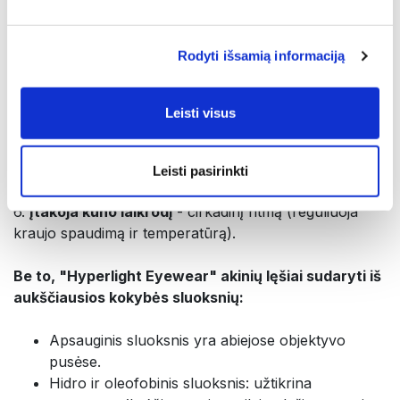
Transformacijos metu UV ir didelės energijos mėlyna
šviesa optimizuojama pagal natūralų akių jautrumą;
Rodyti išsamią informaciją
3.
Suteikia ryškesnį vaizdą
;
4. Optimizuoja
smegenų funkciją
(suderina EEG
signalus);
Leisti visus
5.
Reguliuoja neuroendokrinologijos veiksmus
;
padidina serotoniną ir reguliuoja
serotonino/melatonino santykį (kuris mažina depresiją
Leisti pasirinkti
ir nemigą);
6.
Įtakoja kūno laikrodį
- cirkadinį ritmą (reguliuoja
kraujo spaudimą ir temperatūrą).
Be to, "Hyperlight Eyewear" akinių lęšiai sudaryti iš
aukščiausios kokybės sluoksnių:
Apsauginis sluoksnis yra abiejose objektyvo
pusėse.
Hidro ir oleofobinis sluoksnis: užtikrina