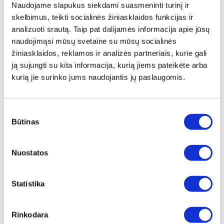
Naudojame slapukus siekdami suasmeninti turinį ir
saulės spindulių, įskaitant didelės energijos UV ir
skelbimus, teikti socialinės žiniasklaidos funkcijas ir
didelės energijos matomos šviesos, kuri palaiko mus
analizuoti srautą. Taip pat dalijamės informacija apie jūsų
pastovaus budrumo, kovos ir nuolatinio streso būklėje.
naudojimąsi mūsų svetaine su mūsų socialinės
žiniasklaidos, reklamos ir analizės partneriais, kurie gali
Mes sukūrėme metodą, kaip paversti šias šviesos rūšis
ją sujungti su kita informacija, kurią jiems pateikėte arba
mums daug palankesniu šviesos šaltiniu. Remiantis
kurią jie surinko jums naudojantis jų paslaugomis.
mūsų patentuota technologija ir pradiniais moksliniais
bandomaisiais tyrimais, mes rekomenduojame nešioti
"Hyperlight Eyewear" akinius, kadangi jie blokuoja UV
Sutikimo
spindulius, saulės ir LCD bei LED ekranų skleidžiamą
Būtinas
pasirinkimas
mėlyną šviesą ir veikia atpalaiduojamai.
"Hyperlight Eyewear" akinių savybės:
Nuostatos
1. Transformuoja UV ir didelės energijos mėlyną
Statistika
šviesą
į žalią, geltoną, oranžinę ir raudoną matomos
šviesos spektrą;
2. Transformuoja
Mėlyną LED šviesą
į akims patogią
Rinkodara
šviesą (veikia atpalaiduojamai)