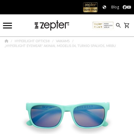
Blog
HYPERLIGHT OPTICS®
VAIKAMS
„HYPERLIGHT EYEWEAR“ AKINIAI, MODELIS 04, TURKIO SPALVOS, MRBU