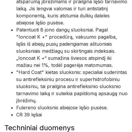
atsparumą įbrėžimams ir prailgina lęšio tarnavimo
laiką. Jis lengvai valomas ir turi antistatinį
komponentą, kuris atstumia dulkių daleles
abiejose lęšio pusėse.
Patentuoti 8 jono dangų sluoksniai. Pagal
"Ioncoat K +" procedūrą, vakuumo pagalba,
lęšis iš abiejų pusių padengiamas aštuoniais
sluoksniais medžiagų su skirtingais indeksais.
„Ioncoat K +“ sumažina šviesos atspindį iki
mažiau nei 1%, todėl pagerėja matomumas.
"Hard Coat" kietas sluoksnis: specialiai suderintas
su antirefleksiniu procesu ir superhidrofobiniu
sluoksniu, tai prailgina antirefleksinio sluoksnio
tarnavimo laiką ir suteikia papildomą apsaugą nuo
įbrėžimų.
Fulereno sluoksnis abiejose lęšio pusėse.
CR 39 lęšiai
Techniniai duomenys