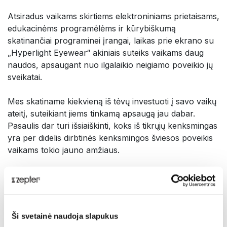
Atsiradus vaikams skirtiems elektroniniams prietaisams,
edukacinėms programėlėms ir kūrybiškumą
skatinančiai programinei įrangai, laikas prie ekrano su
„Hyperlight Eyewear“ akiniais suteiks vaikams daug
naudos, apsaugant nuo ilgalaikio neigiamo poveikio jų
sveikatai.
Mes skatiname kiekvieną iš tėvų investuoti į savo vaikų
ateitį, suteikiant jiems tinkamą apsaugą jau dabar.
Pasaulis dar turi išsiaiškinti, koks iš tikrųjų kenksmingas
yra per didelis dirbtinės kenksmingos šviesos poveikis
vaikams tokio jauno amžiaus.
„Hyperlight Eyewear“ akiniai vaikams yra
sprendimas be jokių kompromisų.
Pristatymas
Ši svetainė naudoja slapukus
Evoliucijos eigoje mes prisitaikėme prie išsklaidytų