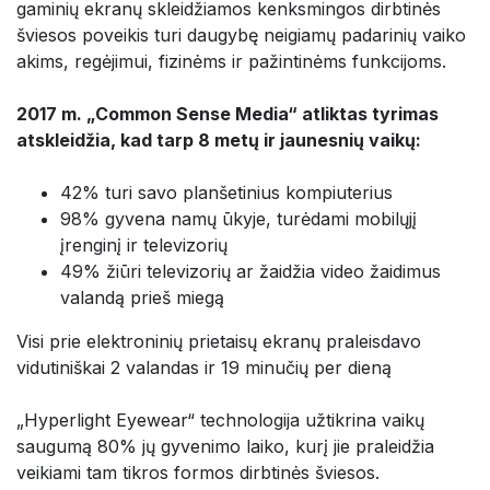
gaminių ekranų skleidžiamos kenksmingos dirbtinės
šviesos poveikis turi daugybę neigiamų padarinių vaiko
akims, regėjimui, fizinėms ir pažintinėms funkcijoms.
2017 m. „Common Sense Media“ atliktas tyrimas
atskleidžia, kad tarp 8 metų ir jaunesnių vaikų:
42% turi savo planšetinius kompiuterius
98% gyvena namų ūkyje, turėdami mobilųjį
įrenginį ir televizorių
49% žiūri televizorių ar žaidžia video žaidimus
valandą prieš miegą
Visi prie elektroninių prietaisų ekranų praleisdavo
vidutiniškai 2 valandas ir 19 minučių per dieną
„Hyperlight Eyewear“ technologija užtikrina vaikų
saugumą 80% jų gyvenimo laiko, kurį jie praleidžia
veikiami tam tikros formos dirbtinės šviesos.