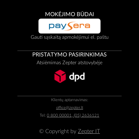
MOKĖJIMO BŪDAI
Gauti sąskaitą apmokėjimui el. paštu
PRISTATYMO PASIRINKIMAS
Atsiėmimas Zepter atstovybėje
Klientų aptarnavimas:
office@zepter.lt
Tel:
0 800 00001, (05) 2636121
© Copyright by
Zepter IT