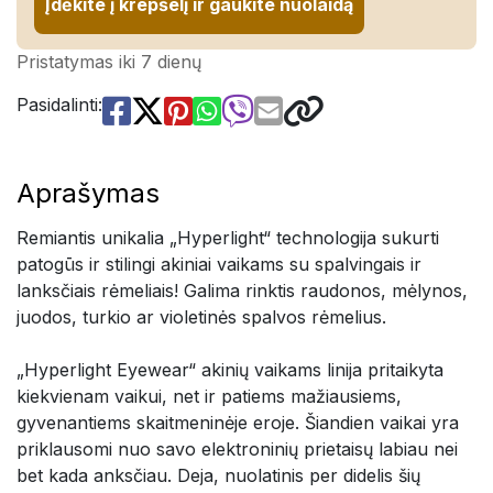
Įdėkite į krepšelį ir gaukite nuolaidą
Pristatymas iki 7 dienų
Pasidalinti:
Aprašymas
Remiantis unikalia „Hyperlight“ technologija sukurti
patogūs ir stilingi akiniai vaikams su spalvingais ir
lanksčiais rėmeliais! Galima rinktis raudonos, mėlynos,
juodos, turkio ar violetinės spalvos rėmelius.
„Hyperlight Eyewear“ akinių vaikams linija pritaikyta
kiekvienam vaikui, net ir patiems mažiausiems,
gyvenantiems skaitmeninėje eroje. Šiandien vaikai yra
priklausomi nuo savo elektroninių prietaisų labiau nei
bet kada anksčiau. Deja, nuolatinis per didelis šių