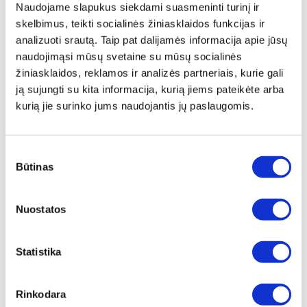
Naudojame slapukus siekdami suasmeninti turinį ir
saulės spindulių, įskaitant didelės energijos UV ir
skelbimus, teikti socialinės žiniasklaidos funkcijas ir
didelės energijos matomos šviesos, kuri palaiko mus
analizuoti srautą. Taip pat dalijamės informacija apie jūsų
pastovaus budrumo, kovos ir nuolatinio streso būklėje.
naudojimąsi mūsų svetaine su mūsų socialinės
žiniasklaidos, reklamos ir analizės partneriais, kurie gali
Mes sukūrėme metodą, kaip paversti šias šviesos rūšis
ją sujungti su kita informacija, kurią jiems pateikėte arba
mums daug palankesniu šviesos šaltiniu. Remiantis
kurią jie surinko jums naudojantis jų paslaugomis.
mūsų patentuota technologija ir pradiniais moksliniais
bandomaisiais tyrimais, mes rekomenduojame nešioti
"Hyperlight Eyewear" akinius, kadangi jie blokuoja UV
Sutikimo
spindulius, saulės ir LCD bei LED ekranų skleidžiamą
Būtinas
pasirinkimas
mėlyną šviesą ir veikia atpalaiduojamai.
"Hyperlight Eyewear" akinių savybės:
Nuostatos
1. Transformuoja UV ir didelės energijos mėlyną
Statistika
šviesą
į žalią, geltoną, oranžinę ir raudoną matomos
šviesos spektrą;
2. Transformuoja
Mėlyną LED šviesą
į akims patogią
Rinkodara
šviesą (veikia atpalaiduojamai)