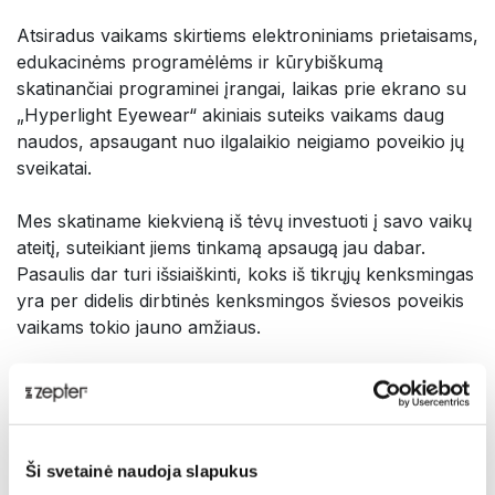
Atsiradus vaikams skirtiems elektroniniams prietaisams,
edukacinėms programėlėms ir kūrybiškumą
skatinančiai programinei įrangai, laikas prie ekrano su
„Hyperlight Eyewear“ akiniais suteiks vaikams daug
naudos, apsaugant nuo ilgalaikio neigiamo poveikio jų
sveikatai.
Mes skatiname kiekvieną iš tėvų investuoti į savo vaikų
ateitį, suteikiant jiems tinkamą apsaugą jau dabar.
Pasaulis dar turi išsiaiškinti, koks iš tikrųjų kenksmingas
yra per didelis dirbtinės kenksmingos šviesos poveikis
vaikams tokio jauno amžiaus.
„Hyperlight Eyewear“ akiniai vaikams yra
sprendimas be jokių kompromisų.
Pristatymas
Ši svetainė naudoja slapukus
Evoliucijos eigoje mes prisitaikėme prie išsklaidytų