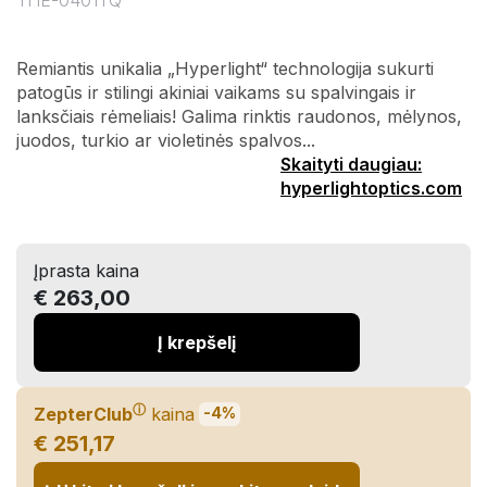
THE-0401TQ
Remiantis unikalia „Hyperlight“ technologija sukurti
patogūs ir stilingi akiniai vaikams su spalvingais ir
lanksčiais rėmeliais! Galima rinktis raudonos, mėlynos,
juodos, turkio ar violetinės spalvos...
Skaityti daugiau:
hyperlightoptics.com
Įprasta kaina
€ 263,00
Į krepšelį
ⓘ
ZepterClub
kaina
-4%
€ 251,17