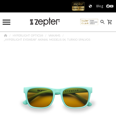
Blog
HYPERLIGHT OPTICS®
VAIKAMS
„HYPERLIGHT EYEWEAR“ AKINIAI, MODELIS 04, TURKIO SPALVOS