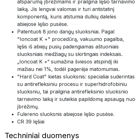
atsparumą įbrėžimams ir prailgina lęšio tarnavimo
laiką. Jis lengvai valomas ir turi antistatinį
komponentą, kuris atstumia dulkių daleles
abiejose lęšio pusėse.
Patentuoti 8 jono dangų sluoksniai. Pagal
"Ioncoat K +" procedūrą, vakuumo pagalba,
lęšis iš abiejų pusių padengiamas aštuoniais
sluoksniais medžiagų su skirtingais indeksais.
„Ioncoat K +“ sumažina šviesos atspindį iki
mažiau nei 1%, todėl pagerėja matomumas.
"Hard Coat" kietas sluoksnis: specialiai suderintas
su antirefleksiniu procesu ir superhidrofobiniu
sluoksniu, tai prailgina antirefleksinio sluoksnio
tarnavimo laiką ir suteikia papildomą apsaugą nuo
įbrėžimų.
Fulereno sluoksnis abiejose lęšio pusėse.
CR 39 lęšiai
Techniniai duomenys