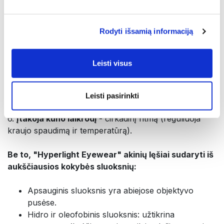
Transformacijos metu UV ir didelės energijos mėlyna
šviesa optimizuojama pagal natūralų akių jautrumą;
Rodyti išsamią informaciją
3.
Suteikia ryškesnį vaizdą
;
4. Optimizuoja
smegenų funkciją
(suderina EEG
signalus);
Leisti visus
5.
Reguliuoja neuroendokrinologijos veiksmus
;
padidina serotoniną ir reguliuoja
serotonino/melatonino santykį (kuris mažina depresiją
Leisti pasirinkti
ir nemigą);
6.
Įtakoja kūno laikrodį
- cirkadinį ritmą (reguliuoja
kraujo spaudimą ir temperatūrą).
Be to, "Hyperlight Eyewear" akinių lęšiai sudaryti iš
aukščiausios kokybės sluoksnių:
Apsauginis sluoksnis yra abiejose objektyvo
pusėse.
Hidro ir oleofobinis sluoksnis: užtikrina