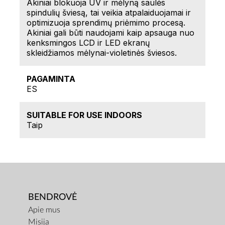
Akiniai blokuoja UV ir mėlyną saulės
spindulių šviesą, tai veikia atpalaiduojamai ir
optimizuoja sprendimų priėmimo procesą.
Akiniai gali būti naudojami kaip apsauga nuo
kenksmingos LCD ir LED ekranų
skleidžiamos mėlynai-violetinės šviesos.
PAGAMINTA
ES
SUITABLE FOR USE INDOORS
Taip
BENDROVĖ
Apie mus
Misija