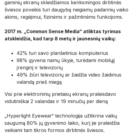
gaminių ekranų skleidžiamos kenksmingos dirbtinės
šviesos poveikis turi daugybę neigiamų padarinių vaiko
akims, regėjimui, fizinėms ir pažintinėms funkcijoms.
2017 m. „Common Sense Media“ atliktas tyrimas
atskleidžia, kad tarp 8 metų ir jaunesnių vaikų:
42% turi savo planšetinius kompiuterius
98% gyvena namų ūkyje, turėdami mobilųjį
įrenginį ir televizorių
49% žiūri televizorių ar žaidžia video žaidimus
valandą prieš miegą
Visi prie elektroninių prietaisų ekranų praleisdavo
vidutiniškai 2 valandas ir 19 minučių per dieną
„Hyperlight Eyewear“ technologija užtikrina vaikų
saugumą 80% jų gyvenimo laiko, kurį jie praleidžia
veikiami tam tikros formos dirbtinės šviesos.