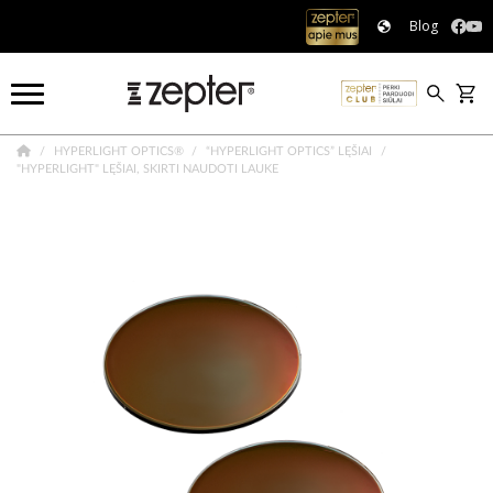
Blog
HYPERLIGHT OPTICS®
“HYPERLIGHT OPTICS” LĘŠIAI
"HYPERLIGHT" LĘŠIAI, SKIRTI NAUDOTI LAUKE