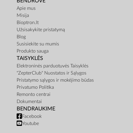
BENDROVĖ
Apie mus
Misija
Bioptron.lt
Užsisakykite pristatymą
Blog
Susisiekite su mumis
Produkto sauga
TAISYKLĖS
Elektroninės parduotuvės Taisyklės
"ZepterClub" Nuostatos ir Sąlygos
Pristatymo sąlygos ir mokėjimo būdas
Privatumo Politika
Remonto centrai
Dokumentai
BENDRAUKIME
Facebook
Youtube