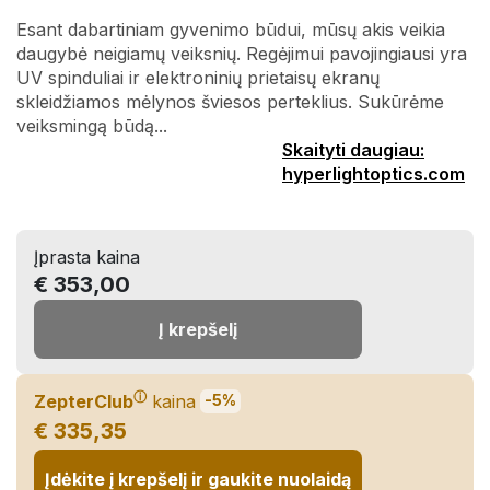
Esant dabartiniam gyvenimo būdui, mūsų akis veikia
daugybė neigiamų veiksnių. Regėjimui pavojingiausi yra
UV spinduliai ir elektroninių prietaisų ekranų
skleidžiamos mėlynos šviesos perteklius. Sukūrėme
veiksmingą būdą...
Skaityti daugiau:
hyperlightoptics.com
Įprasta kaina
€ 353,00
Į krepšelį
ⓘ
ZepterClub
kaina
-5%
€ 335,35
Įdėkite į krepšelį ir gaukite nuolaidą