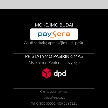
MOKĖJIMO BŪDAI
Gauti sąskaitą apmokėjimui el. paštu
PRISTATYMO PASIRINKIMAS
Atsiėmimas Zepter atstovybėje
Klientų aptarnavimas:
office@zepter.lt
Tel:
0 800 00001, (05) 2636121