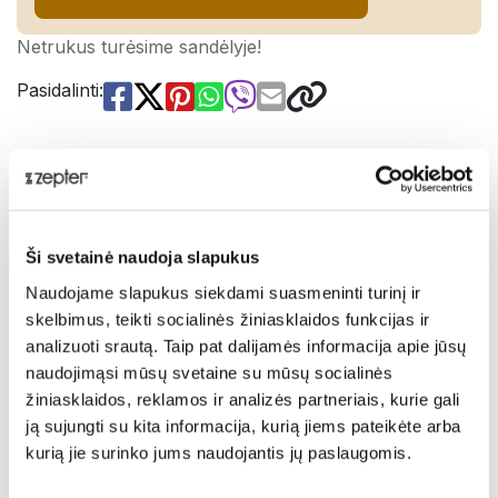
Netrukus turėsime sandėlyje!
Pasidalinti:
Aprašymas
Esant dabartiniam gyvenimo būdui, mūsų akis veikia
daugybė neigiamų veiksnių. Regėjimui pavojingiausi yra
Ši svetainė naudoja slapukus
UV spinduliai ir elektroninių prietaisų ekranų
Naudojame slapukus siekdami suasmeninti turinį ir
skleidžiamos mėlynos šviesos perteklius. Sukūrėme
skelbimus, teikti socialinės žiniasklaidos funkcijas ir
veiksmingą būdą paversti tokio tipo šviesą suderinta ir
analizuoti srautą. Taip pat dalijamės informacija apie jūsų
sveikatai naudinga spinduliuote. Tai įmanoma dėl
naudojimąsi mūsų svetaine su mūsų socialinės
specialių akinių lęšių, kuriuose naudojamos neįprastos
žiniasklaidos, reklamos ir analizės partneriais, kurie gali
C60 fulereno molekulių savybės. Šie lengvi,
ją sujungti su kita informacija, kurią jiems pateikėte arba
nerasojantys ir nesibraižantys lęšiai taip pat padengti
kurią jie surinko jums naudojantis jų paslaugomis.
neatspindinčia danga. Galite įdėti juos į savo pasirinktus
akinių rėmelius.