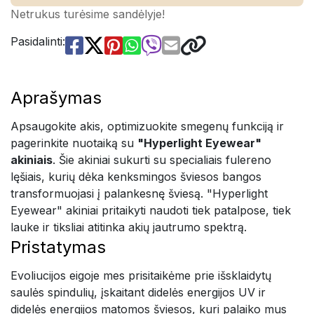
Netrukus turėsime sandėlyje!
Pasidalinti:
Aprašymas
Apsaugokite akis, optimizuokite smegenų funkciją ir
pagerinkite nuotaiką su
"Hyperlight Eyewear"
akiniais
. Šie akiniai sukurti su specialiais fulereno
lęšiais, kurių dėka kenksmingos šviesos bangos
transformuojasi į palankesnę šviesą. "Hyperlight
Eyewear" akiniai pritaikyti naudoti tiek patalpose, tiek
lauke ir tiksliai atitinka akių jautrumo spektrą.
Pristatymas
Evoliucijos eigoje mes prisitaikėme prie išsklaidytų
saulės spindulių, įskaitant didelės energijos UV ir
didelės energijos matomos šviesos, kuri palaiko mus