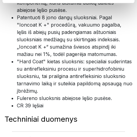
komponentą, kuris atstumia dulkių daleles
abiejose lęšio pusėse.
Patentuoti 8 jono dangų sluoksniai. Pagal
"Ioncoat K +" procedūrą, vakuumo pagalba,
lęšis iš abiejų pusių padengiamas aštuoniais
sluoksniais medžiagų su skirtingais indeksais.
„Ioncoat K +“ sumažina šviesos atspindį iki
mažiau nei 1%, todėl pagerėja matomumas.
"Hard Coat" kietas sluoksnis: specialiai suderintas
su antirefleksiniu procesu ir superhidrofobiniu
sluoksniu, tai prailgina antirefleksinio sluoksnio
tarnavimo laiką ir suteikia papildomą apsaugą nuo
įbrėžimų.
Fulereno sluoksnis abiejose lęšio pusėse.
CR 39 lęšiai
Techniniai duomenys