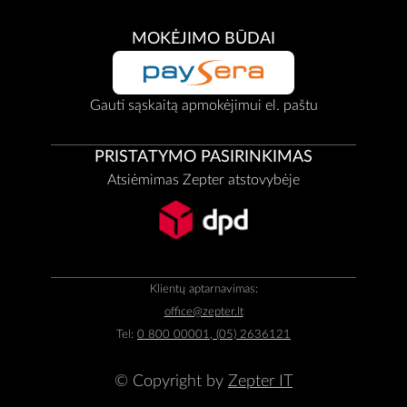
MOKĖJIMO BŪDAI
Gauti sąskaitą apmokėjimui el. paštu
PRISTATYMO PASIRINKIMAS
Atsiėmimas Zepter atstovybėje
Klientų aptarnavimas:
office@zepter.lt
Tel:
0 800 00001, (05) 2636121
© Copyright by
Zepter IT