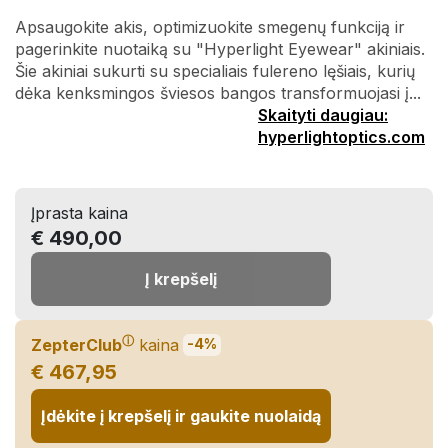
Apsaugokite akis, optimizuokite smegenų funkciją ir
pagerinkite nuotaiką su "Hyperlight Eyewear" akiniais.
Šie akiniai sukurti su specialiais fulereno lęšiais, kurių
dėka kenksmingos šviesos bangos transformuojasi į...
Skaityti daugiau:
hyperlightoptics.com
Įprasta kaina
€ 490,00
Į krepšelį
ⓘ
ZepterClub
kaina
-4%
€ 467,95
Įdėkite į krepšelį ir gaukite nuolaidą