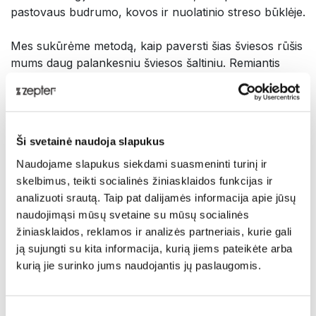
pastovaus budrumo, kovos ir nuolatinio streso būklėje.
Mes sukūrėme metodą, kaip paversti šias šviesos rūšis
mums daug palankesniu šviesos šaltiniu. Remiantis
mūsų patentuota technologija ir pradiniais moksliniais
bandomaisiais tyrimais, mes rekomenduojame nešioti
"Hyperlight Eyewear" akinius, kadangi jie blokuoja UV
spindulius, saulės ir LCD bei LED ekranų skleidžiamą
Ši svetainė naudoja slapukus
mėlyną šviesą ir veikia atpalaiduojamai.
Naudojame slapukus siekdami suasmeninti turinį ir
"Hyperlight Eyewear" akinių savybės:
skelbimus, teikti socialinės žiniasklaidos funkcijas ir
analizuoti srautą. Taip pat dalijamės informacija apie jūsų
1. Transformuoja UV ir didelės energijos mėlyną
naudojimąsi mūsų svetaine su mūsų socialinės
šviesą
į žalią, geltoną, oranžinę ir raudoną matomos
žiniasklaidos, reklamos ir analizės partneriais, kurie gali
šviesos spektrą;
ją sujungti su kita informacija, kurią jiems pateikėte arba
2. Transformuoja
Mėlyną LED šviesą
į akims patogią
kurią jie surinko jums naudojantis jų paslaugomis.
šviesą (veikia atpalaiduojamai)
Transformacijos metu UV ir didelės energijos mėlyna
Sutikimo