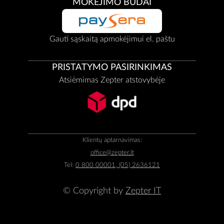
MOKĖJIMO BŪDAI
Gauti sąskaitą apmokėjimui el. paštu
PRISTATYMO PASIRINKIMAS
Atsiėmimas Zepter atstovybėje
Klientų aptarnavimas:
office@zepter.lt
Tel:
0 800 00001, (05) 2636121
© Copyright by
Zepter IT