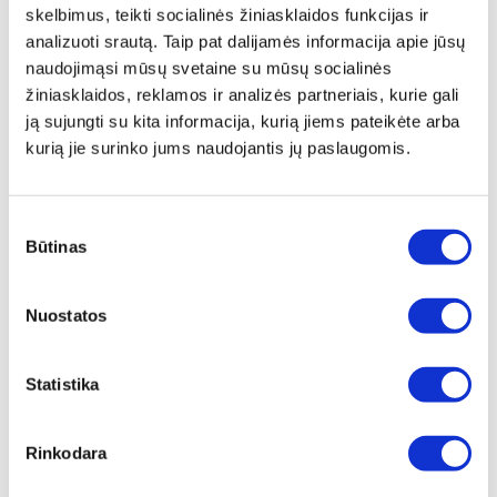
į žalią, geltoną, oranžinę ir raudoną matomos šviesos
skelbimus, teikti socialinės žiniasklaidos funkcijas ir
spektrą;
analizuoti srautą. Taip pat dalijamės informacija apie jūsų
2. Transformuoja Mėlyną LED šviesą į akims patogią
naudojimąsi mūsų svetaine su mūsų socialinės
šviesą (veikia atpalaiduojamai)
žiniasklaidos, reklamos ir analizės partneriais, kurie gali
3. Transformacijos metu UV ir didelės energijos mėlyna
ją sujungti su kita informacija, kurią jiems pateikėte arba
šviesa optimizuojama pagal natūralų akių jautrumą;
kurią jie surinko jums naudojantis jų paslaugomis.
4. Suteikia ryškesnį vaizdą;
5. Optimizuoja smegenų funkciją (suderina EEG
signalus);
Sutikimo
Būtinas
6. Reguliuoja neuroendokrinologijos veiksmus; padidina
pasirinkimas
serotoniną ir reguliuoja serotonino/melatonino santykį
(kuris mažina depresiją ir nemigą);
Nuostatos
7. Įtakoja kūno laikrodį - cirkadinį ritmą (reguliuoja
kraujo spaudimą ir temperatūrą).
Statistika
Be to, "Hyperlight Eyewear" akinių lęšiai sudaryti iš
aukščiausios kokybės sluoksnių:
Rinkodara
Apsauginis sluoksnis yra abiejose objektyvo
pusėse.