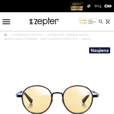
Blog
HYPERLIGHT OPTICS®
HYPERLIGHT EYEWEAR AKINIAI
NIMBUS GOLD TITANIUM – SKIRTI NAUDOTI PATALPOJE – UNISEX
Naujiena