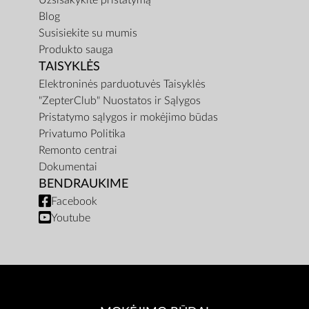
Užsisakykite pristatymą
Blog
Susisiekite su mumis
Produkto sauga
TAISYKLĖS
Elektroninės parduotuvės Taisyklės
"ZepterClub" Nuostatos ir Sąlygos
Pristatymo sąlygos ir mokėjimo būdas
Privatumo Politika
Remonto centrai
Dokumentai
BENDRAUKIME
Facebook
Youtube