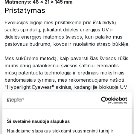
Matmenys: 48 x 21 x 145 mm
Pristatymas
Evoliucijos eigoje mes prisitaikėme prie išsklaidytų
saulės spindulių, įskaitant didelės energijos UV ir
didelės energijos matomos šviesos, kuri palaiko mus
pastovaus budrumo, kovos ir nuolatinio streso būklėje.
Mes sukūrėme metodą, kaip paversti šias šviesos rūšis
mums daug palankesniu šviesos šaltiniu. Remiantis
mūsų patentuota technologija ir pradiniais moksliniais
bandomaisiais tyrimais, mes rekomenduojame nešioti
"Hyperlight Eyewear" akinius, kadangi jie blokuoja UV
spindulius, saulės ir LCD bei LED ekranų skleidžiamą
mėlyną šviesą ir veikia atpalaiduojamai.
"Hyperlight Eyewear" akinių savybės:
Ši svetainė naudoja slapukus
1. Transformuoja UV ir didelės energijos mėlyną šviesą
Naudojame slapukus siekdami suasmeninti turinį ir