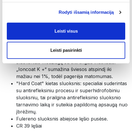
Hidro ir oleofobinis sluoksnis: užtikrina
Rodyti išsamią informaciją
atsparumą įbrėžimams ir prailgina lęšio tarnavimo
laiką. Jis lengvai valomas ir turi antistatinį
komponentą, kuris atstumia dulkių daleles
Leisti visus
abiejose lęšio pusėse.
Patentuoti 8 jono dangų sluoksniai. Pagal
"Ioncoat K +" procedūrą, vakuumo pagalba,
Leisti pasirinkti
lęšis iš abiejų pusių padengiamas aštuoniais
sluoksniais medžiagų su skirtingais indeksais.
„Ioncoat K +“ sumažina šviesos atspindį iki
mažiau nei 1%, todėl pagerėja matomumas.
"Hard Coat" kietas sluoksnis: specialiai suderintas
su antirefleksiniu procesu ir superhidrofobiniu
sluoksniu, tai prailgina antirefleksinio sluoksnio
tarnavimo laiką ir suteikia papildomą apsaugą nuo
įbrėžimų.
Fulereno sluoksnis abiejose lęšio pusėse.
CR 39 lęšiai