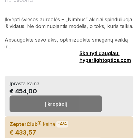
HE-0906NG
Įkvėpti šviesos aureolės – „Nimbus“ akiniai spinduliuoja
iš vidaus. Ne dominuojantis modelis, o toks, kuris telkia.
Apsaugokite savo akis, optimizuokite smegenų veiklą
ir...
Skaityti daugiau:
hyperlightoptics.com
Įprasta kaina
€ 454,00
Į krepšelį
ⓘ
ZepterClub
kaina
-4%
€ 433,57