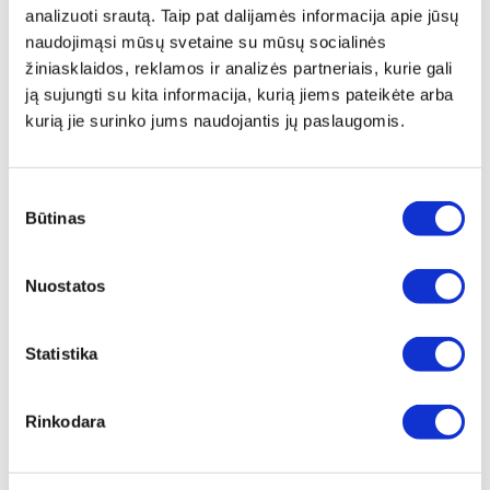
2. Transformuoja Mėlyną LED šviesą į akims patogią
analizuoti srautą. Taip pat dalijamės informacija apie jūsų
šviesą (veikia atpalaiduojamai)
naudojimąsi mūsų svetaine su mūsų socialinės
3. Transformacijos metu UV ir didelės energijos mėlyna
žiniasklaidos, reklamos ir analizės partneriais, kurie gali
šviesa optimizuojama pagal natūralų akių jautrumą;
ją sujungti su kita informacija, kurią jiems pateikėte arba
4. Suteikia ryškesnį vaizdą;
kurią jie surinko jums naudojantis jų paslaugomis.
5. Optimizuoja smegenų funkciją (suderina EEG
signalus);
Sutikimo
6. Reguliuoja neuroendokrinologijos veiksmus; padidina
Būtinas
pasirinkimas
serotoniną ir reguliuoja serotonino/melatonino santykį
(kuris mažina depresiją ir nemigą);
7. Įtakoja kūno laikrodį - cirkadinį ritmą (reguliuoja
Nuostatos
kraujo spaudimą ir temperatūrą).
Statistika
Be to, "Hyperlight Eyewear" akinių lęšiai sudaryti iš
aukščiausios kokybės sluoksnių:
Apsauginis sluoksnis yra abiejose objektyvo
Rinkodara
pusėse.
Hidro ir oleofobinis sluoksnis: užtikrina
atsparumą įbrėžimams ir prailgina lęšio tarnavimo