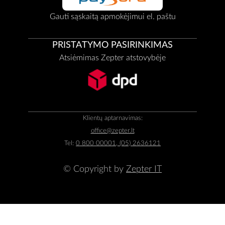
Gauti sąskaitą apmokėjimui el. paštu
PRISTATYMO PASIRINKIMAS
Atsiėmimas Zepter atstovybėje
Klientų aptarnavimas:
office@zepter.lt
Tel:
0 800 00001, (05) 2636121
© Copyright by
Zepter IT