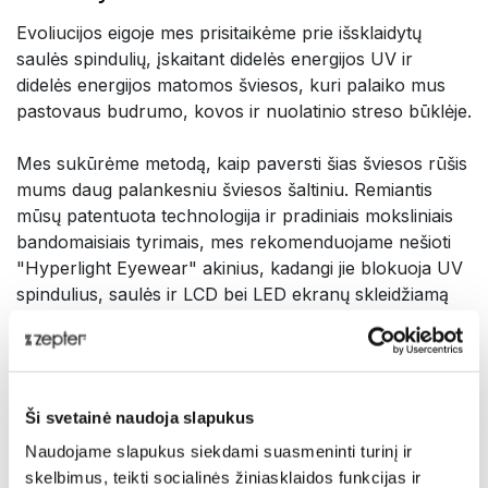
Evoliucijos eigoje mes prisitaikėme prie išsklaidytų
saulės spindulių, įskaitant didelės energijos UV ir
didelės energijos matomos šviesos, kuri palaiko mus
pastovaus budrumo, kovos ir nuolatinio streso būklėje.
Mes sukūrėme metodą, kaip paversti šias šviesos rūšis
mums daug palankesniu šviesos šaltiniu. Remiantis
mūsų patentuota technologija ir pradiniais moksliniais
bandomaisiais tyrimais, mes rekomenduojame nešioti
"Hyperlight Eyewear" akinius, kadangi jie blokuoja UV
spindulius, saulės ir LCD bei LED ekranų skleidžiamą
mėlyną šviesą ir veikia atpalaiduojamai.
"Hyperlight Eyewear" akinių savybės:
Ši svetainė naudoja slapukus
1. Transformuoja UV ir didelės energijos mėlyną šviesą
į žalią, geltoną, oranžinę ir raudoną matomos šviesos
Naudojame slapukus siekdami suasmeninti turinį ir
spektrą;
skelbimus, teikti socialinės žiniasklaidos funkcijas ir