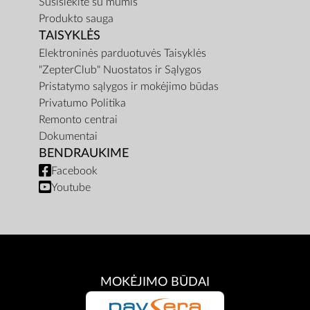
Susisiekite su mumis
Produkto sauga
TAISYKLĖS
Elektroninės parduotuvės Taisyklės
"ZepterClub" Nuostatos ir Sąlygos
Pristatymo sąlygos ir mokėjimo būdas
Privatumo Politika
Remonto centrai
Dokumentai
BENDRAUKIME
Facebook
Youtube
MOKĖJIMO BŪDAI