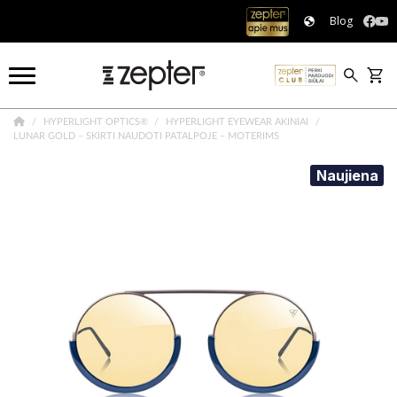
Blog
HYPERLIGHT OPTICS®
HYPERLIGHT EYEWEAR AKINIAI
LUNAR GOLD – SKIRTI NAUDOTI PATALPOJE – MOTERIMS
Naujiena