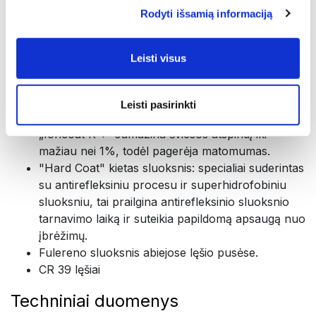
Rodyti išsamią informaciją
laiką. Jis lengvai valomas ir turi antistatinį
komponentą, kuris atstumia dulkių daleles
abiejose lęšio pusėse.
Leisti visus
Patentuoti 8 jono dangų sluoksniai. Pagal
"Ioncoat K +" procedūrą, vakuumo pagalba,
lęšis iš abiejų pusių padengiamas aštuoniais
Leisti pasirinkti
sluoksniais medžiagų su skirtingais indeksais.
„Ioncoat K +“ sumažina šviesos atspindį iki
mažiau nei 1%, todėl pagerėja matomumas.
"Hard Coat" kietas sluoksnis: specialiai suderintas
su antirefleksiniu procesu ir superhidrofobiniu
sluoksniu, tai prailgina antirefleksinio sluoksnio
tarnavimo laiką ir suteikia papildomą apsaugą nuo
įbrėžimų.
Fulereno sluoksnis abiejose lęšio pusėse.
CR 39 lęšiai
Techniniai duomenys