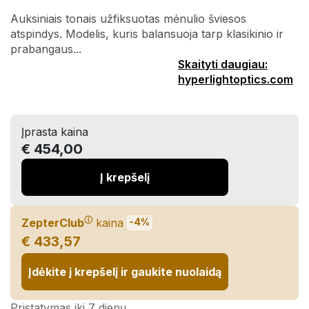
Auksiniais tonais užfiksuotas mėnulio šviesos
atspindys. Modelis, kuris balansuoja tarp klasikinio ir
prabangaus...
Skaityti daugiau:
hyperlightoptics.com
Įprasta kaina
€ 454,00
Į krepšelį
ⓘ
ZepterClub
kaina
-4%
€ 433,57
Įdėkite į krepšelį ir gaukite nuolaidą
Pristatymas iki 7 dienų