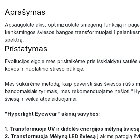
Aprašymas
Apsaugokite akis, optimizuokite smegenų funkciją ir page
kenksmingos šviesos bangos transformuojasi į palankesnę šv
spektrą.
Pristatymas
Evoliucijos eigoje mes prisitaikėme prie išsklaidytų saulė
kovos ir nuolatinio streso būklėje.
Mes sukūrėme metodą, kaip paversti šias šviesos rūšis mu
bandomaisiais tyrimais, mes rekomenduojame nešioti "Hyp
šviesą ir veikia atpalaiduojamai.
"Hyperlight Eyewear" akinių savybės:
1. Transformuoja UV ir didelės energijos mėlyną šviesą
2. Transformuoja
Mėlyną LED šviesą
į akims patogią švi