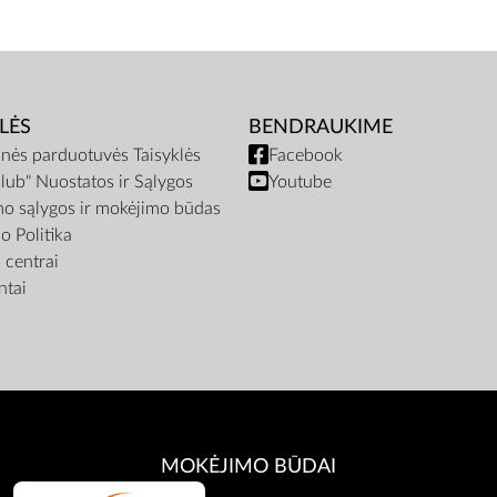
LĖS
BENDRAUKIME
inės parduotuvės Taisyklės
Facebook
lub" Nuostatos ir Sąlygos
Youtube
mo sąlygos ir mokėjimo būdas
o Politika
centrai
tai
MOKĖJIMO BŪDAI