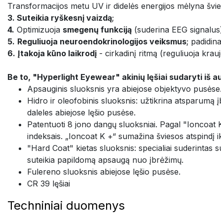
Transformacijos metu UV ir didelės energijos mėlyna švi
3. Suteikia ryškesnį vaizdą
;
4.
Optimizuoja
smegenų funkciją
(suderina EEG signalus
5.
Reguliuoja neuroendokrinologijos veiksmus
; padidin
6.
Įtakoja kūno laikrodį
- cirkadinį ritmą (reguliuoja kra
Be to, "Hyperlight Eyewear" akinių lęšiai sudaryti iš 
Apsauginis sluoksnis yra abiejose objektyvo pusėse
Hidro ir oleofobinis sluoksnis: užtikrina atsparumą į
daleles abiejose lęšio pusėse.
Patentuoti 8 jono dangų sluoksniai. Pagal "Ioncoat 
indeksais. „Ioncoat K +“ sumažina šviesos atspindį
"Hard Coat" kietas sluoksnis: specialiai suderintas su
suteikia papildomą apsaugą nuo įbrėžimų.
Fulereno sluoksnis abiejose lęšio pusėse.
CR 39 lęšiai
Techniniai duomenys