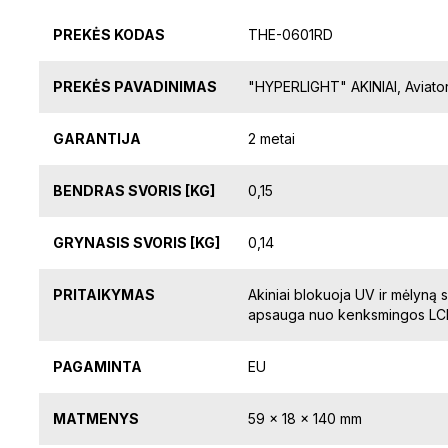
PREKĖS KODAS
THE-0601RD
PREKĖS PAVADINIMAS
"HYPERLIGHT" AKINIAI, Aviato
GARANTIJA
2 metai
BENDRAS SVORIS [KG]
0,15
GRYNASIS SVORIS [KG]
0,14
PRITAIKYMAS
Akiniai blokuoja UV ir mėlyną s
apsauga nuo kenksmingos LCD 
PAGAMINTA
EU
MATMENYS
59 x 18 x 140 mm