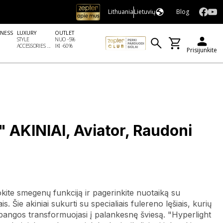
Lithuania
Lietuvių
Blog
LNESS
LUXURY
OUTLET
STYLE
NUO -5%
ACCESSORIES ...
IKI -60%
Prisijunkite
AKINIAI, Aviator, Raudoni
kite smegenų funkciją ir pagerinkite nuotaiką su
. Šie akiniai sukurti su specialiais fulereno lęšiais, kurių
angos transformuojasi į palankesnę šviesą. "Hyperlight