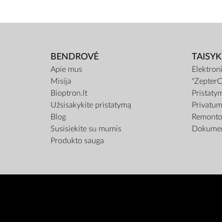
BENDROVĖ
TAISYK
Apie mus
Elektron
Misija
"ZepterC
Bioptron.lt
Pristaty
Užsisakykite pristatymą
Privatum
Blog
Remonto 
Susisiekite su mumis
Dokumen
Produkto sauga