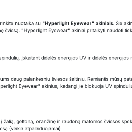
rinkite nuotaiką su
"Hyperlight Eyewear" akiniais
. Šie aki
iesą. "Hyperlight Eyewear" akiniai pritaikyti naudoti tiek pa
s spindulių, įskaitant didelės energijos UV ir didelės energ
ms daug palankesniu šviesos šaltiniu. Remiantis mūsų patent
erlight Eyewear" akinius, kadangi jie blokuoja UV spinduli
į žalią, geltoną, oranžinę ir raudoną matomos šviesos spek
esą (veikia atpalaiduojamai)