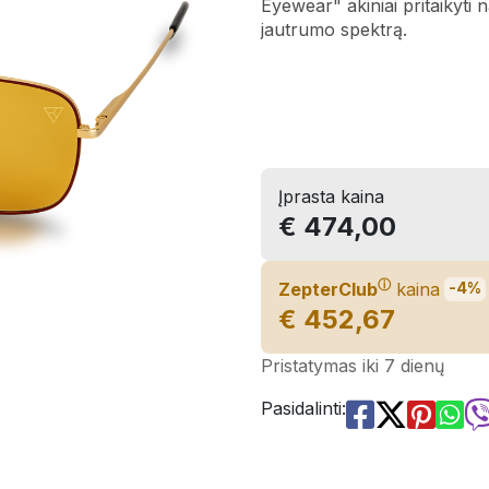
Eyewear" akiniai pritaikyti na
jautrumo spektrą.
Įprasta kaina
€ 474,00
ⓘ
ZepterClub
kaina
-4%
€ 452,67
Pristatymas iki 7 dienų
Pasidalinti: