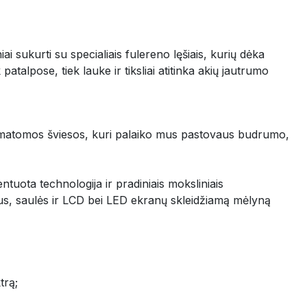
niai sukurti su specialiais fulereno lęšiais, kurių dėka
talpose, tiek lauke ir tiksliai atitinka akių jautrumo
ijos matomos šviesos, kuri palaiko mus pastovaus budrumo,
uota technologija ir pradiniais moksliniais
us, saulės ir LCD bei LED ekranų skleidžiamą mėlyną
trą;