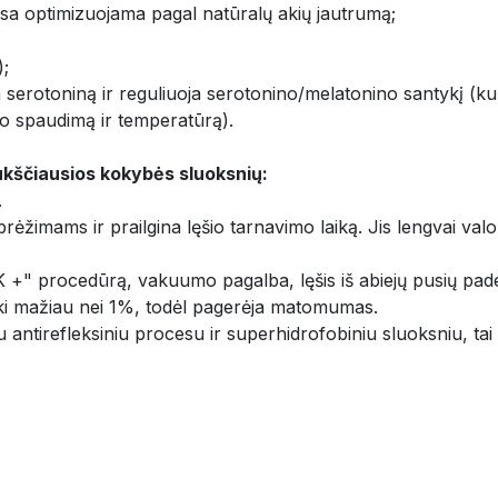
esa optimizuojama pagal natūralų akių jautrumą;
);
a serotoniną ir reguliuoja serotonino/melatonino santykį (ku
ujo spaudimą ir temperatūrą).
aukščiausios kokybės sluoksnių:
.
brėžimams ir prailgina lęšio tarnavimo laiką. Jis lengvai valo
K +" procedūrą, vakuumo pagalba, lęšis iš abiejų pusių pade
 iki mažiau nei 1%, todėl pagerėja matomumas.
 antirefleksiniu procesu ir superhidrofobiniu sluoksniu, tai 