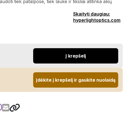
udoti tiek patalpose, tiek lauke ir tiksliai atitinka akių
Skaityti daugiau:
hyperlightoptics.com
Į krepšelį
Įdėkite į krepšelį ir gaukite nuolaidą