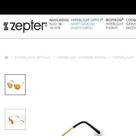
®
®
NUOLAIDOS
HYPERLIGHT OPTICS
BIOPTRON
COOK
NUO -5%
MATYTI DAUGIAU.
HYPERLIGHT
SVEIKA
IKI -60%
JAUSTIS GERIAU
THERAPY
MAISTA
HYPERLIGHT OPTICS®
HYPERLIGHT EYEWEAR AKINIAI
"HYPERLIGHT" 