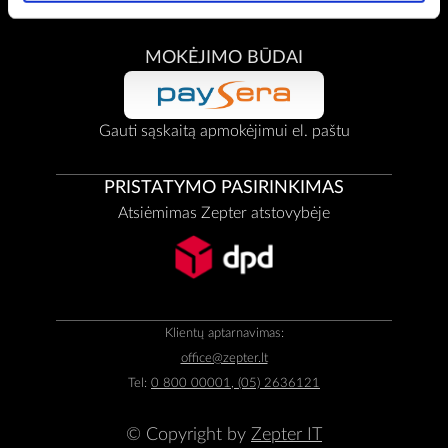
MOKĖJIMO BŪDAI
Gauti sąskaitą apmokėjimui el. paštu
PRISTATYMO PASIRINKIMAS
Atsiėmimas Zepter atstovybėje
Klientų aptarnavimas:
office@zepter.lt
Tel:
0 800 00001, (05) 2636121
© Copyright by
Zepter IT