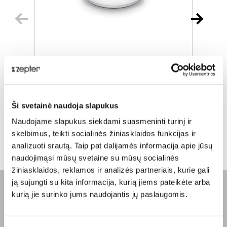
TROŠKINTUVAS, 3.0 L, Ø 24CM
Įprasta kaina
€ 483,00
Į
Ši svetainė naudoja slapukus
ⓘ
ZepterClub
kaina
Naudojame slapukus siekdami suasmeninti turinį ir
Prisijunkite ir pirkite
P
skelbimus, teikti socialinės žiniasklaidos funkcijas ir
nuo -5% iki -40%
n
analizuoti srautą. Taip pat dalijamės informacija apie jūsų
naudojimąsi mūsų svetaine su mūsų socialinės
žiniasklaidos, reklamos ir analizės partneriais, kurie gali
ją sujungti su kita informacija, kurią jiems pateikėte arba
kurią jie surinko jums naudojantis jų paslaugomis.
BENDROVĖ
Apie mus