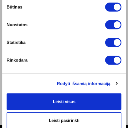
Sutikimo
Misija
Būtinas
pasirinkimas
Bioptron.lt
Užsisakykite pristatymą
Blog
Nuostatos
Susisiekite su mumis
Produkto sauga
Statistika
TAISYKLĖS
Elektroninės parduotuvės Taisyklės
"ZepterClub" Nuostatos ir Sąlygos
Rinkodara
Pristatymo sąlygos ir mokėjimo būdas
Privatumo Politika
Remonto centrai
Rodyti išsamią informaciją
Dokumentai
BENDRAUKIME
Facebook
Leisti visus
Youtube
Leisti pasirinkti