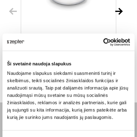
TROŠKINTUVAS, 3.0 L, Ø 24CM
Įprasta kaina
€ 483,00
Į
Ši svetainė naudoja slapukus
ⓘ
ZepterClub
kaina
Naudojame slapukus siekdami suasmeninti turinį ir
Prisijunkite ir pirkite
P
skelbimus, teikti socialinės žiniasklaidos funkcijas ir
nuo -5% iki -40%
n
analizuoti srautą. Taip pat dalijamės informacija apie jūsų
naudojimąsi mūsų svetaine su mūsų socialinės
žiniasklaidos, reklamos ir analizės partneriais, kurie gali
ją sujungti su kita informacija, kurią jiems pateikėte arba
kurią jie surinko jums naudojantis jų paslaugomis.
BENDROVĖ
Apie mus