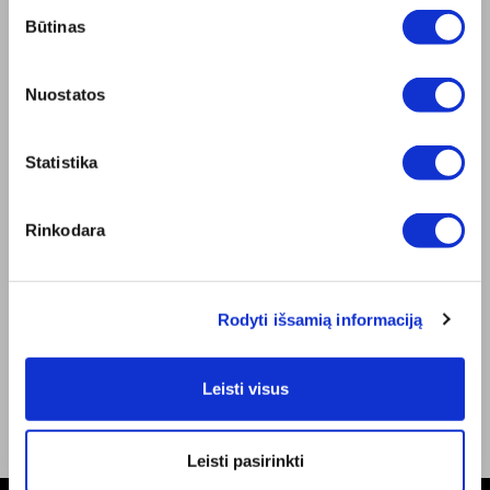
Sutikimo
Misija
Būtinas
pasirinkimas
Bioptron.lt
Užsisakykite pristatymą
Blog
Nuostatos
Susisiekite su mumis
Produkto sauga
Statistika
TAISYKLĖS
Elektroninės parduotuvės Taisyklės
"ZepterClub" Nuostatos ir Sąlygos
Rinkodara
Pristatymo sąlygos ir mokėjimo būdas
Privatumo Politika
Remonto centrai
Rodyti išsamią informaciją
Dokumentai
BENDRAUKIME
Facebook
Leisti visus
Youtube
Leisti pasirinkti