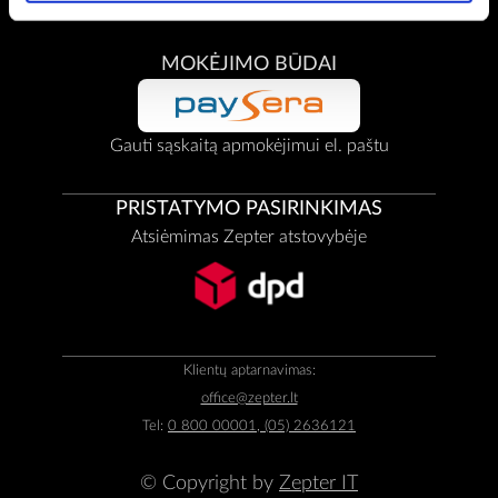
MOKĖJIMO BŪDAI
Gauti sąskaitą apmokėjimui el. paštu
PRISTATYMO PASIRINKIMAS
Atsiėmimas Zepter atstovybėje
Klientų aptarnavimas:
office@zepter.lt
Tel:
0 800 00001, (05) 2636121
© Copyright by
Zepter IT