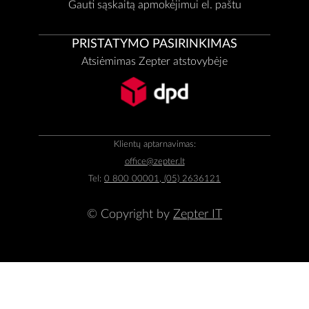
Gauti sąskaitą apmokėjimui el. paštu
PRISTATYMO PASIRINKIMAS
Atsiėmimas Zepter atstovybėje
Klientų aptarnavimas:
office@zepter.lt
Tel:
0 800 00001, (05) 2636121
© Copyright by
Zepter IT