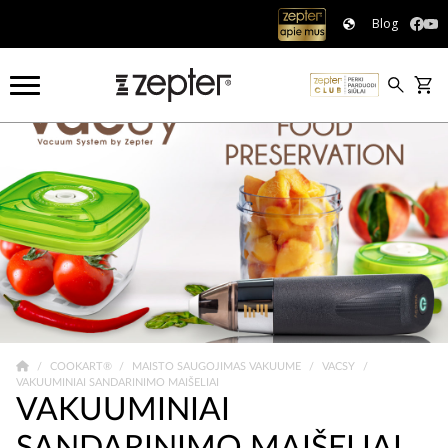
Blog
COOKART®
MAISTO SAUGOJIMAS VAKUUME
VACSY
VAKUUMINIAI SANDARINIMO MAIŠELIAI
VAKUUMINIAI
SANDARINIMO MAIŠELIAI