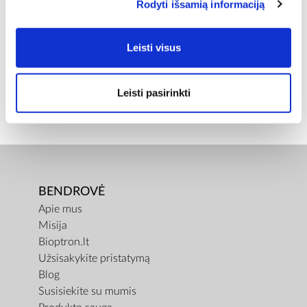
Rodyti išsamią informaciją
Įprasta kaina
€ 17,00
Leisti visus
ⓘ
ZepterClub
kaina
Prisijunkite ir pirkite
nuo -5% iki -40%
Leisti pasirinkti
BENDROVĖ
Apie mus
Misija
Bioptron.lt
Užsisakykite pristatymą
Blog
Susisiekite su mumis