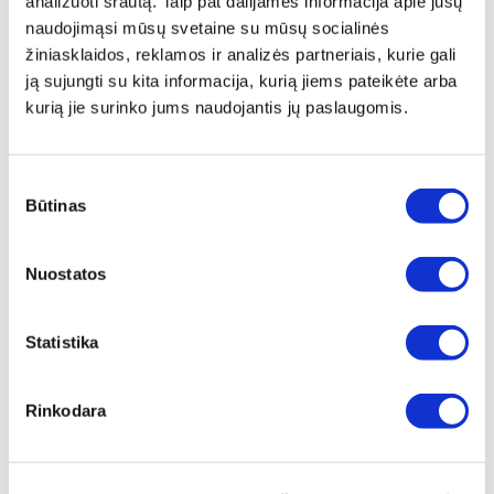
analizuoti srautą. Taip pat dalijamės informacija apie jūsų
Įprasta kaina
€ 13,00
naudojimąsi mūsų svetaine su mūsų socialinės
žiniasklaidos, reklamos ir analizės partneriais, kurie gali
ⓘ
ZepterClub
kaina
ją sujungti su kita informacija, kurią jiems pateikėte arba
Prisijunkite ir pirkite
nuo -5% iki -40%
kurią jie surinko jums naudojantis jų paslaugomis.
Sutikimo
Būtinas
pasirinkimas
Nuostatos
Statistika
Rinkodara
VACSY BAG ROLLS (300 X 28 CM)