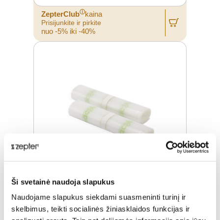
ⓘ
ZepterClub
kaina
Prisijunkite ir pirkite
nuo -5% iki -40%
Ši svetainė naudoja slapukus
VACSY® PAKAVIMO MAIŠELIAI
Naudojame slapukus siekdami suasmeninti turinį ir
skelbimus, teikti socialinės žiniasklaidos funkcijas ir