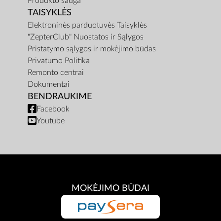
Produkto sauga
TAISYKLĖS
Elektroninės parduotuvės Taisyklės
"ZepterClub" Nuostatos ir Sąlygos
Pristatymo sąlygos ir mokėjimo būdas
Privatumo Politika
Remonto centrai
Dokumentai
BENDRAUKIME
Facebook
Youtube
MOKĖJIMO BŪDAI