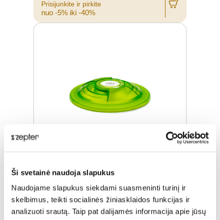
Prisijunkite ir pirkite
nuo -5% iki -40%
Ši svetainė naudoja slapukus
DANGTIS "LEXI" (D 20CM)
Naudojame slapukus siekdami suasmeninti turinį ir
skelbimus, teikti socialinės žiniasklaidos funkcijas ir
Įprasta kaina
€ 38,00
analizuoti srautą. Taip pat dalijamės informacija apie jūsų