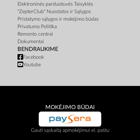
Elektroninės parduotuvės Taisyklės
"ZepterClub" Nuostatos ir Sąlygos
Pristatymo sąlygos ir mokėjimo būdas
Privatumo Politika
Remonto centrai
Dokumentai
BENDRAUKIME
Facebook
Youtube
MOKĖJIMO BŪDAI
Gauti sąskaitą apmokėjimui el. paštu