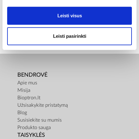
Įprasta kaina
€ 45,00
ⓘ
ZepterClub
kaina
Leisti visus
Prisijunkite ir pirkite
nuo -5% iki -40%
Leisti pasirinkti
BENDROVĖ
Apie mus
Misija
Bioptron.lt
Užsisakykite pristatymą
Blog
Susisiekite su mumis
Produkto sauga
TAISYKLĖS