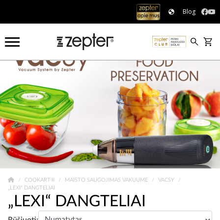
Blog
COOKART®
MAISTO SAUGOJIMAS VAKUUME
VACSY
„LEXI“ DANGTELIAI
„LEXI“ DANGTELIAI
Rūšiuoti: