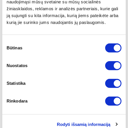
naudojimąsi mūsų svetaine su mūsų socialinės
ⓘ
ZepterClub
kaina
žiniasklaidos, reklamos ir analizės partneriais, kurie gali
Prisijunkite ir pirkite
nuo -5% iki -40%
ją sujungti su kita informacija, kurią jiems pateikėte arba
kurią jie surinko jums naudojantis jų paslaugomis.
Sutikimo
Būtinas
pasirinkimas
Nuostatos
Statistika
Rinkodara
DANGTIS "LEXI" (D 24CM)
Rodyti išsamią informaciją