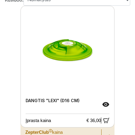
DANGTIS "LEXI" (D16 CM)
Įprasta kaina
€ 36,00
ⓘ
ZepterClub
kaina