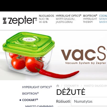
®
®
NUOLAIDOS
HYPERLIGHT OPTICS
BIOPTRON
COOK
NUO -5%
MATYTI DAUGIAU.
HYPERLIGHT
SVEIKA
IKI -60%
JAUSTIS GERIAU
THERAPY
MAISTA
COOKART®
MAISTO SAUGOJI
®
HYPERLIGHT OPTICS
DĖŽUTĖ
®
BIOPTRON
®
COOKART
Rūšiuoti:
MAISTO GAMINIMAS