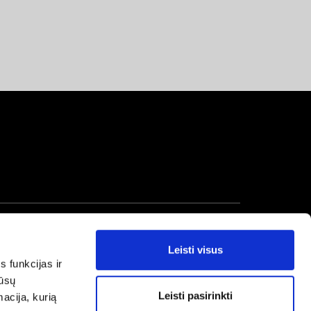
Leisti visus
s funkcijas ir
mūsų
Leisti pasirinkti
macija, kurią