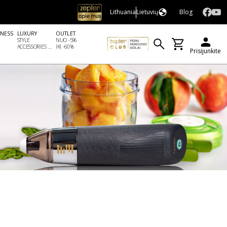
Lithuania
Lietuvių
Blog
LNESS
LUXURY
OUTLET
STYLE
NUO -5%
ACCESSORIES ...
IKI -60%
Prisijunkite