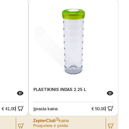
PLASTIKINIS INDAS 2.25 L
€ 41,00
Įprasta kaina
€ 50,00
ⓘ
ZepterClub
kaina
Prisijunkite ir pirkite