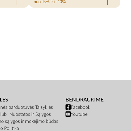
nuo -5% iki -40%
LĖS
BENDRAUKIME
inės parduotuvės Taisyklės
Facebook
lub" Nuostatos ir Sąlygos
Youtube
mo sąlygos ir mokėjimo būdas
o Politika