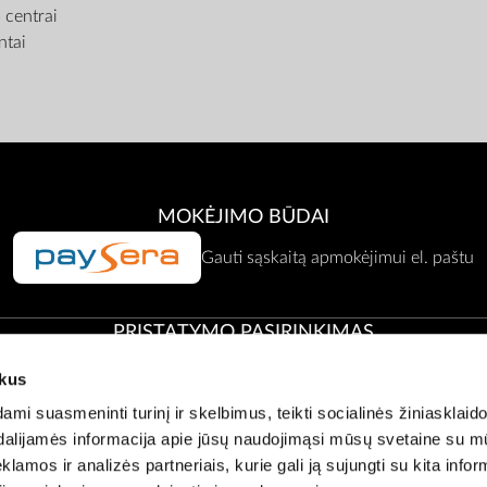
centrai
tai
MOKĖJIMO BŪDAI
Gauti sąskaitą apmokėjimui el. paštu
PRISTATYMO PASIRINKIMAS
ukus
Atsiėmimas Zepter atstovybėje
i suasmeninti turinį ir skelbimus, teikti socialinės žiniasklaido
t dalijamės informacija apie jūsų naudojimąsi mūsų svetaine su 
klamos ir analizės partneriais, kurie gali ją sujungti su kita infor
Klientų aptarnavimas:
office@zepter.lt
;
Tel:
0 800 00001, (05) 2636121