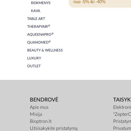
nuo -5% iki -40%
REIKMENYS
KAVA
TABLE ART
®
THERAPYAIR
®
AQUEENAPRO
®
QUANOMED
BEAUTY & WELLNESS
LUXURY
OUTLET
BENDROVĖ
TAISYK
Apie mus
Elektron
Misija
"ZepterC
Bioptron.lt
Pristaty
Užsisakykite pristatymą
Privatum