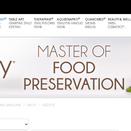
®
®
®
®
ART
TABLE ART
THERAPYAIR
AQUEENAPRO
QUANOMED
BEAUTY & WEL
S
IŠSKIRTINĖ STALO
IŠVALYTAS ORAS
IŠVALYTAS VANDUO
SVEIKAS
SWISS
®
S
ESTETIKA
99,9%
99,9%
MIEGAS
COSMETICS
...
MAS VAKUUME
VACSY
DĖŽUTĖ