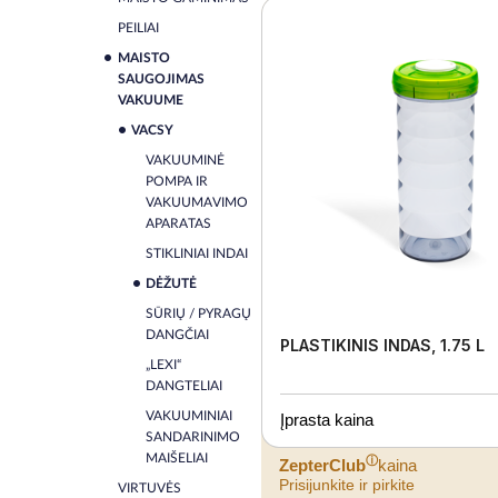
PEILIAI
MAISTO
SAUGOJIMAS
VAKUUME
VACSY
VAKUUMINĖ
POMPA IR
VAKUUMAVIMO
APARATAS
STIKLINIAI INDAI
DĖŽUTĖ
SŪRIŲ / PYRAGŲ
DANGČIAI
PLASTIKINIS INDAS, 1.75 L
„LEXI“
DANGTELIAI
VAKUUMINIAI
Įprasta kaina
SANDARINIMO
MAIŠELIAI
ⓘ
ZepterClub
kaina
Prisijunkite ir pirkite
VIRTUVĖS