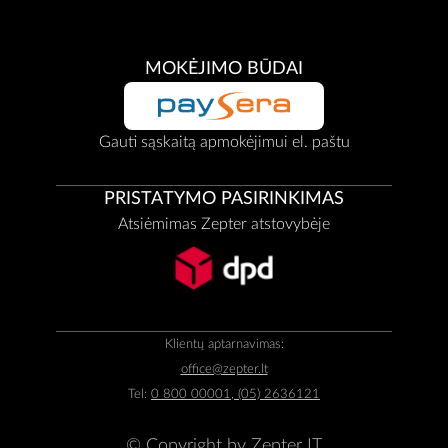
MOKĖJIMO BŪDAI
Gauti sąskaitą apmokėjimui el. paštu
PRISTATYMO PASIRINKIMAS
Atsiėmimas Zepter atstovybėje
Klientų aptarnavimas:
office@zepter.lt
Tel:
0 800 00001, (05) 2636121
© Copyright by
Zepter IT