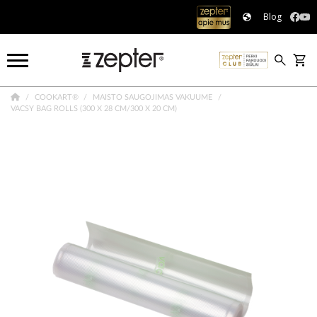
Blog
COOKART®
MAISTO SAUGOJIMAS VAKUUME
VACSY BAG ROLLS (300 X 28 CM/300 X 20 CM)