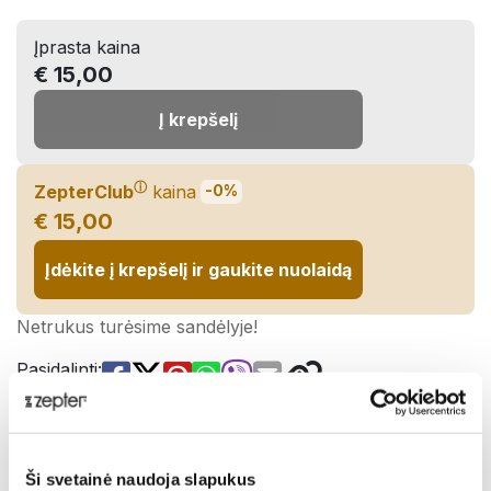
Įprasta kaina
€ 15,00
Į krepšelį
ⓘ
ZepterClub
kaina
-0%
€ 15,00
Įdėkite į krepšelį ir gaukite nuolaidą
Netrukus turėsime sandėlyje!
Pasidalinti:
Aprašymas
Ši svetainė naudoja slapukus