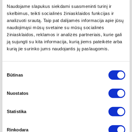
Advanced technology, top quality materials and
Naudojame slapukus siekdami suasmeninti turinį ir
modern design make the Vacsy patented vacuum
skelbimus, teikti socialinės žiniasklaidos funkcijas ir
system superior to anything else in its class.
analizuoti srautą. Taip pat dalijamės informacija apie jūsų
Pristatymas
naudojimąsi mūsų svetaine su mūsų socialinės
žiniasklaidos, reklamos ir analizės partneriais, kurie gali
The Vacsy bag rolls are made from PA/PE,a n
ją sujungti su kita informacija, kurią jiems pateikėte arba
impermeable, germ-free tough but flexible material.
kurią jie surinko jums naudojantis jų paslaugomis.
Try being your own Masterchef and use the Vacsy
rolls for "sous vide" cooking! The strong material
Sutikimo
prevents leaking, bursting and keeps the vacuumed
Būtinas
pasirinkimas
bags perfectly sealed.
Nuostatos
The set contains:
- 1pcs 300x28cm roll
- 1pcs 300x20cm roll
Statistika
Techniniai duomenys
Rinkodara