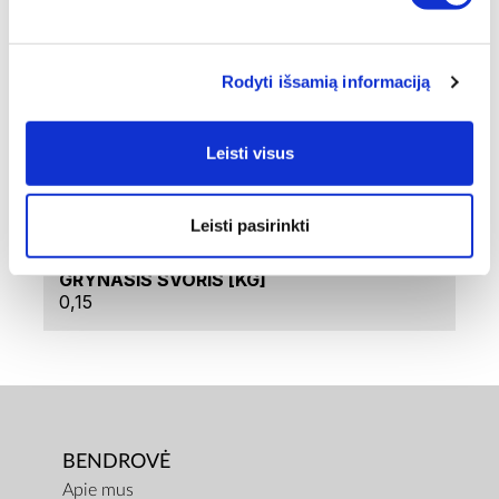
PREKĖS KODAS
VS-R-SET
Rodyti išsamią informaciją
PREKĖS PAVADINIMAS
VACSY BAG ROLLS (300 X 28 CM/300 X 20
CM)
Leisti visus
BENDRAS SVORIS [KG]
0,17
Leisti pasirinkti
GRYNASIS SVORIS [KG]
0,15
BENDROVĖ
Apie mus