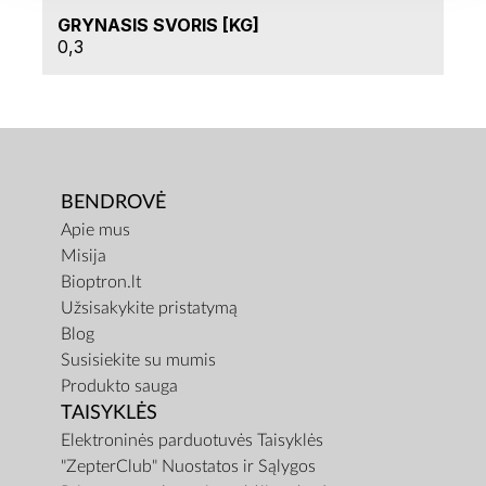
GRYNASIS SVORIS [KG]
0,3
BENDROVĖ
Apie mus
Misija
Bioptron.lt
Užsisakykite pristatymą
Blog
Susisiekite su mumis
Produkto sauga
TAISYKLĖS
Elektroninės parduotuvės Taisyklės
"ZepterClub" Nuostatos ir Sąlygos