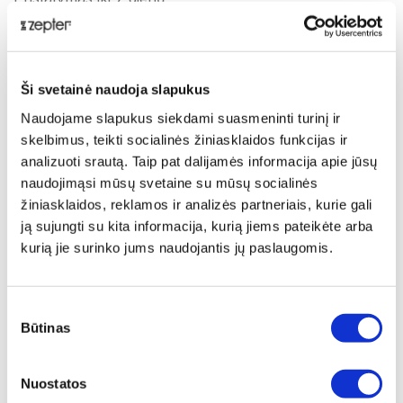
Pasidalinti:
Ši svetainė naudoja slapukus
Aprašymas
Naudojame slapukus siekdami suasmeninti turinį ir
skelbimus, teikti socialinės žiniasklaidos funkcijas ir
The Vacsy bag rolls are part of the patented food
analizuoti srautą. Taip pat dalijamės informacija apie jūsų
vacuum system. The bags are versatile and you can
naudojimąsi mūsų svetaine su mūsų socialinės
use them either for marinating, cooking or packing
žiniasklaidos, reklamos ir analizės partneriais, kurie gali
clothes, documents or other imporant valuable things.
ją sujungti su kita informacija, kurią jiems pateikėte arba
Pristatymas
kurią jie surinko jums naudojantis jų paslaugomis.
®
THE VACSY
BAG ROLLS ARE TOUGH YET FLEXIBLE
Sutikimo
In the kitchen the Vacsy bags help keep food fresh
Būtinas
pasirinkimas
and healthy for up to 5 times longer, but they can also
be used to seal just about anything outside the kitchen.
Electronic equipment, jewellery or important
Nuostatos
documents can be protected in the VacSy® bags from