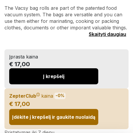
The Vacsy bag rolls are part of the patented food
vacuum system. The bags are versatile and you can
use them either for marinating, cooking or packing
clothes, documents or other imporant valuable things.
Skaityti daugiau
Įprasta kaina
€ 17,00
Į krepšelį
ⓘ
ZepterClub
kaina
-0%
€ 17,00
Įdėkite į krepšelį ir gaukite nuolaidą
Pristatymas iki 7 dienų