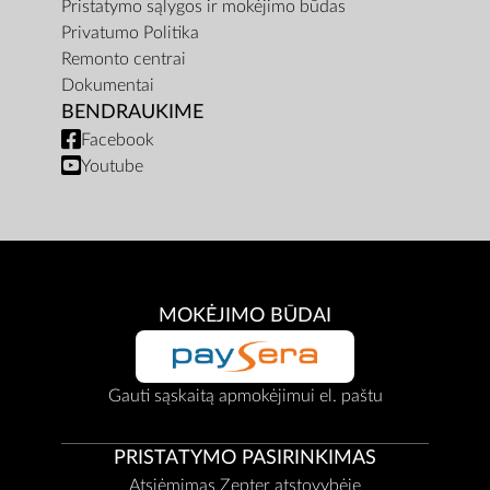
Pristatymo sąlygos ir mokėjimo būdas
Privatumo Politika
Remonto centrai
Dokumentai
BENDRAUKIME
Facebook
Youtube
MOKĖJIMO BŪDAI
Gauti sąskaitą apmokėjimui el. paštu
PRISTATYMO PASIRINKIMAS
Atsiėmimas Zepter atstovybėje