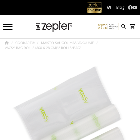
Blog
COOKART®
MAISTO SAUGOJIMAS VAKUUME
VACSY BAG ROLLS (300 X 28 CM)"2 ROLLS/BAG"