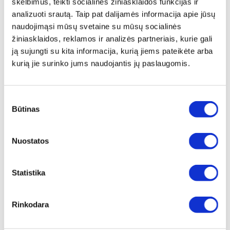
skelbimus, teikti socialinės žiniasklaidos funkcijas ir
analizuoti srautą. Taip pat dalijamės informacija apie jūsų
1
2
4
6
8
10
12
14
16
naudojimąsi mūsų svetaine su mūsų socialinės
žiniasklaidos, reklamos ir analizės partneriais, kurie gali
ją sujungti su kita informacija, kurią jiems pateikėte arba
Aprašymas
kurią jie surinko jums naudojantis jų paslaugomis.
Patirkite maisto konservavimo evoliuciją su „VacSy®“
maisto vakuumavimo sistema. Aukščiausios kokybės
Sutikimo
borosilikatinio stiklo indai su vakuuminiu dangteliu,
Būtinas
pasirinkimas
skirti išmaniam ir tvariam maisto konservavimui, išlaiko
jūsų maistą šviežią iki 5 kartų ilgiau nei įprastomis
šaldytuvo sąlygomis.
Nuostatos
Pristatymas
„VacSy®“ indai – puikus sprendimas modernioms
Statistika
virtuvėms. Pagaminti iš patvaraus, temperatūrai
atsparaus borosilikatinio stiklo ir užsandarinti dangteliu
Rinkodara
be BPA, kiekvienas indas veikia su „VacSy®“
vakuumavimo sistema, kad jūsų maistas išliktų