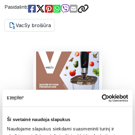
Pasidalinti:
VacSy brošiūra
Ši svetainė naudoja slapukus
Page 1 of 16
Naudojame slapukus siekdami suasmeninti turinį ir