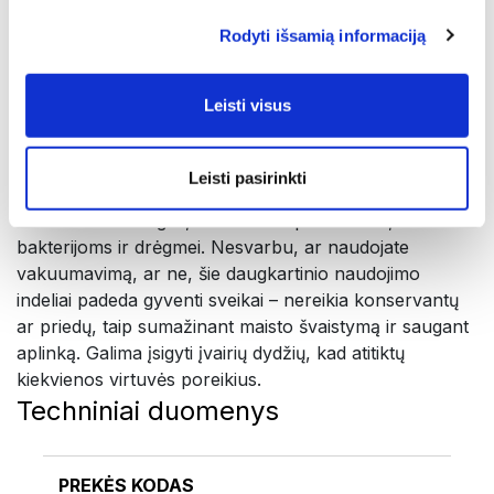
šviežesnis.
Rodyti išsamią informaciją
Dėl naujai suprojektuotų dangtelių indus dabar galima
naudoti ir be vakuumavimo, todėl galite būti lankstesni
Leisti visus
kasdieniam naudojimui – nesvarbu, ar laikote sausus
produktus, pakuojate pietus, ar ruošiate ingredientus.
Leisti pasirinkti
Ši hermetiška technologija apsaugo skonį, tekstūrą ir
maistines medžiagas, neleisdama patekti orui,
bakterijoms ir drėgmei. Nesvarbu, ar naudojate
vakuumavimą, ar ne, šie daugkartinio naudojimo
indeliai padeda gyventi sveikai – nereikia konservantų
ar priedų, taip sumažinant maisto švaistymą ir saugant
aplinką. Galima įsigyti įvairių dydžių, kad atitiktų
kiekvienos virtuvės poreikius.
Techniniai duomenys
PREKĖS KODAS