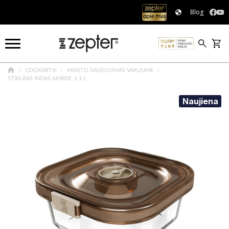
Blog
COOKART®
MAISTO SAUGOJIMAS VAKUUME
STIKLINIS INDAS AMBER, 1.1 L
Naujiena