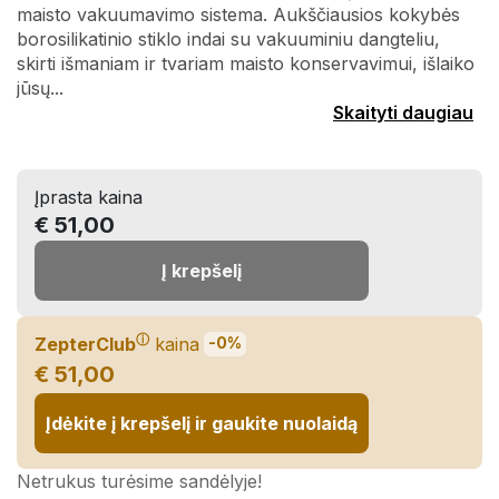
maisto vakuumavimo sistema. Aukščiausios kokybės
borosilikatinio stiklo indai su vakuuminiu dangteliu,
skirti išmaniam ir tvariam maisto konservavimui, išlaiko
jūsų...
Skaityti daugiau
Įprasta kaina
€ 51,00
Į krepšelį
ⓘ
ZepterClub
kaina
-0%
€ 51,00
Įdėkite į krepšelį ir gaukite nuolaidą
Netrukus turėsime sandėlyje!