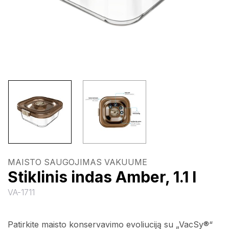
MAISTO SAUGOJIMAS VAKUUME
Stiklinis indas Amber, 1.1 l
VA-1711
Patirkite maisto konservavimo evoliuciją su „VacSy®“