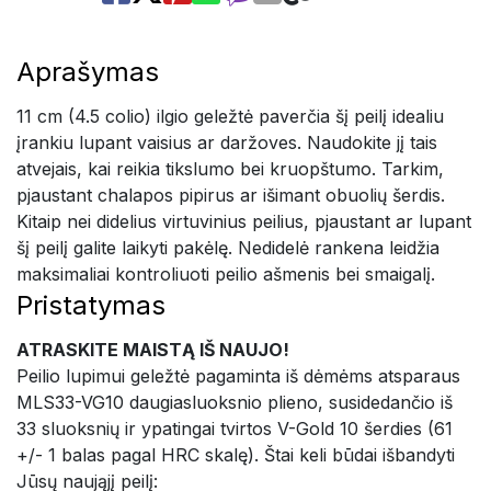
Aprašymas
11 cm (4.5 colio) ilgio geležtė paverčia šį peilį idealiu
įrankiu lupant vaisius ar daržoves. Naudokite jį tais
atvejais, kai reikia tikslumo bei kruopštumo. Tarkim,
pjaustant chalapos pipirus ar išimant obuolių šerdis.
Kitaip nei didelius virtuvinius peilius, pjaustant ar lupant
šį peilį galite laikyti pakėlę. Nedidelė rankena leidžia
maksimaliai kontroliuoti peilio ašmenis bei smaigalį.
Pristatymas
ATRASKITE MAISTĄ IŠ NAUJO!
Peilio lupimui geležtė pagaminta iš dėmėms atsparaus
MLS33-VG10 daugiasluoksnio plieno, susidedančio iš
33 sluoksnių ir ypatingai tvirtos V-Gold 10 šerdies (61
+/- 1 balas pagal HRC skalę). Štai keli būdai išbandyti
Jūsų naująjį peilį: