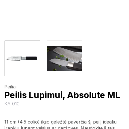
Peiliai
Peilis Lupimui, Absolute ML
KA-010
11 cm (4.5 colio) ilgio geležtė paverčia šį peilį idealiu
įrankiu lupant vaisius ar daržoves. Naudokite jį tais