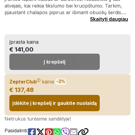
atvejais, kai reikia tikslumo bei kruopštumo. Tarkim,
pjaustant chalapos pipirus ar išimant obuolių šerdis....
Skaityti daugiau
Įprasta kaina
€ 141,00
Į krepšelį
ⓘ
ZepterClub
kaina
-2%
€ 137,48
Įdėkite į krepšelį ir gaukite nuolaidą
Netrukus turėsime sandėlyje!
Pasidalinti: