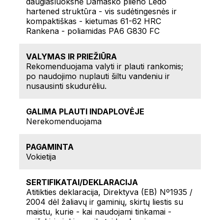
daugiasluoksnė Damasko plieno Ledo
hartened struktūra - vis sudėtingesnės ir
kompaktiškas - kietumas 61-62 HRC
Rankena - poliamidas PA6 G830 FC
VALYMAS IR PRIEŽIŪRA
Rekomenduojama valyti ir plauti rankomis;
po naudojimo nuplauti šiltu vandeniu ir
nusausinti skudurėliu.
GALIMA PLAUTI INDAPLOVĖJE
Nerekomenduojama
PAGAMINTA
Vokietija
SERTIFIKATAI/DEKLARACIJA
Atitikties deklaracija, Direktyva (EB) Nº1935 /
2004 dėl žaliavų ir gaminių, skirtų liestis su
maistu, kurie - kai naudojami tinkamai -