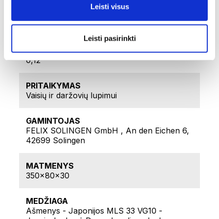
Leisti visus
BENDRAS SVORIS [KG]
0,38
Leisti pasirinkti
GRYNASIS SVORIS [KG]
0,12
PRITAIKYMAS
Vaisių ir daržovių lupimui
GAMINTOJAS
FELIX SOLINGEN GmbH , An den Eichen 6,
42699 Solingen
MATMENYS
350x80x30
MEDŽIAGA
Ašmenys - Japonijos MLS 33 VG10 -