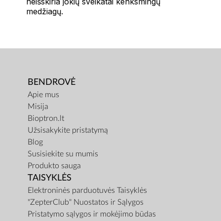
neišskiria jokių sveikatai kenksmingų
medžiagų.
BENDROVĖ
Apie mus
Misija
Bioptron.lt
Užsisakykite pristatymą
Blog
Susisiekite su mumis
Produkto sauga
TAISYKLĖS
Elektroninės parduotuvės Taisyklės
"ZepterClub" Nuostatos ir Sąlygos
Pristatymo sąlygos ir mokėjimo būdas