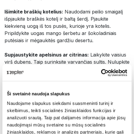
Išimkite braškių kotelius:
Naudodami peilio smaigalį
išpjaukite braškės kotelį ir baltą šerdį. Pjaukite
kiekvieną uogą iš tos pusės, kurioje yra kotelis.
Pripildykite uogas mango šerbetu ar šokoladiniais
putėsiais ir mėgaukitės gardžiu desertu.
Supjaustykite apelsinus ar citrinas:
Laikykite vaisius
virš dubens. Taip surinksite varvančias sultis. Nulupkite
vaisius ir tuomet pjaukite tarp baltų skaidulų. Taip
atskirsite kiekvieną sultingą gabalėlį. Tai puikus būdas
papuošti tortus!
Ši svetainė naudoja slapukus
Krevečių valymas:
Padarykite negilią išilginę įpjovą
Naudojame slapukus siekdami suasmeninti turinį ir
krevetės nugaroje, išimkite tamsią veną ir skalaukite
skelbimus, teikti socialinės žiniasklaidos funkcijas ir
krevetes šaltu vandeniu.
analizuoti srautą. Taip pat dalijamės informacija apie jūsų
naudojimąsi mūsų svetaine su mūsų socialinės
* Patariame rankomis valyti ir prižiūrėti rūdims
žiniasklaidos, reklamos ir analizės partneriais, kurie gali
atsparius peilius bei kitus virtuvės įrankius. Taip ilgiau