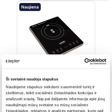
Naujiena
Ši svetainė naudoja slapukus
INDUKCINĖ KAITLENTĖ
Naudojame slapukus siekdami suasmeninti turinį ir
skelbimus, teikti socialinės žiniasklaidos funkcijas ir
Įprasta kaina
€ 137,00
analizuoti srautą. Taip pat dalijamės informacija apie jūsų
naudojimąsi mūsų svetaine su mūsų socialinės
ⓘ
ZepterClub
kaina
Prisijunkite ir pirkite
žiniasklaidos, reklamos ir analizės partneriais, kurie gali