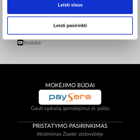
Leisti visus
Privatumo Politika
Remonto centrai
Dokumentai
Leisti pasirinkti
BENDRAUKIME
Facebook
Youtube
MOKĖJIMO BŪDAI
Gauti sąskaitą apmokėjimui el. paštu
PRISTATYMO PASIRINKIMAS
Atsiėmimas Zepter atstovybėje