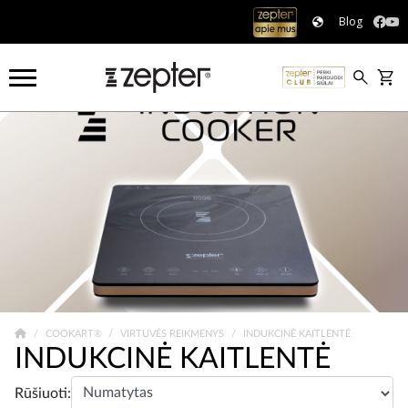
Blog
COOKART®
VIRTUVĖS REIKMENYS
INDUKCINĖ KAITLENTĖ
INDUKCINĖ KAITLENTĖ
Rūšiuoti: