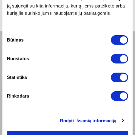
nuo -5% iki -40%
ją sujungti su kita informacija, kurią jiems pateikėte arba
kurią jie surinko jums naudojantis jų paslaugomis.
Sutikimo
Būtinas
pasirinkimas
BENDROVĖ
Nuostatos
Apie mus
Misija
Bioptron.lt
Statistika
Užsisakykite pristatymą
Blog
Susisiekite su mumis
Rinkodara
Produkto sauga
TAISYKLĖS
Elektroninės parduotuvės Taisyklės
Rodyti išsamią informaciją
"ZepterClub" Nuostatos ir Sąlygos
Pristatymo sąlygos ir mokėjimo būdas