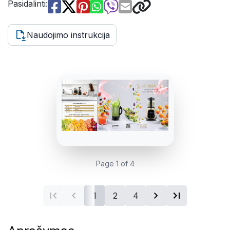
Pasidalinti:
Naudojimo instrukcija
Page 1 of 4
1
2
4