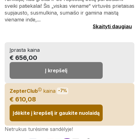
sveiki patiekalai! Šis „viskas viename“ virtuvės prietaisas
supjausto, susmulkina, sumaišo ir gamina maistą
viename inde,...
Skaityti daugiau
Įprasta kaina
€ 656,00
Į krepšelį
ⓘ
ZepterClub
kaina
-7%
€ 610,08
Įdėkite į krepšelį ir gaukite nuolaidą
Netrukus turėsime sandėlyje!