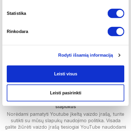
Revoliucinių „Vacuum“ ir „Cyclone Pro“ technologijų
derinys garantuoja maksimalų maistinių medžiagų
Statistika
išgavimą ir jų išsaugojimą bei tobulai glotnų mišinį.
Daugiau maistinių medžiagų, geresnis skonis
Rinkodara
Pasirenkama „Cover PRO“ funkcija leidžia sumažinti
triukšmą iki 15 dB, taip pat papildomai apsaugoti vaikus.
Rodyti išsamią informaciją
Leisti visus
Leisti pasirinkti
Įkeltam vaizdo įrašui reikalingas sutikimas naudoti
slapukus
Norėdami pamatyti Youtube įkeltą vaizdo įrašą, turite
sutikti su mūsų slapukų naudojimo politika. Visada
galite žiūrėti vaizdo įrašą tiesiogiai YouTube naudodami