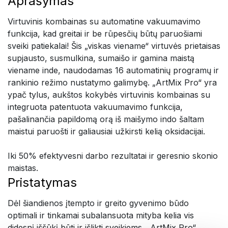
Aprašymas
Virtuvinis kombainas su automatine vakuumavimo
funkcija, kad greitai ir be rūpesčių būtų paruošiami
sveiki patiekalai! Šis „viskas viename“ virtuvės prietaisas
supjausto, susmulkina, sumaišo ir gamina maistą
viename inde, naudodamas 16 automatinių programų ir
rankinio režimo nustatymo galimybę. „ArtMix Pro“ yra
ypač tylus, aukštos kokybės virtuvinis kombainas su
integruota patentuota vakuumavimo funkcija,
pašalinančia papildomą orą iš maišymo indo šaltam
maistui paruošti ir galiausiai užkirsti kelią oksidacijai.
Iki 50% efektyvesni darbo rezultatai ir geresnio skonio
maistas.
Pristatymas
Dėl šiandienos įtempto ir greito gyvenimo būdo
optimali ir tinkamai subalansuota mityba kelia vis
didesnį iššūkį būti ir išlikti sveikiems. „ArtMix Pro“