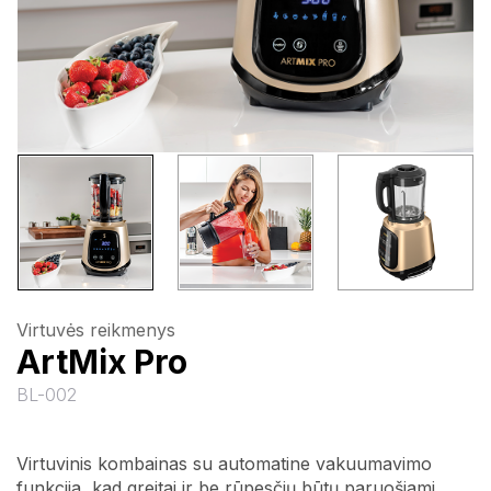
Virtuvės reikmenys
ArtMix Pro
BL-002
Virtuvinis kombainas su automatine vakuumavimo
funkcija, kad greitai ir be rūpesčių būtų paruošiami