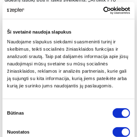
puikiai tinka šiuolaikiniam ir užimtam šių dienų
gyvenimo būdui. Greitas, paprastas ir universalus
virtuvinis kombainas, skirtas paruošti sveikus, skanius
patiekalus bei užtikrinti mažiau chaoso virtuvėje!
Ši svetainė naudoja slapukus
Mėgaukitės galimybe kūrybingai ir greitai pagaminti
Naudojame slapukus siekdami suasmeninti turinį ir
maistą kūdikiams, sriubas ir pagrindinius patiekalus bei
skelbimus, teikti socialinės žiniasklaidos funkcijas ir
skanius, sveikus desertus.
analizuoti srautą. Taip pat dalijamės informacija apie jūsų
naudojimąsi mūsų svetaine su mūsų socialinės
Tvari technologija: Sveika. Laiką taupanti. Draugiška
žiniasklaidos, reklamos ir analizės partneriais, kurie gali
aplinkai.
ją sujungti su kita informacija, kurią jiems pateikėte arba
kurią jie surinko jums naudojantis jų paslaugomis.
Preciziško smulkinimo proceso metu iš ingredientų
išgaunamas maksimalus kiekis maistinių medžiagų,
kurias organizmas gali geriau įsisavinti. Automatinė
Sutikimo
vakuumavimo funkcija, ruošiant šaltus patiekalus,
Būtinas
pasirinkimas
pašalina orą iš maišymo indo ir užkerta kelią
oksidacijai.
Nuostatos