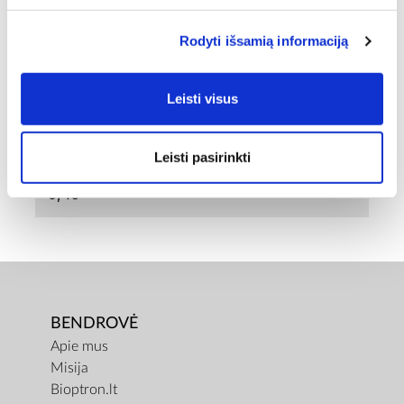
Rodyti išsamią informaciją
PREKĖS PAVADINIMAS
STEAM SUPPORT 2.0 l, Ø 18CM
Leisti visus
BENDRAS SVORIS [KG]
0,5
Leisti pasirinkti
GRYNASIS SVORIS [KG]
0,43
BENDROVĖ
Apie mus
Misija
Bioptron.lt