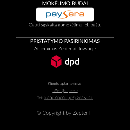
MOKĖJIMO BŪDAI
Gauti sąskaitą apmokėjimui el. paštu
PRISTATYMO PASIRINKIMAS
Atsiėmimas Zepter atstovybėje
Klientų aptarnavimas:
office@zepter.lt
Tel:
0 800 00001, (05) 2636121
© Copyright by
Zepter IT