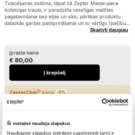
Tvaicēšanas sistēma, tāpat kā Zepter Masterpiece
kolekcijas trauki, ir paredzēta veselīgas maltītes
pagatavošanai bez eļļas un sāls, pārtikas produktu
dabiskās garšas pastiprināšanai un to vērtīgo īpašību...
Skaityti daugiau
Įprasta kaina
€ 80,00
Į krepšelį
ⓘ
ZepterClub
kaina
-0%
€ 80,00
Įdėkite į krepšelį ir gaukite nuolaidą
Ši svetainė naudoja slapukus
Pristatymas iki 7 dienų
Naudojame slapukus siekdami suasmeninti turinį ir