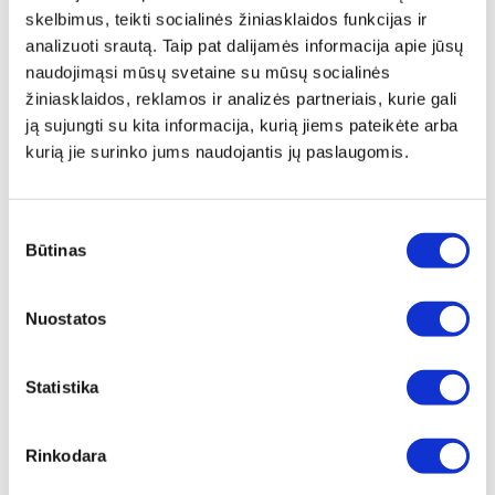
skelbimus, teikti socialinės žiniasklaidos funkcijas ir
Pasidalinti:
analizuoti srautą. Taip pat dalijamės informacija apie jūsų
naudojimąsi mūsų svetaine su mūsų socialinės
žiniasklaidos, reklamos ir analizės partneriais, kurie gali
Aprašymas
ją sujungti su kita informacija, kurią jiems pateikėte arba
kurią jie surinko jums naudojantis jų paslaugomis.
Tvaicēšanas sistēma, tāpat kā Zepter Masterpiece
kolekcijas trauki, ir paredzēta veselīgas maltītes
pagatavošanai bez eļļas un sāls, pārtikas produktu
Sutikimo
dabiskās garšas pastiprināšanai un to vērtīgo īpašību
Būtinas
pasirinkimas
saglabāšanai. Papildiniet savu Zepter virtuves trauku
kolekciju ar tvaicēšanas grozu sistēmu!
Pristatymas
Nuostatos
.
Statistika
Techniniai duomenys
Rinkodara
PREKĖS KODAS
Z-420-18S