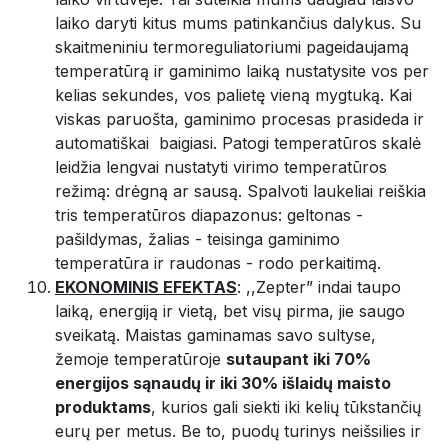
laiko daryti kitus mums patinkančius dalykus. Su
skaitmeniniu termoreguliatoriumi pageidaujamą
temperatūrą ir gaminimo laiką nustatysite vos per
kelias sekundes, vos palietę vieną mygtuką. Kai
viskas paruošta, gaminimo procesas prasideda ir
automatiškai baigiasi. Patogi temperatūros skalė
leidžia lengvai nustatyti virimo temperatūros
režimą: drėgną ar sausą. Spalvoti laukeliai reiškia
tris temperatūros diapazonus: geltonas -
pašildymas, žalias - teisinga gaminimo
temperatūra ir raudonas - rodo perkaitimą.
EKONOMINIS EFEKTAS
: ,,Zepter” indai taupo
laiką, energiją ir vietą, bet visų pirma, jie saugo
sveikatą. Maistas gaminamas savo sultyse,
žemoje temperatūroje
sutaupant iki 70%
energijos sąnaudų ir iki 30% išlaidų maisto
produktams
, kurios gali siekti iki kelių tūkstančių
eurų per metus. Be to, puodų turinys neišsilies ir