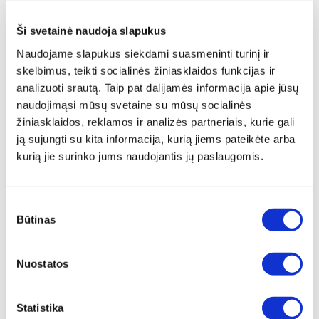
kur paprastai būna vėsiau nei puodo apačioje,
taigi susilietę su dangčiu garai kondensuojasi ir
Ši svetainė naudoja slapukus
nusileidžia žemyn, ant maisto produktų. Šis
Naudojame slapukus siekdami suasmeninti turinį ir
procesas be perstojo kartojasi, kol visiškai
skelbimus, teikti socialinės žiniasklaidos funkcijas ir
pagaminate patiekalą. „Zepter“ uždaro ciklo
analizuoti srautą. Taip pat dalijamės informacija apie jūsų
technologija užtikrina, kad visi maistingieji skysčiai
naudojimąsi mūsų svetaine su mūsų socialinės
liks puodo viduje ir apsaugos maisto produktus,
žiniasklaidos, reklamos ir analizės partneriais, kurie gali
nes juos virsite savo sultyse. „Zepter“ uždaro
ją sujungti su kita informacija, kurią jiems pateikėte arba
ciklo technologija – tai tikrai sveikas patiekalų
kurią jie surinko jums naudojantis jų paslaugomis.
gaminimo būdas, nenaudojant vandens ar riebalų,
be to, visuomet žemesnėje temperatūroje.
Pagamintas maistas atrodo gražiau, išlaiko
Sutikimo
spalvą, formą ir tekstūrą.
Būtinas
pasirinkimas
ZAC
:
Patentuotas „Zepter“ šilumą kaupiantis
Nuostatos
dugnas („ZAC“) pagamintas iš trijų metalo
sluoksnių – indukcinio, kaupiančiojo ir laidaus. Tai
yra pagrindinis „Zepter“ tinkamo sveikų patiekalų
Statistika