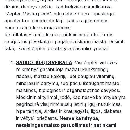
dizaino derinys reiškia, kad kiekviena smulkiausia
„Zepter Masterpiece“ indų detalė buvo rūpestingai
apgalvota ir pagaminta taip, kad jūs galėtumėte
naudotis moderniausiais indais.
Rezultatas yra modernūs funkciniai puodai, kurie
saugo Jūsų sveikatą ir pagamina skanų maistą. Dešimt
faktų, kodėl Zepter puodai yra pasaulio lyderiai:
SAUGO JŪSŲ SVEIKATĄ
: Visi Zepter virtuvės
reikmenys garantuoja mažiau kenksmingų
riebalų, mažiau kalorijų, bet daugiau vitaminų,
mineralų ir baltymų, tuo pačiu išsaugant maisto
maistines, biologines ir organoleptines savybes.
Medicininiai tyrimai įrodė, kad nesveika mityba yra
pagrindinė visų rimčiausių lėtinių ligų (nutukimas,
hipertenzija, širdies ir kraujagyslių ligos, diabetas
ir vėžys) priežastis.
Nesveika mityba,
neteisingas maisto paruošimas ir netinkami