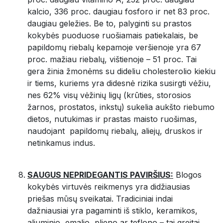
kalcio, 336 proc. daugiau fosforo ir net 83 proc.
daugiau geležies. Be to, palyginti su prastos
kokybės puoduose ruošiamais patiekalais, be
papildomų riebalų kepamoje veršienoje yra 67
proc. mažiau riebalų, vištienoje – 51 proc. Tai
gera žinia žmonėms su dideliu cholesterolio kiekiu
ir tiems, kuriems yra didesnė rizika susirgti vėžiu,
nes 62% visų vėžinių ligų (krūties, storosios
žarnos, prostatos, inkstų) sukelia aukšto riebumo
dietos, nutukimas ir prastas maisto ruošimas,
naudojant papildomų riebalų, aliejų, druskos ir
netinkamus indus.
SAUGUS NEPRIDEGANTIS PAVIRŠIUS:
Blogos
kokybės virtuvės reikmenys yra didžiausias
priešas mūsų sveikatai. Tradiciniai indai
dažniausiai yra pagaminti iš stiklo, keramikos,
aliuminio, emalio, plieno ar teflono – tai greitai