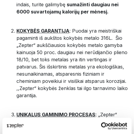
indais, turite galimybę
sumažinti daugiau nei
6000 suvartojamų kalorijų per mėnesį.
KOKYBĖS GARANTIJA
: Puodai yra meistriškai
pagaminti iš aukštos kokybės metalo 316L. Šio
„Zepter“ aukščiausios kokybės metalo gamyba
kainuoja 50 proc. daugiau nei nerūdijančio plieno
18/10, bet toks metalas yra itin vertingas ir
patvarus. Šis išskirtinis metalas yra ekologiškas,
nesunaikinamas, atsparesnis fiziniam ir
cheminiam poveikiui ir visiškai atsparus korozijai.
,,Zepter“ kokybės ženklas tai ilgo tarnavimo laiko
garantija.
UNIKALUS GAMINIMO PROCESAS
: „Zepter“
uždaras ciklas yra procesas, per kurį iš maisto
produktų išsiskiriantys garai puode kyla aukštyn,