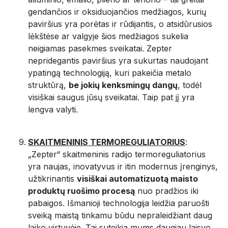
gendančios ir oksiduojančios medžiagos, kurių
paviršius yra porėtas ir rūdijantis, o atsidūrusios
lėkštėse ar valgyje šios medžiagos sukelia
neigiamas pasekmes sveikatai. Zepter
nepridegantis paviršius yra sukurtas naudojant
ypatingą technologiją, kuri pakeičia metalo
struktūrą,
be jokių kenksmingų dangų
, todėl
visiškai saugus jūsų sveikatai. Taip pat jį yra
lengva valyti.
SKAITMENINIS TERMOREGULIATORIUS
:
„Zepter“ skaitmeninis radijo termoreguliatorius
yra naujas, inovatyvus ir itin modernus įrenginys,
užtikrinantis
visiškai automatizuotą maisto
produktų ruošimo procesą
nuo pradžios iki
pabaigos. Išmanioji technologija leidžia paruošti
sveiką maistą tinkamu būdu nepraleidžiant daug
laiko virtuvėje. Tai suteikia mums daugiau laisvo