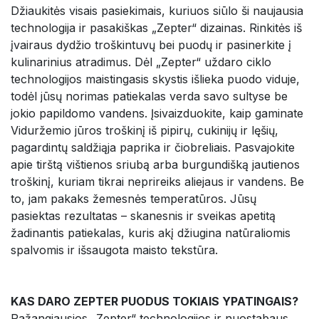
Džiaukitės visais pasiekimais, kuriuos siūlo ši naujausia
technologija ir pasakiškas „Zepter“ dizainas. Rinkitės iš
įvairaus dydžio troškintuvų bei puodų ir pasinerkite į
kulinarinius atradimus. Dėl „Zepter“ uždaro ciklo
technologijos maistingasis skystis išlieka puodo viduje,
todėl jūsų norimas patiekalas verda savo sultyse be
jokio papildomo vandens. Įsivaizduokite, kaip gaminate
Viduržemio jūros troškinį iš pipirų, cukinijų ir lęšių,
pagardintų saldžiąja paprika ir čiobreliais. Pasvajokite
apie tirštą vištienos sriubą arba burgundišką jautienos
troškinį, kuriam tikrai neprireiks aliejaus ir vandens. Be
to, jam pakaks žemesnės temperatūros. Jūsų
pasiektas rezultatas – skanesnis ir sveikas apetitą
žadinantis patiekalas, kuris akį džiugina natūraliomis
spalvomis ir išsaugota maisto tekstūra.
KAS DARO ZEPTER PUODUS TOKIAIS YPATINGAIS?
Pažangiausios „Zepter“ technologijos ir nuostabaus