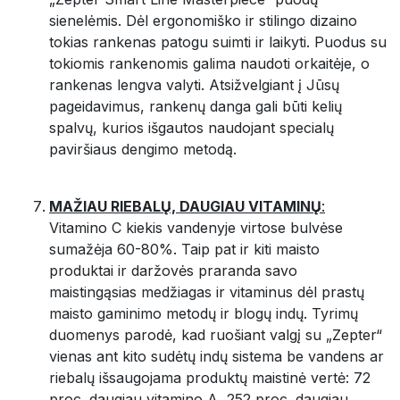
sienelėmis. Dėl ergonomiško ir stilingo dizaino
tokias rankenas patogu suimti ir laikyti. Puodus su
tokiomis rankenomis galima naudoti orkaitėje, o
rankenas lengva valyti. Atsižvelgiant į Jūsų
pageidavimus, rankenų danga gali būti kelių
spalvų, kurios išgautos naudojant specialų
paviršiaus dengimo metodą.
MAŽIAU RIEBALŲ, DAUGIAU VITAMINŲ
:
Vitamino C kiekis vandenyje virtose bulvėse
sumažėja 60-80%. Taip pat ir kiti maisto
produktai ir daržovės praranda savo
maistingąsias medžiagas ir vitaminus dėl prastų
maisto gaminimo metodų ir blogų indų. Tyrimų
duomenys parodė, kad ruošiant valgį su „Zepter“
vienas ant kito sudėtų indų sistema be vandens ar
riebalų išsaugojama produktų maistinė vertė: 72
proc. daugiau vitamino A, 252 proc. daugiau