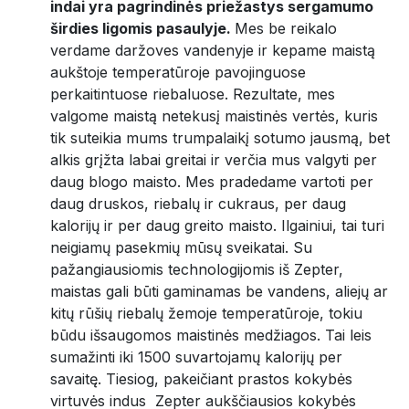
indai yra pagrindinės priežastys sergamumo
širdies ligomis pasaulyje.
Mes be reikalo
verdame daržoves vandenyje ir kepame maistą
aukštoje temperatūroje pavojinguose
perkaitintuose riebaluose. Rezultate, mes
valgome maistą netekusį maistinės vertės, kuris
tik suteikia mums trumpalaikį sotumo jausmą, bet
alkis grįžta labai greitai ir verčia mus valgyti per
daug blogo maisto. Mes pradedame vartoti per
daug druskos, riebalų ir cukraus, per daug
kalorijų ir per daug greito maisto. Ilgainiui, tai turi
neigiamų pasekmių mūsų sveikatai. Su
pažangiausiomis technologijomis iš Zepter,
maistas gali būti gaminamas be vandens, aliejų ar
kitų rūšių riebalų žemoje temperatūroje, tokiu
būdu išsaugomos maistinės medžiagos. Tai leis
sumažinti iki 1500 suvartojamų kalorijų per
savaitę. Tiesiog, pakeičiant prastos kokybės
virtuvės indus Zepter aukščiausios kokybės