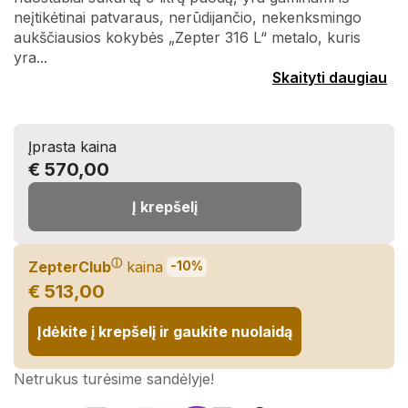
neįtikėtinai patvaraus, nerūdijančio, nekenksmingo
aukščiausios kokybės „Zepter 316 L“ metalo, kuris
yra...
Skaityti daugiau
Įprasta kaina
€ 570,00
Į krepšelį
ⓘ
ZepterClub
kaina
-10%
€ 513,00
Įdėkite į krepšelį ir gaukite nuolaidą
Netrukus turėsime sandėlyje!