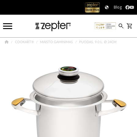
Blog
COOKART®
MAISTO GAMINIMAS
PUODAS, 9.0 L, Ø 24CM