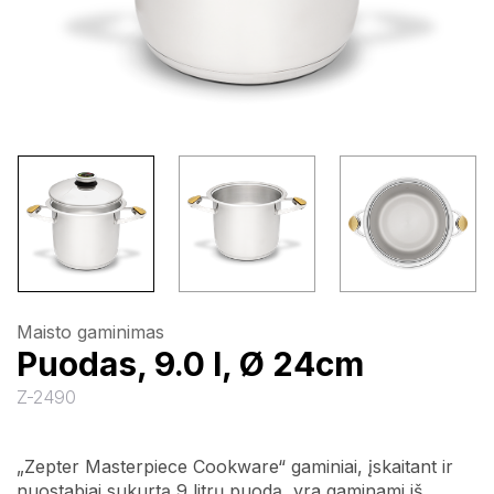
Maisto gaminimas
Puodas, 9.0 l, Ø 24cm
Z-2490
„Zepter Masterpiece Cookware“ gaminiai, įskaitant ir
nuostabiai sukurtą 9 litrų puodą, yra gaminami iš