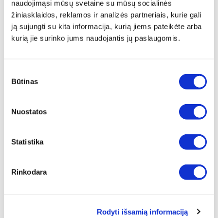
naudojimąsi mūsų svetaine su mūsų socialinės
ⓘ
ZepterClub
kaina
žiniasklaidos, reklamos ir analizės partneriais, kurie gali
Prisijunkite ir pirkite
nuo -5% iki -40%
ją sujungti su kita informacija, kurią jiems pateikėte arba
kurią jie surinko jums naudojantis jų paslaugomis.
Sutikimo
Būtinas
pasirinkimas
Nuostatos
Statistika
Rinkodara
SIURBIMO RANKENĖLĖ
Rodyti išsamią informaciją