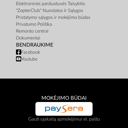
Elektroninės parduotuvės Taisyklės
"ZepterClub" Nuostatos ir Sąlygos
Pristatymo sąlygos ir mokėjimo būdas
Privatumo Politika
Remonto centrai
Dokumentai
BENDRAUKIME
Facebook
Youtube
MOKĖJIMO BŪDAI
Gauti sąskaitą apmokėjimui el. paštu