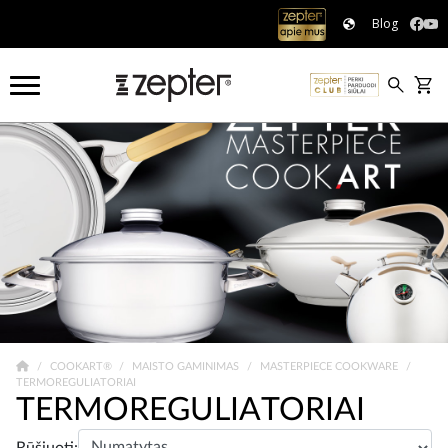
Blog
COOKART®
MAISTO GAMINIMAS
MASTERPIECE COOKWARE
TERMOREGULIATORIAI
TERMOREGULIATORIAI
Rūšiuoti: