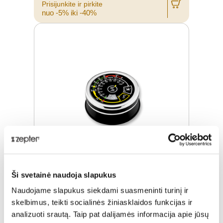
Prisijunkite ir pirkite
nuo -5% iki -40%
Ši svetainė naudoja slapukus
TEMPERATŪROS REGULIATORIUS
Naudojame slapukus siekdami suasmeninti turinį ir
skelbimus, teikti socialinės žiniasklaidos funkcijas ir
Įprasta kaina
€ 63,00
analizuoti srautą. Taip pat dalijamės informacija apie jūsų