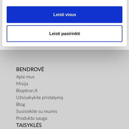
Įprasta kaina
€ 6,00
ⓘ
ZepterClub
kaina
Leisti visus
Prisijunkite ir pirkite
nuo -5% iki -40%
Leisti pasirinkti
BENDROVĖ
Apie mus
Misija
Bioptron.lt
Užsisakykite pristatymą
Blog
Susisiekite su mumis
Produkto sauga
TAISYKLĖS