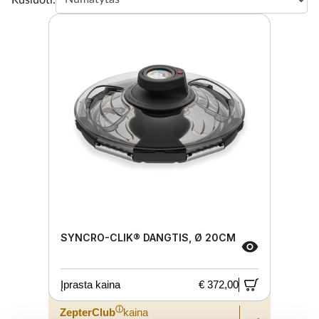
SYNCRO-CLIK® DANGTIS, Ø 20CM
Įprasta kaina
€ 372,00
ⓘ
ZepterClub
kaina