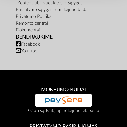
"ZepterClub" Nuostatos ir Sąlygos
Pristatymo sąlygos ir mokėjimo būdas
Privatumo Politika
Remonto centrai
Dokumentai
BENDRAUKIME
Facebook
Youtube
MOKĖJIMO BŪDAI
Gauti sąskaitą apmokėjimui el. paštu
PRISTATYMO PASIRINKIMAS