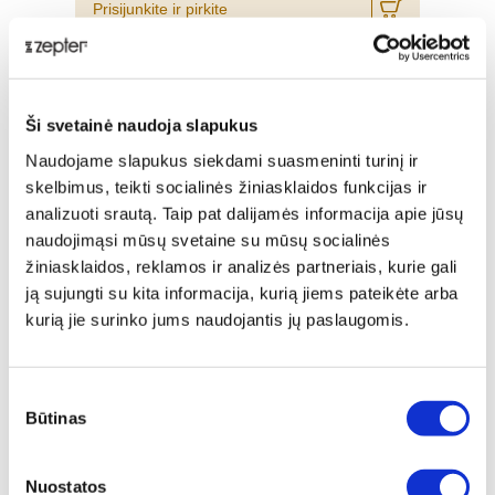
Prisijunkite ir pirkite
nuo -5% iki -40%
Ši svetainė naudoja slapukus
Naudojame slapukus siekdami suasmeninti turinį ir
skelbimus, teikti socialinės žiniasklaidos funkcijas ir
analizuoti srautą. Taip pat dalijamės informacija apie jūsų
naudojimąsi mūsų svetaine su mūsų socialinės
žiniasklaidos, reklamos ir analizės partneriais, kurie gali
ją sujungti su kita informacija, kurią jiems pateikėte arba
kurią jie surinko jums naudojantis jų paslaugomis.
Sutikimo
SYNCRO-CLIK® DANGTIS, Ø 24CM
Būtinas
pasirinkimas
Įprasta kaina
€ 414,00
Nuostatos