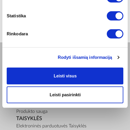
ⓘ
ZepterClub
kaina
Prisijunkite ir pirkite
nuo -5% iki -40%
Statistika
Rinkodara
Rodyti išsamią informaciją
BENDROVĖ
Apie mus
Leisti visus
Misija
Bioptron.lt
Užsisakykite pristatymą
Leisti pasirinkti
Blog
Susisiekite su mumis
Produkto sauga
TAISYKLĖS
Elektroninės parduotuvės Taisyklės