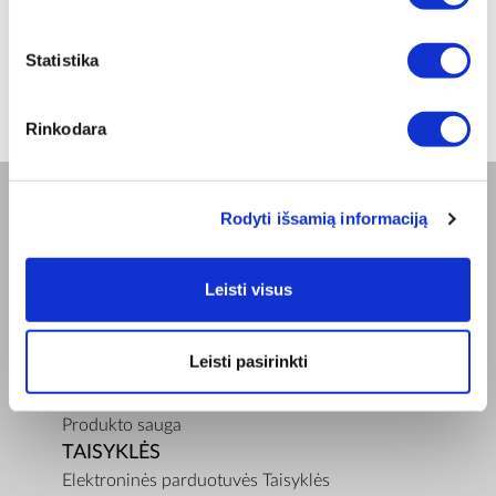
ⓘ
ZepterClub
kaina
Prisijunkite ir pirkite
nuo -5% iki -40%
Statistika
Rinkodara
Rodyti išsamią informaciją
BENDROVĖ
Apie mus
Leisti visus
Misija
Bioptron.lt
Užsisakykite pristatymą
Leisti pasirinkti
Blog
Susisiekite su mumis
Produkto sauga
TAISYKLĖS
Elektroninės parduotuvės Taisyklės