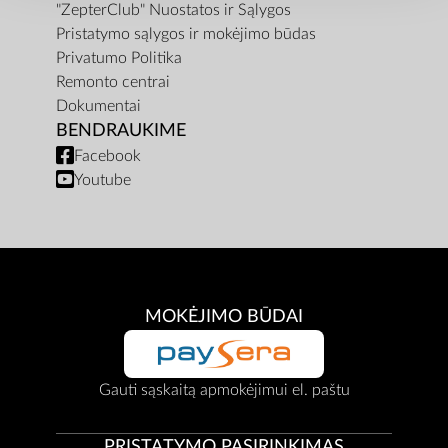
"ZepterClub" Nuostatos ir Sąlygos
Pristatymo sąlygos ir mokėjimo būdas
Privatumo Politika
Remonto centrai
Dokumentai
BENDRAUKIME
Facebook
Youtube
MOKĖJIMO BŪDAI
Gauti sąskaitą apmokėjimui el. paštu
PRISTATYMO PASIRINKIMAS