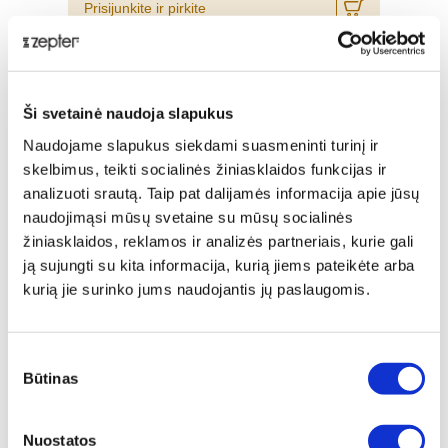
Prisijunkite ir pirkite
nuo -5% iki -40%
Ši svetainė naudoja slapukus
Naudojame slapukus siekdami suasmeninti turinį ir
skelbimus, teikti socialinės žiniasklaidos funkcijas ir
analizuoti srautą. Taip pat dalijamės informacija apie jūsų
naudojimąsi mūsų svetaine su mūsų socialinės
žiniasklaidos, reklamos ir analizės partneriais, kurie gali
ją sujungti su kita informacija, kurią jiems pateikėte arba
kurią jie surinko jums naudojantis jų paslaugomis.
Sutikimo
GRILIS 3,0 L, 28CM
Būtinas
pasirinkimas
Įprasta kaina
€ 565,00
Nuostatos