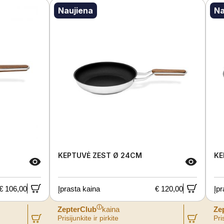
Naujiena
Na
KEPTUVĖ ZEST Ø 24CM
KE
€ 106,00
Įprasta kaina
€ 120,00
Įpr
ⓘ
ZepterClub
kaina
Ze
Prisijunkite ir pirkite
Pris