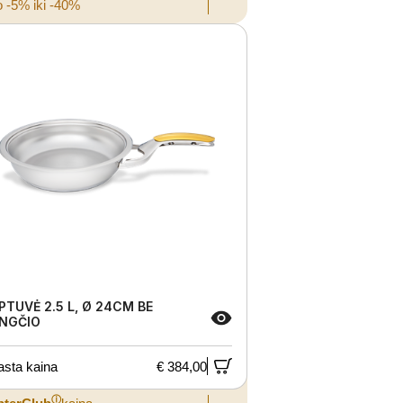
 -5% iki -40%
PTUVĖ 2.5 L, Ø 24CM BE
NGČIO
asta kaina
€ 384,00
ⓘ