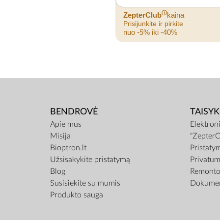
ⓘ
ZepterClub
kaina
Prisijunkite ir pirkite
nuo -5% iki -40%
BENDROVĖ
TAISYK
Apie mus
Elektron
Misija
"ZepterC
Bioptron.lt
Pristaty
Užsisakykite pristatymą
Privatum
Blog
Remonto 
Susisiekite su mumis
Dokumen
Produkto sauga