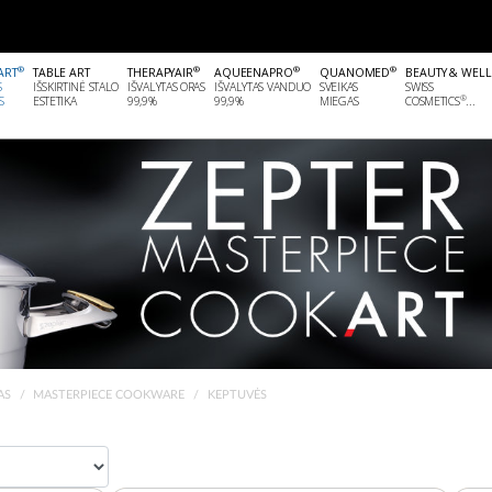
®
®
®
®
ART
TABLE ART
THERAPYAIR
AQUEENAPRO
QUANOMED
BEAUTY & WEL
S
IŠSKIRTINĖ STALO
IŠVALYTAS ORAS
IŠVALYTAS VANDUO
SVEIKAS
SWISS
®
S
ESTETIKA
99,9%
99,9%
MIEGAS
COSMETICS
...
AS
MASTERPIECE COOKWARE
KEPTUVĖS