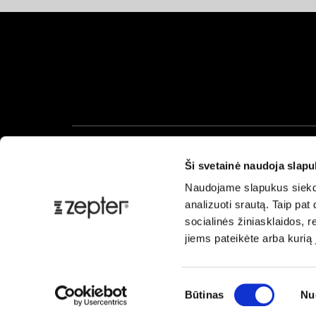
Ši svetainė naudoja slap
Naudojame slapukus siekdam
analizuoti srautą. Taip pa
socialinės žiniasklaidos, re
jiems pateikėte arba kurią
Sutikimo
Būtinas
Nu
pasirinkimas