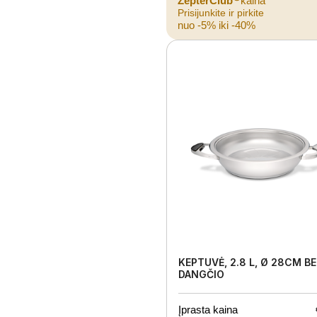
ZepterClub
kaina
Prisijunkite ir pirkite
nuo -5% iki -40%
KEPTUVĖ, 2.8 L, Ø 28CM BE
DANGČIO
Įprasta kaina