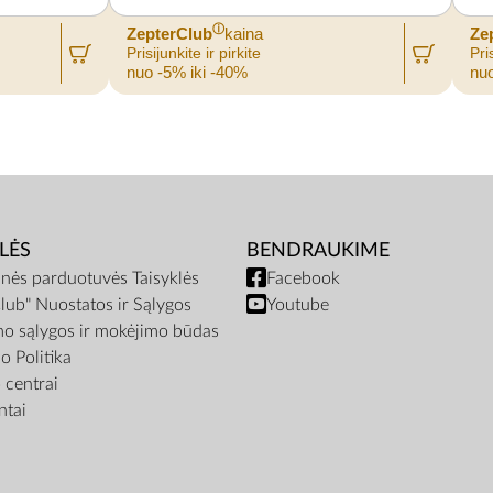
ⓘ
ZepterClub
kaina
Ze
Prisijunkite ir pirkite
Pris
nuo -5% iki -40%
nuo
LĖS
BENDRAUKIME
inės parduotuvės Taisyklės
Facebook
lub" Nuostatos ir Sąlygos
Youtube
mo sąlygos ir mokėjimo būdas
o Politika
centrai
tai