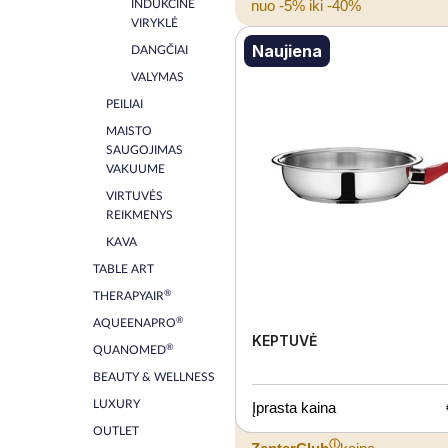
nuo -5% iki -40%
INDUKCINĖ
VIRYKLĖ
Naujiena
DANGČIAI
VALYMAS
PEILIAI
MAISTO
SAUGOJIMAS
VAKUUME
VIRTUVĖS
REIKMENYS
KAVA
TABLE ART
®
THERAPYAIR
®
AQUEENAPRO
KEPTUVĖ
®
QUANOMED
BEAUTY & WELLNESS
LUXURY
Įprasta kaina
OUTLET
ⓘ