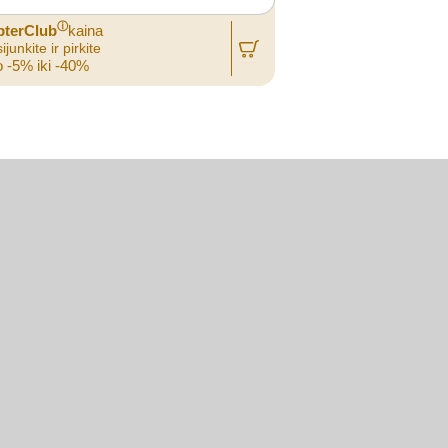
ⓘ
pterClub
kaina
ijunkite ir pirkite
 -5% iki -40%