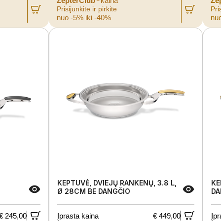
ZepterClub
kaina
Ze
Prisijunkite ir pirkite
Pris
nuo -5% iki -40%
nuo
KEPTUVĖ, DVIEJŲ RANKENŲ, 3.8 L,
KE
Ø 28CM BE DANGČIO
DA
€ 245,00
Įprasta kaina
€ 449,00
Įpr