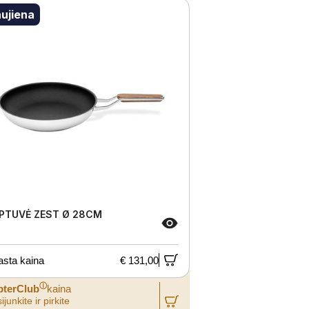
ujiena
PTUVĖ ZEST Ø 28CM
asta kaina
€ 131,00
ⓘ
pterClub
kaina
ijunkite ir pirkite