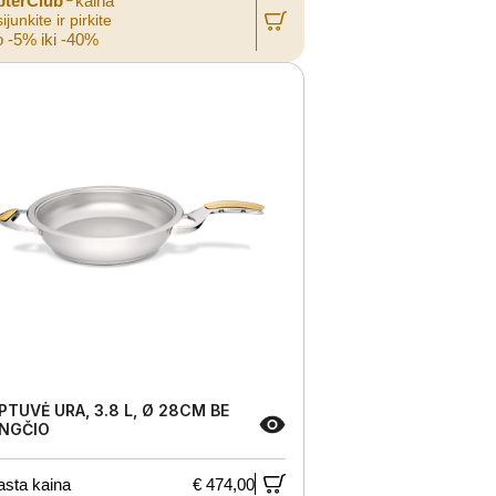
pterClub
kaina
ijunkite ir pirkite
 -5% iki -40%
PTUVĖ URA, 3.8 L, Ø 28CM BE
NGČIO
asta kaina
€ 474,00