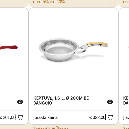
nuo -5% iki -40%
nuo
KEPTUVĖ, 1.6 L, Ø 20CM BE
KE
DANGČIO
DA
€ 261,00
Įprasta kaina
€ 328,00
Įpr
ⓘ