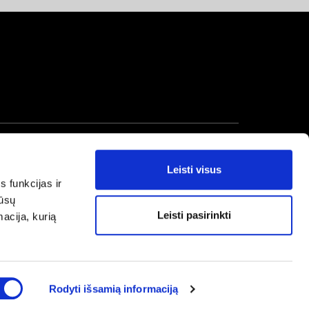
Leisti visus
s funkcijas ir
mūsų
Leisti pasirinkti
macija, kurią
Rodyti išsamią informaciją