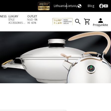
Lithuania
Lietuvių
Blog
LNESS
LUXURY
OUTLET
STYLE
NUO -5%
ACCESSORIES ...
IKI -60%
Prisijunkite