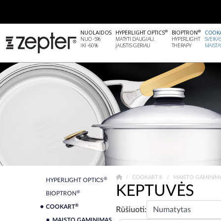
®
®
NUOLAIDOS
HYPERLIGHT OPTICS
BIOPTRON
COOK
NUO -5%
MATYTI DAUGIAU.
HYPERLIGHT
SVEIKA
IKI -60%
JAUSTIS GERIAU
THERAPY
MAISTA
COOKART®
MAISTO GAMINIM
®
HYPERLIGHT OPTICS
KEPTUVĖS
®
BIOPTRON
®
COOKART
Rūšiuoti:
MAISTO GAMINIMAS