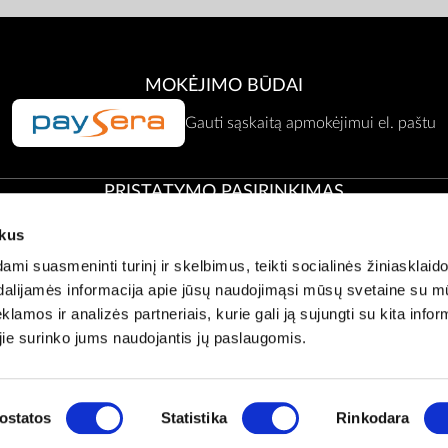
MOKĖJIMO BŪDAI
Gauti sąskaitą apmokėjimui el. paštu
PRISTATYMO PASIRINKIMAS
ukus
Atsiėmimas Zepter atstovybėje
i suasmeninti turinį ir skelbimus, teikti socialinės žiniasklaido
t dalijamės informacija apie jūsų naudojimąsi mūsų svetaine su 
klamos ir analizės partneriais, kurie gali ją sujungti su kita infor
Klientų aptarnavimas:
office@zepter.lt
;
Tel:
0 800 00001, (05) 2636121
 jie surinko jums naudojantis jų paslaugomis.
© Copyright by
Zepter IT
ostatos
Statistika
Rinkodara