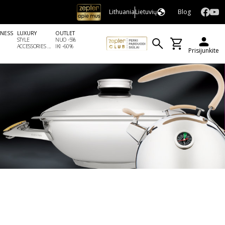
Lithuania
Lietuvių
Blog
LNESS
LUXURY
OUTLET
STYLE
NUO -5%
ACCESSORIES ...
IKI -60%
Prisijunkite