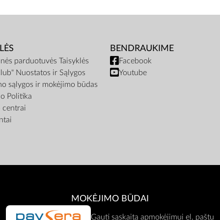
LĖS
BENDRAUKIME
inės parduotuvės Taisyklės
Facebook
lub" Nuostatos ir Sąlygos
Youtube
mo sąlygos ir mokėjimo būdas
o Politika
centrai
tai
MOKĖJIMO BŪDAI
Gauti sąskaitą apmokėjimui el. paštu