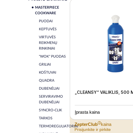
MASTERPIECE
COOKWARE
PUODAI
KEPTUVĖS
VIRTUVĖS
REIKMENŲ
RINKINIAI
"WOK" PUODAS
GRILIAI
KOŠTUVAI
QUADRA
DUBENĖLIAI
„CLEANSY“ VALIKLIS, 500 
SERVIRAVIMO
DUBENĖLIAI
SYNCRO-CLIK
Įprasta kaina
TARKOS
ⓘ
ZepterClub
kaina
TERMOREGULIATORIAI
Prisijunkite ir pirkite