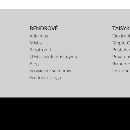
BENDROVĖ
TAISYK
Apie mus
Elektron
Misija
"ZepterC
Bioptron.lt
Pristaty
Užsisakykite pristatymą
Privatum
Blog
Remonto 
Susisiekite su mumis
Dokumen
Produkto sauga