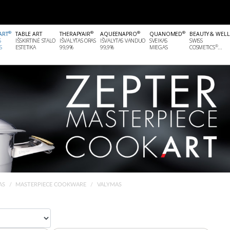
®
®
®
®
ART
TABLE ART
THERAPYAIR
AQUEENAPRO
QUANOMED
BEAUTY & WEL
S
IŠSKIRTINĖ STALO
IŠVALYTAS ORAS
IŠVALYTAS VANDUO
SVEIKAS
SWISS
®
S
ESTETIKA
99,9%
99,9%
MIEGAS
COSMETICS
...
AS
MASTERPIECE COOKWARE
VALYMAS