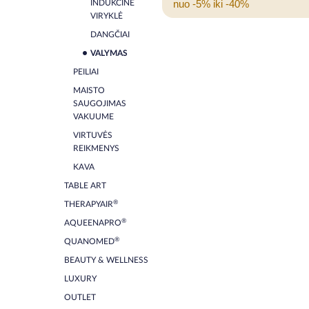
nuo -5% iki -40%
INDUKCINĖ
VIRYKLĖ
DANGČIAI
VALYMAS
PEILIAI
MAISTO
SAUGOJIMAS
VAKUUME
VIRTUVĖS
REIKMENYS
KAVA
TABLE ART
®
THERAPYAIR
®
AQUEENAPRO
®
QUANOMED
BEAUTY & WELLNESS
LUXURY
OUTLET