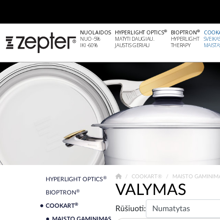
®
®
NUOLAIDOS
HYPERLIGHT OPTICS
BIOPTRON
COOK
NUO -5%
MATYTI DAUGIAU.
HYPERLIGHT
SVEIKA
IKI -60%
JAUSTIS GERIAU
THERAPY
MAISTA
COOKART®
MAISTO GAMINIM
®
HYPERLIGHT OPTICS
VALYMAS
®
BIOPTRON
®
COOKART
Rūšiuoti:
MAISTO GAMINIMAS