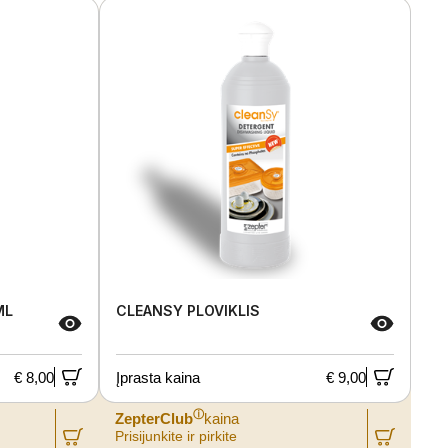
ML
CLEANSY PLOVIKLIS
€ 8,00
Įprasta kaina
€ 9,00
ⓘ
ZepterClub
kaina
Prisijunkite ir pirkite