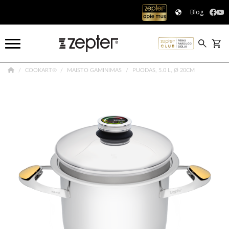
Blog
COOKART®
MAISTO GAMINIMAS
PUODAS, 5.0 L, Ø 20CM