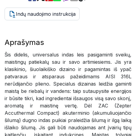
Indų naudojimo instrukcija
Aprašymas
Šis didelis, universalus indas leis pasigaminti sveikų,
maistingų patiekalų sau ir savo artimiesiems. Jis yra
klasikinio, šiuolaikiško dizaino ir pagamintas iš ypač
patvaraus ir atsparaus pažeidimams AISI 316L
nerūdijančio plieno. Specialus dizainas leidžia gaminti
maistą be riebalų ir vandens: taip sutaupysite energijos
ir būsite tikri, kad ingredientai išsaugos visą savo skonį,
aromatą ir maistinę vertę. Dėl ZAC (Zepter
Accuthermal Compact) akuterminio (akumuliuojančio
šilumą) dugno indas puikiai praleidžia šilumą ir ilgą laiką
išlaiko šilumą. Jis gali būti naudojamas ant įvairių tipų
kaitlenčių, įskaitant indukcines. Maistas tolygiai