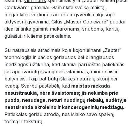
sistemą.
Vienintelis
spendimas yra „Zepter Masterpiece
Cookware“ gaminiai. Gaminkite sveiką maistą,
mėgaukitės vertingu racionu ir gyvenkite ilgesnį ir
aktyvesnį gyvenimą. Gilūs „Master Cookware“ puodai
idealiai tinka gaminti makaronams, sriuboms, kariui,
guliašui ir kitiems patiekalams.
Su naujausiais atradimais koja kojon einanti „Zepter“
technologija ir pačios geriausios bei brangiausios
medžiagos užtikrina, kad skaniai paruoštas patiekalas
jus apdovanotų išsaugotais vitaminais, mineralais ir
baltymais. Taip pat būtų išlaikęs natūralų skonį bei
kvapą. Svarbu pastebėti, kad
maistas niekada
nesusitraukia, nėra švaistomas; jis nekimba prie
puodo, nesudega, neturi nuodingų riebalų, sudėtyje
neatsiranda akroleino ir kancerogeninių medžiagų
.
Patiekalas geriau atrodo, nes išlaiko savo spalvą,
formą ir tekstūrą.