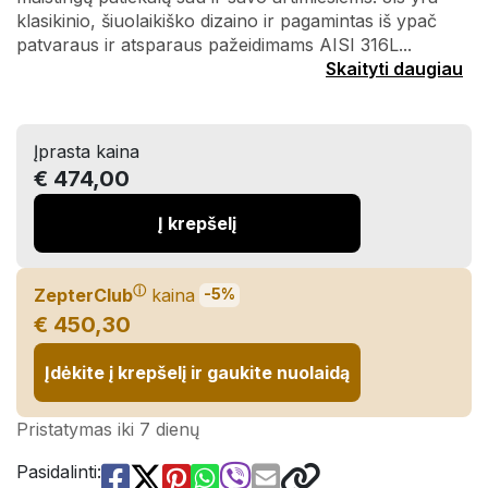
klasikinio, šiuolaikiško dizaino ir pagamintas iš ypač
patvaraus ir atsparaus pažeidimams AISI 316L...
Skaityti daugiau
Įprasta kaina
€ 474,00
Į krepšelį
ⓘ
ZepterClub
kaina
-5%
€ 450,30
Įdėkite į krepšelį ir gaukite nuolaidą
Pristatymas iki 7 dienų
Pasidalinti: