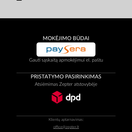
MOKĖJIMO BŪDAI
Gauti sąskaitą apmokėjimui el. paštu
PRISTATYMO PASIRINKIMAS
Atsiėmimas Zepter atstovybėje
Klientų aptarnavimas:
office@zepter.lt