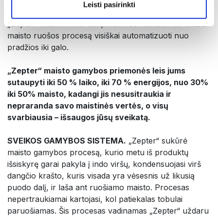
dugnas prispaudžiamas 2000 tonų jėga (be klijų ar
Leisti pasirinkti
litavimo), todėl yra be galo patvarus ir kompaktiškas. O
„Zepter“ skaitmeninis temperatūros indikatorius leidžia
maisto ruošos procesą visiškai automatizuoti nuo
pradžios iki galo.
„Zepter“ maisto gamybos priemonės leis jums
sutaupyti iki 50 % laiko, iki 70 % energijos, nuo 30%
iki 50% maisto, kadangi jis nesusitraukia ir
nepraranda savo maistinės vertės, o visų
svarbiausia – išsaugos jūsų sveikatą.
SVEIKOS GAMYBOS SISTEMA.
„Zepter“ sukūrė
maisto gamybos procesą, kurio metu iš produktų
išsiskyrę garai pakyla į indo viršų, kondensuojasi virš
dangčio krašto, kuris visada yra vėsesnis už likusią
puodo dalį, ir laša ant ruošiamo maisto. Procesas
nepertraukiamai kartojasi, kol patiekalas tobulai
paruošiamas. Šis procesas vadinamas „Zepter“ uždaru