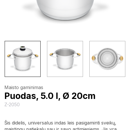
Maisto gaminimas
Puodas, 5.0 l, Ø 20cm
Z-2050
Šis didelis, universalus indas leis pasigaminti sveikų,
maistingų patiekalų sau ir savo artimiesiems. Jis yra