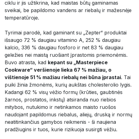
ciklu ir jis užtikrina, kad maistas būtų gaminamas
sveikai, be papildomo vandens ar riebalų ir mažesnėje
temperatūroje.
Tyrimai parodė, kad gaminant su „Zepter“ produktai
išsaugo 72 % daugiau vitamino A, 252 % daugiau
kalcio, 336 % daugiau fosforo ir net 83 % daugiau
geležies nei maistą ruošiant įprastomis priemonėmis.
Buvo atrasta, kad
kepant su „Masterpiece
Cookware“ veršienoje lieka 67 % mažiau, o
vištienoje 51 % mažiau riebalų nei būna įprastai
. Tai
puiki žinia žmonėms, kurių aukštas cholesterolio lygis.
Kadangi 62 % visų vėžio formų (krūties, gaubtinės
žarnos, prostatos, inkstų) atsiranda nuo riebios
mitybos, nutukimo ir netinkamos maisto ruošos
naudojant papildomus riebalus, aliejų, druską ir normų
neatitinkančius gamybos reikmenis - ši naujiena
pradžiugins ir tuos, kurie rizikuoja susirgti vėžiu.