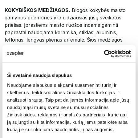
KOKYBIŠKOS MEDŽIAGOS.
Blogos kokybės maisto
gamybos priemonės yra didžiausias jūsų sveikatos
priešas. Įprastiems maisto ruošos indams gaminti
paprastai naudojama keramika, stiklas, aliuminis,
teflonas, lengvas plienas ar emalė. Šios medžiagos
greitai oksiduojasi ir rūdija; maistas greitai sudega.
Tyrimai įrodė, kad nekimbančios dangos ir panašios
medžiagos, kuriomis indo paviršius dengiamas klijavimo
būdu, turi vėžį sukeliančių savybių.
„
Zepter“ maisto
Ši svetainė naudoja slapukus
ruošos priemonės gaminamos be pavojingų
medžiagų ir dangų
, o nekibus paviršius išgaunamas
Naudojame slapukus siekdami suasmeninti turinį ir
taikant specialią technologiją, kuri pakeičia metalo
skelbimus, teikti socialinės žiniasklaidos funkcijas ir
struktūrą ir yra visiškai saugi jūsų sveikatai. Gilūs
analizuoti srautą. Taip pat dalijamės informacija apie jūsų
„Master Cookware“ puodai gaminami iš aukščiausios
naudojimąsi mūsų svetaine su mūsų socialinės
kokybės „Zepter 316L“ metalo, kurį pagaminti kainuoja
žiniasklaidos, reklamos ir analizės partneriais, kurie gali
bent 50 % brangiau nei nerūdijantį 18/10 plieną ir kuris
ją sujungti su kita informacija, kurią jiems pateikėte arba
yra žymiai vertingesnis ir neįtikėtinai patvarus. Šis
kurią jie surinko jums naudojantis jų paslaugomis.
analogų neturintis metalas nekenkia aplinkai, yra