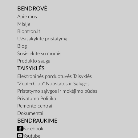
BENDROVĖ
Apie mus
Misija
Bioptron.lt
Užsisakykite pristatymą
Blog
Susisiekite su mumis
Produkto sauga
TAISYKLĖS
Elektroninės parduotuvės Taisyklės
"ZepterClub" Nuostatos ir Sąlygos
Pristatymo sąlygos ir mokėjimo būdas
Privatumo Politika
Remonto centrai
Dokumentai
BENDRAUKIME
Facebook
Youtube