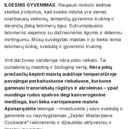
ILGESNIS GYVENIMAS.
Naujausi mokslo leidiniai
skelbia įrodymus, kad sveika mityba yra vienas
svarbiausių veiksnių, lemiančių gyvenimo trukmę ir
darančių įtaką telomerų ilgiui. Sutrumpėjusios
telomeros siejamos su dažnesnėmis ligomis ir didesniu
mirtingumu. Mūsų suvalgytas maistas ir jo kiekis lemia
telomerų būklę, sveikatą ir gyvenimo trukmę.
Virti daržoves vandenyje nėra jokio reikalo. Tai
sunaikina jų maistinę ir biologinę vertę.
Nėra jokių
priežasčių kepinti maistą aukštoje temperatūroje
pavojingai perkaitusiuose riebaluose, kuriuose
gaminasi transriebalų rūgštys ir akroleinas – ypač
nuodinga rudos spalvos degi kancerogeninė
medžiaga, kuri lieka vartojamame maiste.
Apsispręskite
teisingai – investuokite į savo sveikatą ir
gaminkite su neprilygstamais „Zepter Masterpiece
Cookware“ reikmenimis ir džiaukitės aktyvesniu ir