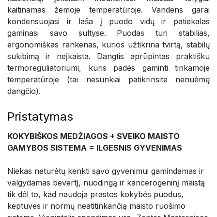
kaitinamas žemoje temperatūroje. Vandens garai
kondensuojasi ir laša į puodo vidų ir patiekalas
gaminasi savo sultyse. Puodas turi stabilias,
ergonomiškas rankenas, kurios užtikrina tvirtą, stabilų
sukibimą ir neįkaista. Dangtis aprūpintas praktišku
termoreguliatoriumi, kuris padės gaminti tinkamoje
temperatūroje (tai nesunkiai patikrinsite nenuėmę
dangčio).
Pristatymas
KOKYBIŠKOS MEDŽIAGOS + SVEIKO MAISTO
GAMYBOS SISTEMA = ILGESNIS GYVENIMAS
Niekas neturėtų kenkti savo gyvenimui gamindamas ir
valgydamas bevertį, nuodingą ir kancerogeninį maistą
tik dėl to, kad naudoja prastos kokybės puodus,
keptuves ir normų neatitinkančią maisto ruošimo