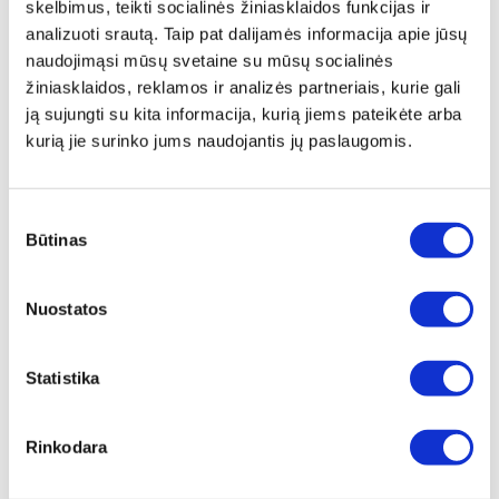
termokontrolieriams taip pat taikoma 24
skelbimus, teikti socialinės žiniasklaidos funkcijas ir
mėnesių garantija. Nedėkite Zepter
analizuoti srautą. Taip pat dalijamės informacija apie jūsų
termokontrolierį į orkaitę, indaplovę ar ant
naudojimąsi mūsų svetaine su mūsų socialinės
karštų paviršių ir nelaikykite aukštoje
žiniasklaidos, reklamos ir analizės partneriais, kurie gali
temperatūroje. Plastikinėms dalims
suteikiama 24 mėnesių garantija. Nedėkite jų į
ją sujungti su kita informacija, kurią jiems pateikėte arba
orkaitę ir nelaikykite aukštoje temperatūroje.
kurią jie surinko jums naudojantis jų paslaugomis.
Zepter suteikia garantiją visų savo gaminių
paauksavimui. Ši garantija netaikoma:
estetiniams pakitimams, atsiradusiems dėl
Sutikimo
įprasto nusidėvėjimo, kurie neturi įtakos
Būtinas
pasirinkimas
gaminio veikimui, ir žalai, atsiradusioms dėl
netinkamo gaminio naudojimo. Norint
pasinaudoti garantija, reikia turėti pirkimo
Nuostatos
dokumento originalą, prašome jį išsaugoti.
BENDRAS SVORIS [KG]
Statistika
2,5
Rinkodara
GRYNASIS SVORIS [KG]
1,95