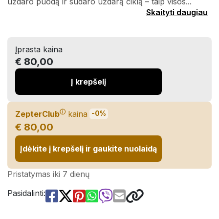
uždaro puodą ir sudaro uždarą ciklą – taip visos...
Skaityti daugiau
Įprasta kaina
€ 80,00
Į krepšelį
ⓘ
ZepterClub
kaina
-0%
€ 80,00
Įdėkite į krepšelį ir gaukite nuolaidą
Pristatymas iki 7 dienų
Pasidalinti: