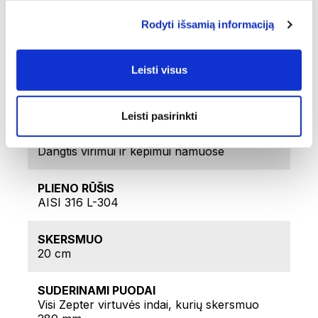
GAMINTOJAS
Rodyti išsamią informaciją
Menfi Industria S.p.A. Via Sibilla Aleramo, 13
- 20092 Cinisello Balsamo (MI) - Italija
Leisti visus
PAGAMINTA
Italija
Leisti pasirinkti
PRITAIKYMAS
Dangtis virimui ir kepimui namuose
PLIENO RŪŠIS
AISI 316 L-304
SKERSMUO
20 cm
SUDERINAMI PUODAI
Visi Zepter virtuvės indai, kurių skersmuo