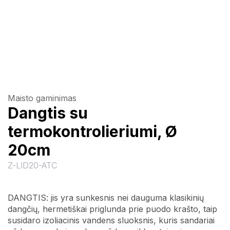
Maisto gaminimas
Dangtis su
termokontrolieriumi, Ø
20cm
Z-LID20-ATC
DANGTIS: jis yra sunkesnis nei dauguma klasikinių
dangčių, hermetiškai priglunda prie puodo krašto, taip
susidaro izoliacinis vandens sluoksnis, kuris sandariai