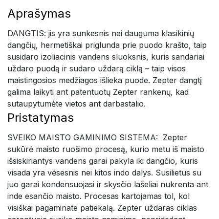
Aprašymas
DANGTIS: jis yra sunkesnis nei dauguma klasikinių
dangčių, hermetiškai priglunda prie puodo krašto, taip
susidaro izoliacinis vandens sluoksnis, kuris sandariai
uždaro puodą ir sudaro uždarą ciklą – taip visos
maistingosios medžiagos išlieka puode. Zepter dangtį
galima laikyti ant patentuotų Zepter rankenų, kad
sutaupytumėte vietos ant darbastalio.
Pristatymas
SVEIKO MAISTO GAMINIMO SISTEMA: Zepter
sukūrė maisto ruošimo procesą, kurio metu iš maisto
išsiskiriantys vandens garai pakyla iki dangčio, kuris
visada yra vėsesnis nei kitos indo dalys. Susilietus su
juo garai kondensuojasi ir skysčio lašeliai nukrenta ant
inde esančio maisto. Procesas kartojamas tol, kol
visiškai pagaminate patiekalą. Zepter uždaras ciklas