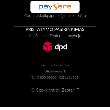
Gauti sąskaitą apmokėjimui el. paštu
PRISTATYMO PASIRINKIMAS
Atsiėmimas Zepter atstovybėje
Klientų aptarnavimas:
office@zepter.lt
Tel:
0 800 00001, (05) 2636121
© Copyright by
Zepter IT