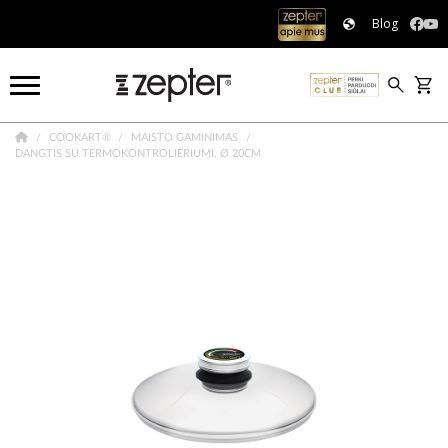
Blog
COOKART®
MAISTO GAMINIMAS
DANGTIS SU TERMOKONTROLIERIUMI, Ø 20CM