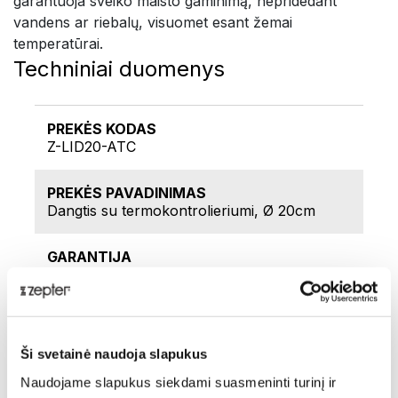
garantuoja sveiko maisto gaminimą, nepridedant
vandens ar riebalų, visuomet esant žemai
temperatūrai.
Techniniai duomenys
PREKĖS KODAS
Z-LID20-ATC
PREKĖS PAVADINIMAS
Dangtis su termokontrolieriumi, Ø 20cm
GARANTIJA
Mažiausiai 30 metų garantija, skirta visiškai
pataisyti arba pakeisti visus gaminius,
pagamintus iš Zepter metalo, esant medžiagų
ar gamybos defektams. 24 mėnesių garantija
dalių, pagamintų iš kitų medžiagų, nei Zepter
Ši svetainė naudoja slapukus
316L ir 304 metalas, pakeitimui.
Skaitmeniniams ir analoginiams Zepter
Naudojame slapukus siekdami suasmeninti turinį ir