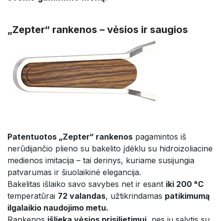
„Zepter“ rankenos – vėsios ir saugios
Patentuotos „Zepter“ rankenos
pagamintos iš
nerūdijančio plieno su bakelito įdėklu su hidroizoliacine
medienos imitacija – tai derinys, kuriame susijungia
patvarumas ir šiuolaikinė elegancija.
Bakelitas išlaiko savo savybes net ir esant
iki 200 °C
temperatūrai
72 valandas
, užtikrindamas
patikimumą
ilgalaikio naudojimo metu.
Rankenos
išlieka vėsios prisilietimui
, nes jų sąlytis su