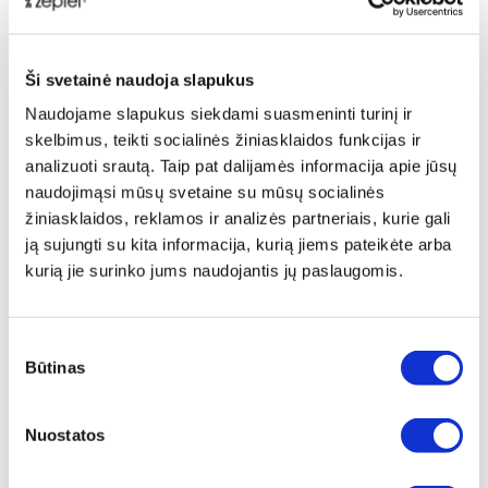
paviršiaus ir vėl laša atgal į puodą.
Rezultatas?
Maistinių medžiagų išsaugojimas,
Ši svetainė naudoja slapukus
geresnis skonis ir tobulai paruošti patiekalai be
vandens, riebalų ar aukštos temperatūros.
Naudojame slapukus siekdami suasmeninti turinį ir
Šis unikalus procesas išsaugo natūralią maisto
skelbimus, teikti socialinės žiniasklaidos funkcijas ir
vertę ir skatina sveikesnį gyvenimo būdą.
analizuoti srautą. Taip pat dalijamės informacija apie jūsų
naudojimąsi mūsų svetaine su mūsų socialinės
žiniasklaidos, reklamos ir analizės partneriais, kurie gali
„Zepter šilumą kaupiantis dugnas“ (ZAC) -
ją sujungti su kita informacija, kurią jiems pateikėte arba
patentuota technologija
kurią jie surinko jums naudojantis jų paslaugomis.
Sutikimo
Būtinas
pasirinkimas
Nuostatos