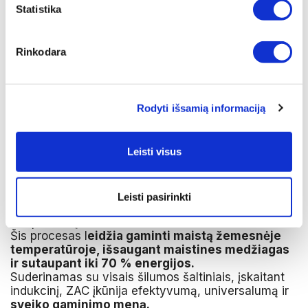
Statistika
Rinkodara
Patentuotas
„Zepter Accuthermal Compact
Bottom“ (ZAC)
dugnas sukurtas iš
trijų
meistriškai suspaustų metalinių sluoksnių –
indukcinio, akumuliacinio ir laidžiojo
– sukuriant
Rodyti išsamią informaciją
nesunaikinamą ir nedeformuojamą „Zepter“ virtuvės
reikmenų pagrindą.
Šis novatoriškas sprendimas, pasiektas naudojant
Leisti visus
pažangius įrenginius, kurie veikia iki 2000 tonų
slėgiu (be klijavimo ar litavimo), užtikrina
neprilygstamą patvarumą ir našumą.
Unikali ZAC struktūra greitai kaupia šilumą, tolygiai
Leisti pasirinkti
ją paskirsto ir palaiko optimalią gaminimo
temperatūrą.
Šis procesas l
eidžia gaminti maistą žemesnėje
temperatūroje, išsaugant maistines medžiagas
ir sutaupant iki 70 % energijos.
Suderinamas su visais šilumos šaltiniais, įskaitant
indukcinį, ZAC įkūnija efektyvumą, universalumą ir
sveiko gaminimo meną.