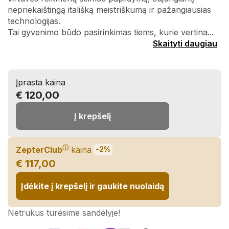
nepriekaištingą itališką meistriškumą ir pažangiausias
technologijas.
Tai gyvenimo būdo pasirinkimas tiems, kurie vertina...
Skaityti daugiau
Įprasta kaina
€ 120,00
Į krepšelį
ⓘ
ZepterClub
kaina
-2%
€ 117,00
Įdėkite į krepšelį ir gaukite nuolaidą
Netrukus turėsime sandėlyje!