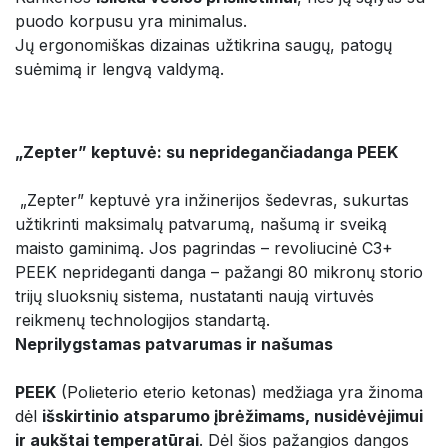
puodo korpusu yra minimalus.
Jų ergonomiškas dizainas užtikrina saugų, patogų
suėmimą ir lengvą valdymą.
„Zepter” keptuvė: su nepridegančiadanga PEEK
„Zepter” keptuvė yra inžinerijos šedevras, sukurtas
užtikrinti maksimalų patvarumą, našumą ir sveiką
maisto gaminimą. Jos pagrindas – revoliucinė C3+
PEEK neprideganti danga – pažangi 80 mikronų storio
trijų sluoksnių sistema, nustatanti naują virtuvės
reikmenų technologijos standartą.
Neprilygstamas patvarumas ir našumas
PEEK
(Polieterio eterio ketonas) medžiaga yra žinoma
dėl
išskirtinio atsparumo įbrėžimams, nusidėvėjimui
ir aukštai temperatūrai
. Dėl šios pažangios dangos