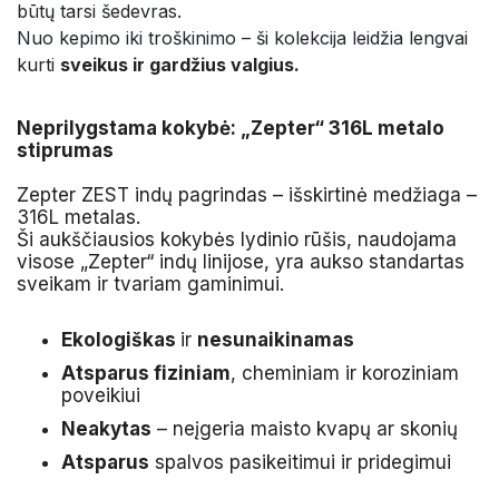
būtų tarsi šedevras.
Nuo kepimo iki troškinimo – ši kolekcija leidžia lengvai
kurti
sveikus ir gardžius valgius.
Neprilygstama kokybė: „Zepter“ 316L metalo
stiprumas
Zepter ZEST indų pagrindas – išskirtinė medžiaga –
316L metalas.
Ši aukščiausios kokybės lydinio rūšis, naudojama
visose „Zepter“ indų linijose, yra aukso standartas
sveikam ir tvariam gaminimui.
Ekologiškas
ir
nesunaikinamas
Atsparus fiziniam
, cheminiam ir koroziniam
poveikiui
Neakytas
– neįgeria maisto kvapų ar skonių
Atsparus
spalvos pasikeitimui ir pridegimui