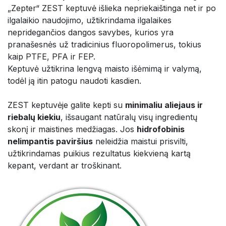
„Zepter“ ZEST keptuvė išlieka nepriekaištinga net ir po
ilgalaikio naudojimo, užtikrindama ilgalaikes
nepridegančios dangos savybes, kurios yra
pranašesnės už tradicinius fluoropolimerus, tokius
kaip PTFE, PFA ir FEP.
Keptuvė užtikrina lengvą maisto išėmimą ir valymą,
todėl ją itin patogu naudoti kasdien.
ZEST keptuvėje galite kepti su
minimaliu aliejaus ir
riebalų kiekiu
, išsaugant natūralų visų ingredientų
skonį ir maistines medžiagas. Jos
hidrofobinis
nelimpantis paviršius
neleidžia maistui prisvilti,
užtikrindamas puikius rezultatus kiekvieną kartą
kepant, verdant ar troškinant.