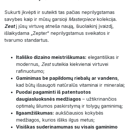
Sukurti įkvėpti ir suteikti tas pačias neprilygstamas
savybes kaip ir mūsų garsioji
Masterpiece
kolekcija.
Zest
į jūsų virtuvę atneša naują, šiuolaikinį įvaizdį,
išlaikydama „Zepter“ neprilygstamus sveikatos ir
tvarumo standartus.
Itališko dizaino meistriškumas:
elegantiškas ir
modernus,
Zest
suteikia kiekvienai virtuvei
rafinuotumo;
Gaminimas be papildomų riebalų ar vandens
,
kad būtų išsaugoti natūralūs vitaminai ir mineralai;
Puodai pagaminti iš patentuotos
daugiasluoksnės medžiagos
– užtikrinančios
optimalų šilumos paskirstymą ir tolygų gaminimą;
Ilgaamžiškumas:
aukščiausios kokybės
medžiagos, kurios išliks ilgus metus;
Visiškas suderinamumas su visais gaminimo