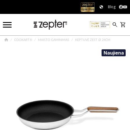
Blog
COOKART®
MAISTO GAMINIMAS
KEPTUVĖ ZEST Ø 24CM
Naujiena