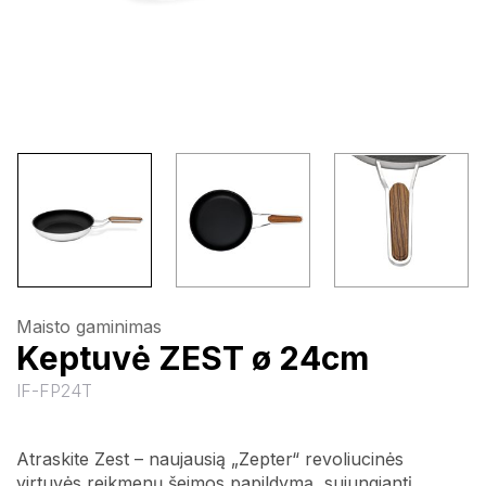
Maisto gaminimas
Keptuvė ZEST ø 24cm
IF-FP24T
Atraskite Zest – naujausią „Zepter“ revoliucinės
virtuvės reikmenų šeimos papildymą, sujungiantį