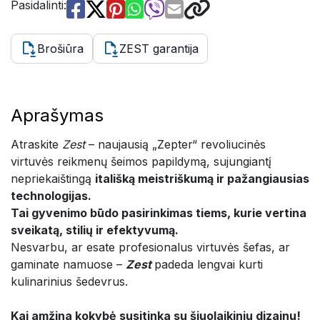
Pasidalinti:
Brošiūra
ZEST garantija
Aprašymas
Atraskite
Zest
– naujausią „Zepter“ revoliucinės
virtuvės reikmenų šeimos papildymą, sujungiantį
nepriekaištingą
itališką meistriškumą ir pažangiausias
technologijas.
Tai gyvenimo būdo pasirinkimas tiems, kurie vertina
sveikatą, stilių ir efektyvumą.
Nesvarbu, ar esate profesionalus virtuvės šefas, ar
gaminate namuose –
Zest
padeda lengvai kurti
kulinarinius šedevrus.
Kai amžina kokybė susitinka su šiuolaikiniu dizainu!