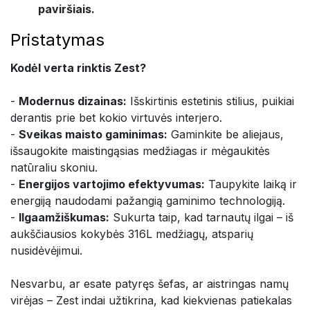
paviršiais.
Pristatymas
Kodėl verta rinktis Zest?
-
Modernus dizainas:
Išskirtinis estetinis stilius, puikiai
derantis prie bet kokio virtuvės interjero.
-
Sveikas maisto gaminimas:
Gaminkite be aliejaus,
išsaugokite maistingąsias medžiagas ir mėgaukitės
natūraliu skoniu.
-
Energijos vartojimo efektyvumas:
Taupykite laiką ir
energiją naudodami pažangią gaminimo technologiją.
-
Ilgaamžiškumas:
Sukurta taip, kad tarnautų ilgai – iš
aukščiausios kokybės 316L medžiagų, atsparių
nusidėvėjimui.
Nesvarbu, ar esate patyręs šefas, ar aistringas namų
virėjas – Zest indai užtikrina, kad kiekvienas patiekalas