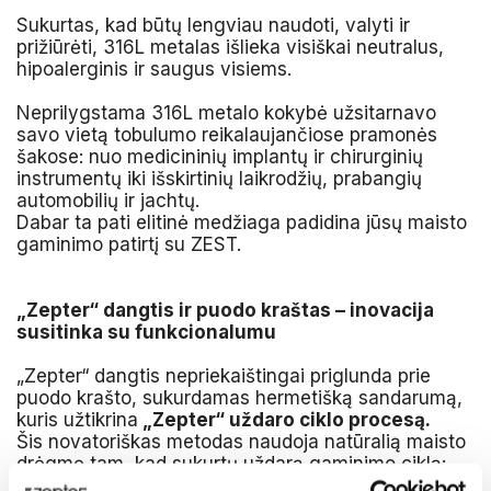
Sukurtas, kad būtų lengviau naudoti, valyti ir
prižiūrėti, 316L metalas išlieka visiškai neutralus,
hipoalerginis ir saugus visiems.
Neprilygstama 316L metalo kokybė užsitarnavo
savo vietą tobulumo reikalaujančiose pramonės
šakose: nuo medicininių implantų ir chirurginių
instrumentų iki išskirtinių laikrodžių, prabangių
automobilių ir jachtų.
Dabar ta pati elitinė medžiaga padidina jūsų maisto
gaminimo patirtį su ZEST.
„Zepter“ dangtis ir puodo kraštas – inovacija
susitinka su funkcionalumu
„Zepter“ dangtis nepriekaištingai priglunda prie
puodo krašto, sukurdamas hermetišką sandarumą,
kuris užtikrina
„Zepter“ uždaro ciklo procesą.
Šis novatoriškas metodas naudoja natūralią maisto
drėgmę tam, kad sukurtų uždarą gaminimo ciklą:
garai kyla, kondensuojasi ant vėsesnio dangčio