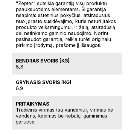
"Zepter" suteikia garantiją visų produktų
paauksuotiems elementams. Ši garantija
neapima: estetinius pokyčius, atsiradusius
nuo įprasto susidėvėjimo, kurie neturi įtakos
produkto veiksmingumui, ir žalą, atsiradusią
dėl netinkamo gaminio naudojimo. Norint
pasinaudoti garantija, reikia turėti originalų
pirkimo įrodymą, prašome jį išsaugoti.
BENDRAS SVORIS [KG]
8,8
GRYNASIS SVORIS [KG]
6,9
PRITAIKYMAS
Tradicinis virimas (su vandeniu), virimas be
vandens, kepimas be riebalų, gaminimas
garuose