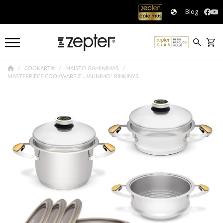
Blog
COOKART®
MAISTO GAMINIMAS
MASTERPIECE COOKWARE Z ,,JAUNIMO“ RINKINYS