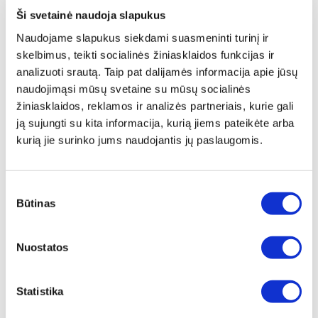
gaiviai kvepia. Daugiafunkcinį dangtį galima naudoti
Ši svetainė naudoja slapukus
kaip stovą puodui ar patiekti maistą.
Naudojame slapukus siekdami suasmeninti turinį ir
skelbimus, teikti socialinės žiniasklaidos funkcijas ir
Saugumas
: Ergonomiškos ir patogios Zepter
analizuoti srautą. Taip pat dalijamės informacija apie jūsų
rankenėlės neįkaista, todėl gamindami nenusideginsite.
naudojimąsi mūsų svetaine su mūsų socialinės
Indus galima naudoti orkaitėje. Tokiu atveju rankenėlės
žiniasklaidos, reklamos ir analizės partneriais, kurie gali
įkaista ir reikia elgtis atsargiai. Dar vienas išmanus ir
ją sujungti su kita informacija, kurią jiems pateikėte arba
praktiškas sprendimas – puodo dangtį galite atremti į
kurią jie surinko jums naudojantis jų paslaugomis.
rankenėlę.
Sveikas maisto gaminimas žemoje temperatūroje
:
Sutikimo
Kiekvieno Masterpiece Cookware puodo dugnas
Būtinas
pasirinkimas
pagamintas iš trijų metalo sluoksnių, kurie perduoda ir
kaupia šilumą. Trijų sluoksnių dugnas pagaminamas
Nuostatos
naudojant unikalų presą, kuris sukelia 2000 tonų
spaudimą. Taip suspausto dugno sluoksniai tampa
neatskiriami. Puodo dugnas kaupia šilumą net iš
Statistika
mažiausio šilumos šaltinio ir greitai bei tolygiai