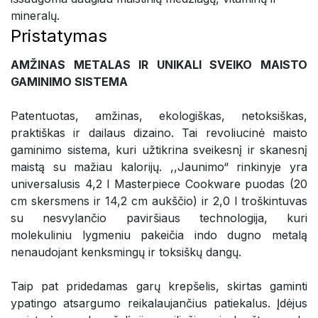
mineralų.
Pristatymas
AMŽINAS METALAS IR UNIKALI SVEIKO MAISTO
GAMINIMO SISTEMA
Patentuotas, amžinas, ekologiškas, netoksiškas,
praktiškas ir dailaus dizaino. Tai revoliucinė maisto
gaminimo sistema, kuri užtikrina sveikesnį ir skanesnį
maistą su mažiau kalorijų. ,,Jaunimo“ rinkinyje yra
universalusis 4,2 l Masterpiece Cookware puodas (20
cm skersmens ir 14,2 cm aukščio) ir 2,0 l troškintuvas
su nesvylančio paviršiaus technologija, kuri
molekuliniu lygmeniu pakeičia indo dugno metalą
nenaudojant kenksmingų ir toksiškų dangų.
Taip pat pridedamas garų krepšelis, skirtas gaminti
ypatingo atsargumo reikalaujančius patiekalus. Įdėjus