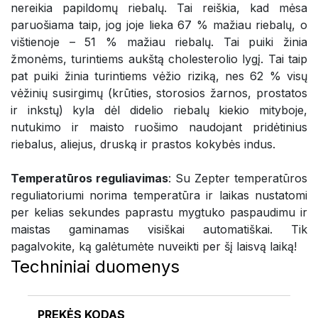
nereikia papildomų riebalų. Tai reiškia, kad mėsa
paruošiama taip, jog joje lieka 67 % mažiau riebalų, o
vištienoje – 51 % mažiau riebalų. Tai puiki žinia
žmonėms, turintiems aukštą cholesterolio lygį. Tai taip
pat puiki žinia turintiems vėžio riziką, nes 62 % visų
vėžinių susirgimų (krūties, storosios žarnos, prostatos
ir inkstų) kyla dėl didelio riebalų kiekio mityboje,
nutukimo ir maisto ruošimo naudojant pridėtinius
riebalus, aliejus, druską ir prastos kokybės indus.
Temperatūros reguliavimas
: Su Zepter temperatūros
reguliatoriumi norima temperatūra ir laikas nustatomi
per kelias sekundes paprastu mygtuko paspaudimu ir
maistas gaminamas visiškai automatiškai. Tik
pagalvokite, ką galėtumėte nuveikti per šį laisvą laiką!
Techniniai duomenys
PREKĖS KODAS