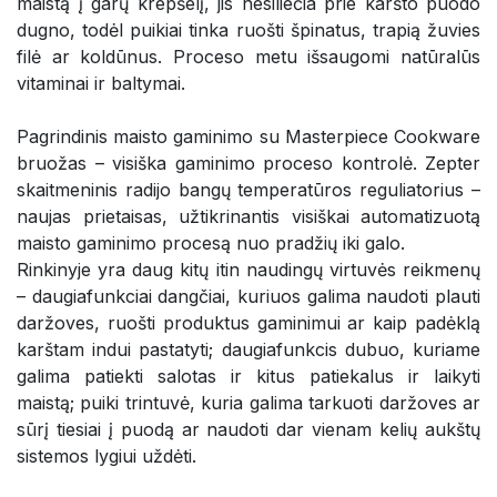
maistą į garų krepšelį, jis nesiliečia prie karšto puodo
dugno, todėl puikiai tinka ruošti špinatus, trapią žuvies
filė ar koldūnus. Proceso metu išsaugomi natūralūs
vitaminai ir baltymai.
Pagrindinis maisto gaminimo su Masterpiece Cookware
bruožas – visiška gaminimo proceso kontrolė. Zepter
skaitmeninis radijo bangų temperatūros reguliatorius –
naujas prietaisas, užtikrinantis visiškai automatizuotą
maisto gaminimo procesą nuo pradžių iki galo.
Rinkinyje yra daug kitų itin naudingų virtuvės reikmenų
– daugiafunkciai dangčiai, kuriuos galima naudoti plauti
daržoves, ruošti produktus gaminimui ar kaip padėklą
karštam indui pastatyti; daugiafunkcis dubuo, kuriame
galima patiekti salotas ir kitus patiekalus ir laikyti
maistą; puiki trintuvė, kuria galima tarkuoti daržoves ar
sūrį tiesiai į puodą ar naudoti dar vienam kelių aukštų
sistemos lygiui uždėti.