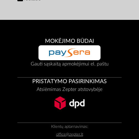
MOKĖJIMO BŪDAI
Gauti sąskaitą apmokėjimui el. paštu
PRISTATYMO PASIRINKIMAS
Atsiėmimas Zepter atstovybėje
Klientų aptarnavimas:
office@zepter.lt