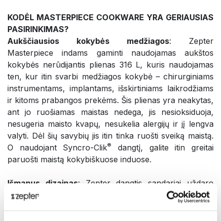
KODĖL MASTERPIECE COOKWARE YRA GERIAUSIAS
PASIRINKIMAS?
Aukščiausios kokybės medžiagos
: Zepter
Masterpiece indams gaminti naudojamas aukštos
kokybės nerūdijantis plienas 316 L, kuris naudojamas
ten, kur itin svarbi medžiagos kokybė – chirurginiams
instrumentams, implantams, išskirtiniams laikrodžiams
ir kitoms prabangos prekėms. Šis plienas yra neakytas,
ant jo ruošiamas maistas nedega, jis nesioksiduoja,
nesugeria maisto kvapų, nesukelia alergijų ir jį lengva
valyti. Dėl šių savybių jis itin tinka ruošti sveiką maistą.
®
O naudojant Syncro-Clik
dangtį, galite itin greitai
paruošti maistą kokybiškuose induose.
Išmanus dizainas
: Zepter dangtis sandariai uždaro
puodą, todėl maistas gaminamas uždaro rato principu
ir neišbėga. Dėl išmanaus dizaino iš puodo nesklinda
maisto kvapas, todėl jis nepasklinda po namus ir jie