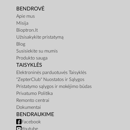
BENDROVĖ
Apie mus
Misija
Bioptron.lt
Užsisakykite pristatymą
Blog
Susisiekite su mumis
Produkto sauga
TAISYKLĖS
Elektroninės parduotuvės Taisyklės
"ZepterClub" Nuostatos ir Sąlygos
Pristatymo sąlygos ir mokėjimo būdas
Privatumo Politika
Remonto centrai
Dokumentai
BENDRAUKIME
Facebook
Youtube