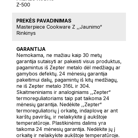
Z-500
PREKĖS PAVADINIMAS
Masterpiece Cookware Z ,,Jaunimo“
Rinkinys
GARANTIJA
Nemokama, ne mažiau kaip 30 metų
garantija sutaisyti ar pakeisti visus produktus,
pagamintus iš Zepter metalo dėl medžiagų ar
gamybos defektų. 24 mėnesių garantija
pakeitimui dalių, pagamintų iš kitų medžiagų,
ne iš Zepter metalo 316L ir 304.
Skaitmeniniams ir analoginiams ,,Zepter“
termoreguliatoriams taip pat taikoma 24
mėnesių garantija. Nedėkite ,,Zepter“
termoreguliatorių į orkaitę, indaplovę ar ant
karštų paviršių, ir nelaikykite jį aukštoje
temperatūroje. Plastikinėms dalims yra
taikoma 24 mėnesių garantija. Nedėkite jų į
orkaitę ir nelaikykite aukštoje temperatūroje.