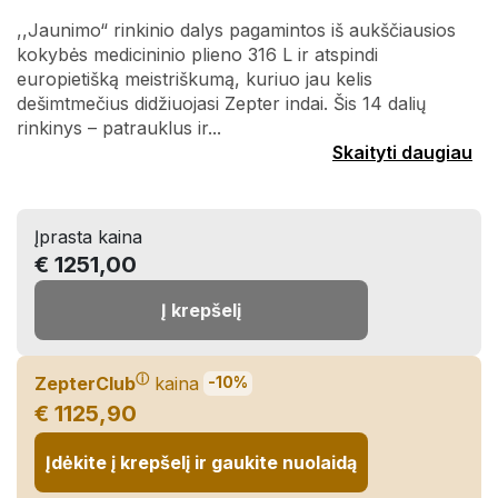
,,Jaunimo“ rinkinio dalys pagamintos iš aukščiausios
kokybės medicininio plieno 316 L ir atspindi
europietišką meistriškumą, kuriuo jau kelis
dešimtmečius didžiuojasi Zepter indai. Šis 14 dalių
rinkinys – patrauklus ir...
Skaityti daugiau
Įprasta kaina
€ 1251,00
Į krepšelį
ⓘ
ZepterClub
kaina
-10%
€ 1125,90
Įdėkite į krepšelį ir gaukite nuolaidą