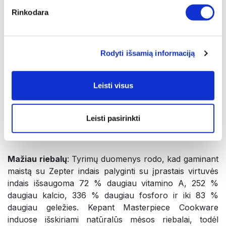
perduoda ją į puodą. Dėl metalo laidumo galima gaminti
Rinkodara
žemesnėje temperatūroje. Gaminant žemoje
temperatūroje išlieka maistinės medžiagos, kurios
sunaikinamos aukštoje temperatūroje. Taip pat
sutaupoma iki 70 % energijos.
Rodyti išsamią informaciją
Nesvylančio paviršiaus technologija
: Zepter nauja,
Leisti visus
revoliucinė nesvylančio paviršiaus technologija,
molekuliniu lygmeniu pakeičianti puodo dugno metalo
struktūrą. Nenaudojamos jokios kenksmingos ar
Leisti pasirinkti
toksiškos dangos, todėl indai yra visiškai saugūs ruošti
sveikus ir skanius patiekalus.
Mažiau riebalų
: Tyrimų duomenys rodo, kad gaminant
maistą su Zepter indais palyginti su įprastais virtuvės
indais išsaugoma 72 % daugiau vitamino A, 252 %
daugiau kalcio, 336 % daugiau fosforo ir iki 83 %
daugiau geležies. Kepant Masterpiece Cookware
induose išskiriami natūralūs mėsos riebalai, todėl