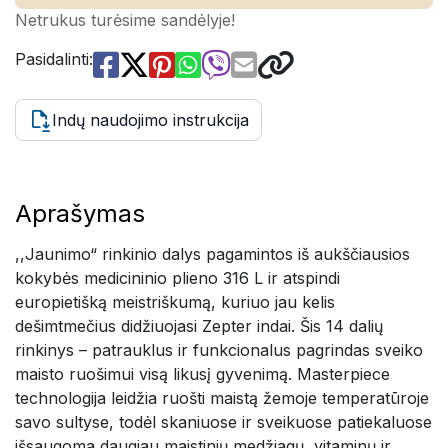
Netrukus turėsime sandėlyje!
Pasidalinti:
Indų naudojimo instrukcija
Aprašymas
,,Jaunimo“ rinkinio dalys pagamintos iš aukščiausios
kokybės medicininio plieno 316 L ir atspindi
europietišką meistriškumą, kuriuo jau kelis
dešimtmečius didžiuojasi Zepter indai. Šis 14 dalių
rinkinys – patrauklus ir funkcionalus pagrindas sveiko
maisto ruošimui visą likusį gyvenimą. Masterpiece
technologija leidžia ruošti maistą žemoje temperatūroje
savo sultyse, todėl skaniuose ir sveikuose patiekaluose
išsaugoma daugiau maistinių medžiagų, vitaminų ir